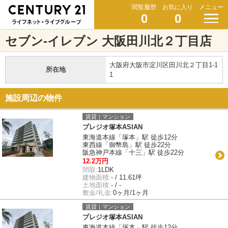
閲覧履歴
お気に入り
メニュー
0
0
セブン-イレブン 大阪田川北２丁目店
大阪府大阪市淀川区田川北２丁目1-1
所在地
1
施設周辺の物件
賃貸｜マンション
プレジオ塚本ASIAN
東海道本線「塚本」駅 徒歩12分
東西線「御幣島」駅 徒歩22分
阪急神戸本線「十三」駅 徒歩22分
12.2万円
間取:
1LDK
建物面積:
- / 11.61坪
土地面積:
- / -
敷金/礼金:
0ヶ月/1ヶ月
賃貸｜マンション
プレジオ塚本ASIAN
東海道本線「塚本」駅 徒歩12分