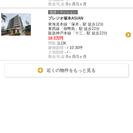
敷金/礼金:
0ヶ月/1ヶ月
賃貸｜マンション
プレジオ塚本ASIAN
東海道本線「塚本」駅 徒歩12分
東西線「御幣島」駅 徒歩22分
阪急神戸本線「十三」駅 徒歩22分
10.3万円
間取:
1LDK
建物面積:
- / 10.30坪
土地面積:
- / -
敷金/礼金:
0ヶ月/1ヶ月
近くの物件をもっと見る