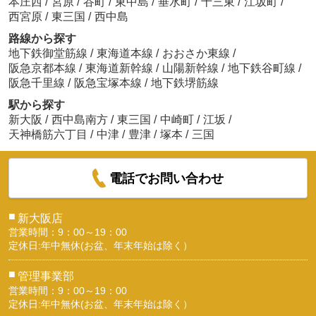
本庄西
/
宮原
/
谷町
/
東中島
/
垂水町
/
十三東
/
江坂町
/
西宮原
/
東三国
/
西中島
路線から探す
地下鉄御堂筋線
/
東海道本線
/
おおさか東線
/
阪急京都本線
/
東海道新幹線
/
山陽新幹線
/
地下鉄谷町線
/
阪急千里線
/
阪急宝塚本線
/
地下鉄堺筋線
駅から探す
新大阪
/
西中島南方
/
東三国
/
中崎町
/
江坂
/
天神橋筋六丁目
/
中津
/
豊津
/
塚本
/
三国
電話でお問い合わせ
■
新大阪店
営業時間：9：00～19：00
定休日:年中無休(お盆、年末年始は除く）
■
管理事業部
営業時間：9：00～19：00
定休日:年中無休(お盆、年末年始は除く）