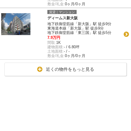
敷金/礼金:
0ヶ月/0ヶ月
賃貸｜マンション
ディームス新大阪
地下鉄御堂筋線「新大阪」駅 徒歩9分
東海道本線「新大阪」駅 徒歩9分
地下鉄御堂筋線「東三国」駅 徒歩5分
7.9万円
間取:
1K
建物面積:
- / 6.80坪
土地面積:
- / -
敷金/礼金:
0ヶ月/0ヶ月
近くの物件をもっと見る