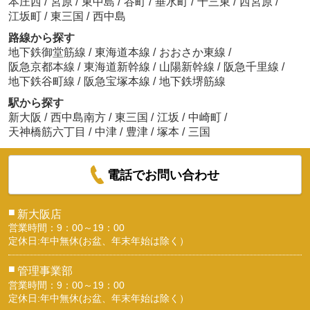
本庄西
/
宮原
/
東中島
/
谷町
/
垂水町
/
十三東
/
西宮原
/
江坂町
/
東三国
/
西中島
路線から探す
地下鉄御堂筋線
/
東海道本線
/
おおさか東線
/
阪急京都本線
/
東海道新幹線
/
山陽新幹線
/
阪急千里線
/
地下鉄谷町線
/
阪急宝塚本線
/
地下鉄堺筋線
駅から探す
新大阪
/
西中島南方
/
東三国
/
江坂
/
中崎町
/
天神橋筋六丁目
/
中津
/
豊津
/
塚本
/
三国
電話でお問い合わせ
■
新大阪店
営業時間：9：00～19：00
定休日:年中無休(お盆、年末年始は除く）
■
管理事業部
営業時間：9：00～19：00
定休日:年中無休(お盆、年末年始は除く）