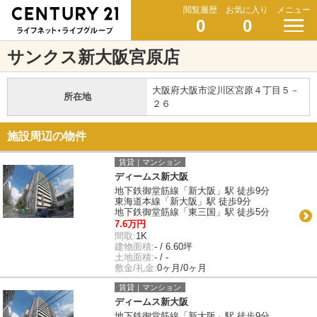
閲覧履歴
お気に入り
メニュー
0
0
サンクス新大阪宮原店
大阪府大阪市淀川区宮原４丁目５－
所在地
２６
施設周辺の物件
賃貸｜マンション
ディームス新大阪
地下鉄御堂筋線「新大阪」駅 徒歩9分
東海道本線「新大阪」駅 徒歩9分
地下鉄御堂筋線「東三国」駅 徒歩5分
7.6万円
間取:
1K
建物面積:
- / 6.60坪
土地面積:
- / -
敷金/礼金:
0ヶ月/0ヶ月
賃貸｜マンション
ディームス新大阪
地下鉄御堂筋線「新大阪」駅 徒歩9分