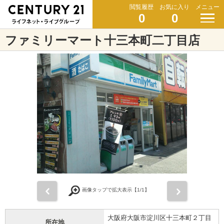
閲覧履歴
お気に入り
メニュー
0
0
ファミリーマート十三本町二丁目店
前
次
画像タップで拡大表示【
1
/1】
大阪府大阪市淀川区十三本町２丁目
所在地