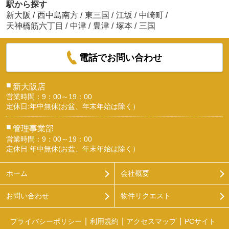
駅から探す
新大阪
/
西中島南方
/
東三国
/
江坂
/
中崎町
/
天神橋筋六丁目
/
中津
/
豊津
/
塚本
/
三国
電話でお問い合わせ
■
新大阪店
営業時間：9：00～19：00
定休日:年中無休(お盆、年末年始は除く）
■
管理事業部
営業時間：9：00～19：00
定休日:年中無休(お盆、年末年始は除く）
ホーム
会社概要
お問い合わせ
物件リクエスト
プライバシーポリシー
利用規約
アクセスマップ
PCサイト