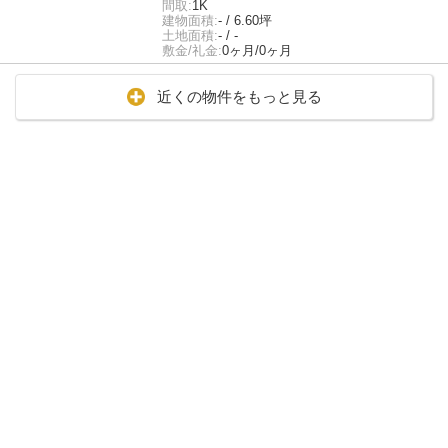
間取:
1K
建物面積:
- / 6.60坪
土地面積:
- / -
敷金/礼金:
0ヶ月/0ヶ月
近くの物件をもっと見る