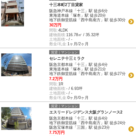
十三本町2丁目貸家
阪急神戸本線「十三」駅 徒歩6分
東海道本線「塚本」駅 徒歩20分
地下鉄御堂筋線「西中島南方」駅 徒歩30分
30万円
間取:
4LDK
建物面積:
116.78㎡ / 35.32坪
土地面積:
- / -
敷金/礼金:
1ヶ月/2ヶ月
賃貸｜マンション
セレニテ十三ミラク
阪急京都本線「十三」駅 徒歩4分
東海道本線「塚本」駅 徒歩21分
地下鉄御堂筋線「西中島南方」駅 徒歩27分
7.2万円
間取:
1R
建物面積:
- / 6.93坪
土地面積:
- / -
敷金/礼金:
0ヶ月/0ヶ月
賃貸｜マンション
エスリードレジデンス大阪グランノース2
阪急京都本線「十三」駅 徒歩4分
地下鉄御堂筋線「西中島南方」駅 徒歩24分
阪急宝塚本線「三国」駅 徒歩23分
7.75万円