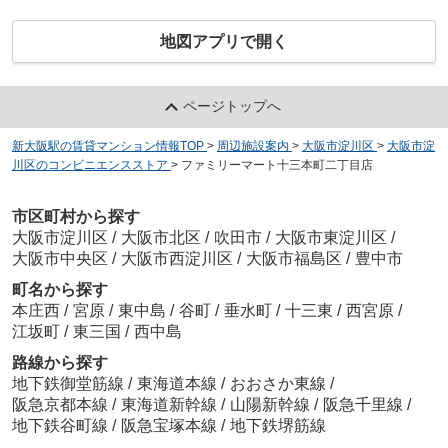
地図アプリで開く
ページトップへ
新大阪駅の賃貸マンション情報TOP
>
周辺施設案内
>
大阪市淀川区
>
大阪市淀
川区のコンビニエンスストア
>
ファミリーマート十三本町二丁目店
市区町村から探す
大阪市淀川区
/
大阪市北区
/
吹田市
/
大阪市東淀川区
/
大阪市中央区
/
大阪市西淀川区
/
大阪市福島区
/
豊中市
町名から探す
本庄西
/
宮原
/
東中島
/
谷町
/
垂水町
/
十三東
/
西宮原
/
江坂町
/
東三国
/
西中島
路線から探す
地下鉄御堂筋線
/
東海道本線
/
おおさか東線
/
阪急京都本線
/
東海道新幹線
/
山陽新幹線
/
阪急千里線
/
地下鉄谷町線
/
阪急宝塚本線
/
地下鉄堺筋線