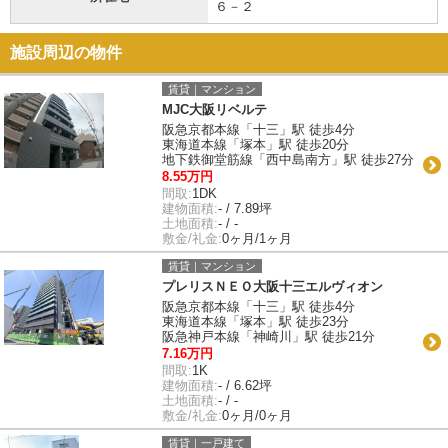
６－２
施設周辺の物件
賃貸｜マンション
MJC大阪リベルテ
阪急京都本線「十三」駅 徒歩4分
東海道本線「塚本」駅 徒歩20分
地下鉄御堂筋線「西中島南方」駅 徒歩27分
8.55万円
間取:
1DK
建物面積:
- / 7.89坪
土地面積:
- / -
敷金/礼金:
0ヶ月/1ヶ月
賃貸｜マンション
プレリスＮＥＯ大阪十三エルヴィオン
阪急京都本線「十三」駅 徒歩4分
東海道本線「塚本」駅 徒歩23分
阪急神戸本線「神崎川」駅 徒歩21分
7.16万円
間取:
1K
建物面積:
- / 6.62坪
土地面積:
- / -
敷金/礼金:
0ヶ月/0ヶ月
賃貸｜一戸建て