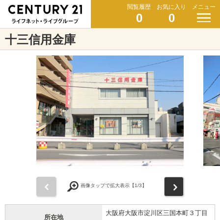
閲覧履歴
お気に入り
メニュー
0
0
十三信用金庫
前
次
画像タップで拡大表示【
1
/3】
大阪府大阪市淀川区三国本町３丁目
所在地