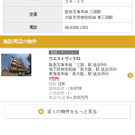
２９－１５
阪急宝塚本線 三国駅
交通
大阪市営御堂筋線 東三国駅
電話
06-6394-1301
施設周辺の物件
賃貸｜マンション
ウエストヴィラ21
阪急宝塚本線「三国」駅 徒歩9分
地下鉄御堂筋線「新大阪」駅 徒歩26分
東海道本線「新大阪」駅 徒歩26分
7万円
間取:
1DK
建物面積:
- / 9.07坪
土地面積:
- / -
敷金/礼金:
0ヶ月/0万円
近くの物件をもっと見る