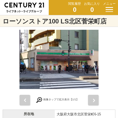
閲覧履歴
お気に入り
メニュー
0
0
ローソンストア100 LS北区菅栄町店
前
次
画像タップで拡大表示【
1
/1】
所在地
大阪府大阪市北区菅栄町6-15