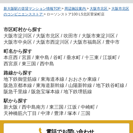
新大阪駅の賃貸マンション情報TOP
>
周辺施設案内
>
大阪市北区
>
大阪市北区
のコンビニエンスストア
>
ローソンストア100 LS北区菅栄町店
市区町村から探す
大阪市淀川区
/
大阪市北区
/
吹田市
/
大阪市東淀川区
/
大阪市中央区
/
大阪市西淀川区
/
大阪市福島区
/
豊中市
町名から探す
本庄西
/
宮原
/
東中島
/
谷町
/
垂水町
/
十三東
/
江坂町
/
西宮原
/
東三国
/
西中島
路線から探す
地下鉄御堂筋線
/
東海道本線
/
おおさか東線
/
阪急京都本線
/
東海道新幹線
/
山陽新幹線
/
地下鉄谷町線
/
阪急千里線
/
阪急宝塚本線
/
地下鉄堺筋線
駅から探す
新大阪
/
西中島南方
/
東三国
/
江坂
/
中崎町
/
天神橋筋六丁目
/
中津
/
豊津
/
塚本
/
三国
電話でお問い合わせ