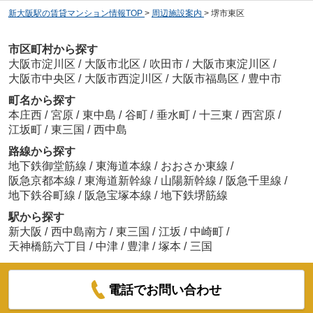
新大阪駅の賃貸マンション情報TOP
>
周辺施設案内
>
堺市東区
市区町村から探す
大阪市淀川区
/
大阪市北区
/
吹田市
/
大阪市東淀川区
/
大阪市中央区
/
大阪市西淀川区
/
大阪市福島区
/
豊中市
町名から探す
本庄西
/
宮原
/
東中島
/
谷町
/
垂水町
/
十三東
/
西宮原
/
江坂町
/
東三国
/
西中島
路線から探す
地下鉄御堂筋線
/
東海道本線
/
おおさか東線
/
阪急京都本線
/
東海道新幹線
/
山陽新幹線
/
阪急千里線
/
地下鉄谷町線
/
阪急宝塚本線
/
地下鉄堺筋線
駅から探す
新大阪
/
西中島南方
/
東三国
/
江坂
/
中崎町
/
天神橋筋六丁目
/
中津
/
豊津
/
塚本
/
三国
電話でお問い合わせ