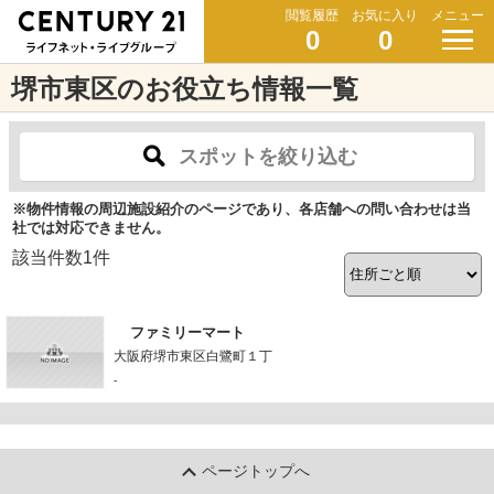
閲覧履歴
お気に入り
メニュー
0
0
堺市東区のお役立ち情報一覧
スポットを絞り込む
※物件情報の周辺施設紹介のページであり、各店舗への問い合わせは当
社では対応できません。
該当件数
1
件
ファミリーマート
大阪府堺市東区白鷺町１丁
-
ページトップへ