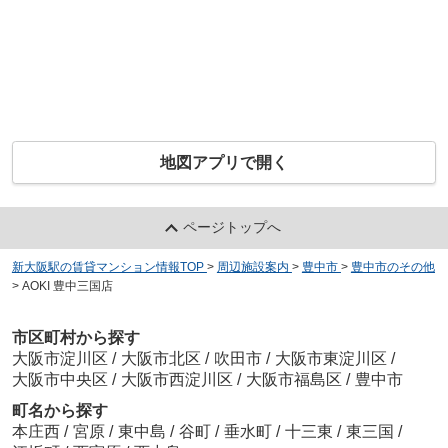
地図アプリで開く
ページトップへ
新大阪駅の賃貸マンション情報TOP
>
周辺施設案内
>
豊中市
>
豊中市のその他
>
AOKI 豊中三国店
市区町村から探す
大阪市淀川区
/
大阪市北区
/
吹田市
/
大阪市東淀川区
/
大阪市中央区
/
大阪市西淀川区
/
大阪市福島区
/
豊中市
町名から探す
本庄西
/
宮原
/
東中島
/
谷町
/
垂水町
/
十三東
/
東三国
/