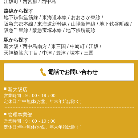
江坂町
/
西宮原
/
西中島
路線から探す
地下鉄御堂筋線
/
東海道本線
/
おおさか東線
/
阪急京都本線
/
東海道新幹線
/
山陽新幹線
/
地下鉄谷町線
/
阪急千里線
/
阪急宝塚本線
/
地下鉄堺筋線
駅から探す
新大阪
/
西中島南方
/
東三国
/
中崎町
/
江坂
/
天神橋筋六丁目
/
中津
/
豊津
/
塚本
/
三国
電話でお問い合わせ
■
新大阪店
営業時間：9：00～19：00
定休日:年中無休(お盆、年末年始は除く）
■
管理事業部
営業時間：9：00～19：00
定休日:年中無休(お盆、年末年始は除く）