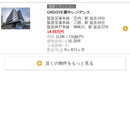
賃貸｜マンション
GROOVE豊中レジデンス
阪急宝塚本線「庄内」駅 徒歩14分
阪急宝塚本線「三国」駅 徒歩16分
阪急神戸本線「神崎川」駅 徒歩22分
14.45万円
間取:
1LDK＋1S(納戸)
建物面積:
- / 16.28坪
土地面積:
- / -
敷金/礼金:
0ヶ月/1ヶ月
近くの物件をもっと見る