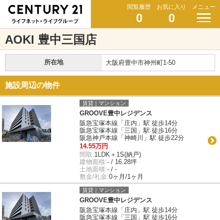
閲覧履歴
お気に入り
メニュー
0
0
AOKI 豊中三国店
所在地
大阪府豊中市神州町1-50
施設周辺の物件
賃貸｜マンション
GROOVE豊中レジデンス
阪急宝塚本線「庄内」駅 徒歩14分
阪急宝塚本線「三国」駅 徒歩16分
阪急神戸本線「神崎川」駅 徒歩22分
14.55万円
間取:
1LDK＋1S(納戸)
建物面積:
- / 16.28坪
土地面積:
- / -
敷金/礼金:
0ヶ月/1ヶ月
賃貸｜マンション
GROOVE豊中レジデンス
阪急宝塚本線「庄内」駅 徒歩14分
阪急宝塚本線「三国」駅 徒歩16分