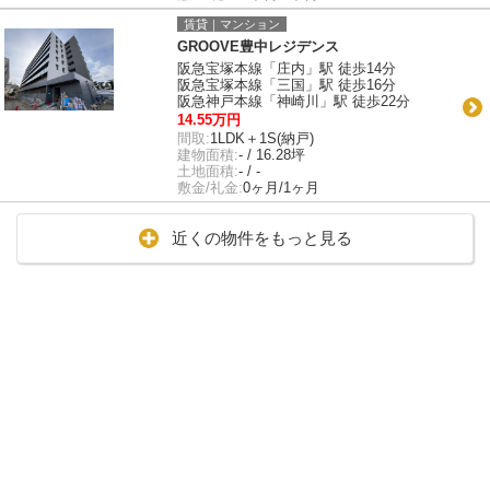
賃貸｜マンション
GROOVE豊中レジデンス
阪急宝塚本線「庄内」駅 徒歩14分
阪急宝塚本線「三国」駅 徒歩16分
阪急神戸本線「神崎川」駅 徒歩22分
14.55万円
間取:
1LDK＋1S(納戸)
建物面積:
- / 16.28坪
土地面積:
- / -
敷金/礼金:
0ヶ月/1ヶ月
近くの物件をもっと見る