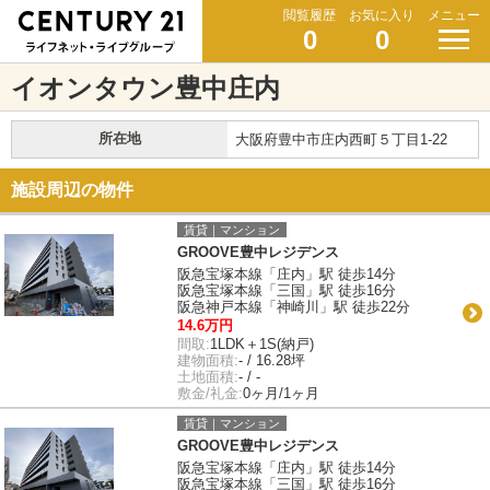
閲覧履歴
お気に入り
メニュー
0
0
イオンタウン豊中庄内
所在地
大阪府豊中市庄内西町５丁目1-22
施設周辺の物件
賃貸｜マンション
GROOVE豊中レジデンス
阪急宝塚本線「庄内」駅 徒歩14分
阪急宝塚本線「三国」駅 徒歩16分
阪急神戸本線「神崎川」駅 徒歩22分
14.6万円
間取:
1LDK＋1S(納戸)
建物面積:
- / 16.28坪
土地面積:
- / -
敷金/礼金:
0ヶ月/1ヶ月
賃貸｜マンション
GROOVE豊中レジデンス
阪急宝塚本線「庄内」駅 徒歩14分
阪急宝塚本線「三国」駅 徒歩16分