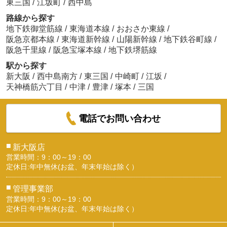
東三国
/
江坂町
/
西中島
路線から探す
地下鉄御堂筋線
/
東海道本線
/
おおさか東線
/
阪急京都本線
/
東海道新幹線
/
山陽新幹線
/
地下鉄谷町線
/
阪急千里線
/
阪急宝塚本線
/
地下鉄堺筋線
駅から探す
新大阪
/
西中島南方
/
東三国
/
中崎町
/
江坂
/
天神橋筋六丁目
/
中津
/
豊津
/
塚本
/
三国
電話でお問い合わせ
■
新大阪店
営業時間：9：00～19：00
定休日:年中無休(お盆、年末年始は除く）
■
管理事業部
営業時間：9：00～19：00
定休日:年中無休(お盆、年末年始は除く）