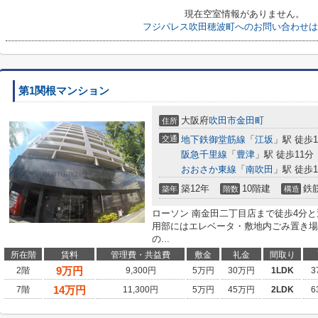
現在空室情報がありません。
フジパレス吹田穂波町へのお問い合わせは
第1関根マンション
大阪府
吹田市
金田町
住所
交通
地下鉄御堂筋線
「
江坂
」駅 徒歩1
阪急千里線
「
豊津
」駅 徒歩11分
おおさか東線
「
南吹田
」駅 徒歩1
築12年
10階建
鉄
築年
階数
構造
ローソン 南金田二丁目店まで徒歩4分
用部にはエレベータ・敷地内ごみ置き場
の...
所在階
賃料
管理費・共益費
敷金
礼金
間取り
9
万円
2階
9,300円
5万円
30万円
1LDK
3
14
万円
7階
11,300円
5万円
45万円
2LDK
6