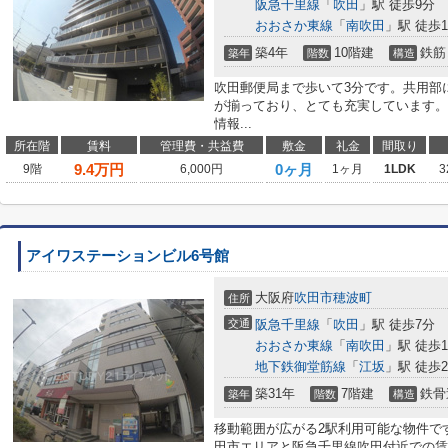
阪急千里線
「
吹田
」駅 徒歩9分
おおさか東線
「
南吹田
」駅 徒歩1
築4年
10階建
鉄筋
築年
階数
構造
吹田郵便局まで歩いて3分です。共用部
が揃っており、とても充実しています。
情報...
所在階
賃料
管理費・共益費
敷金
礼金
間取り
9.4
万円
0ヶ月
9階
6,000円
1ヶ月
1LDK
3
アイワステーションビル6号館
大阪府
吹田市
穂波町
住所
交通
阪急千里線
「
吹田
」駅 徒歩7分
おおさか東線
「
南吹田
」駅 徒歩1
地下鉄御堂筋線
「
江坂
」駅 徒歩2
築31年
7階建
鉄骨
築年
階数
構造
移動範囲が広がる2駅利用可能な物件で
田市エリアと阪急千里線吹田付近での賃