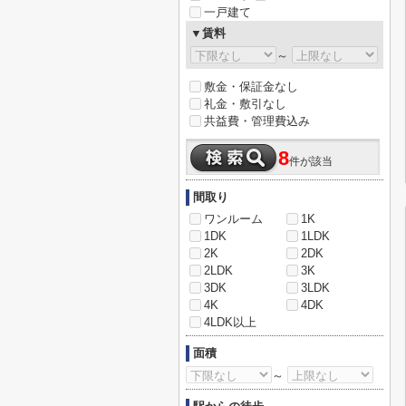
一戸建て
▼賃料
～
敷金・保証金なし
礼金・敷引なし
共益費・管理費込み
8
件が該当
間取り
ワンルーム
1K
1DK
1LDK
2K
2DK
2LDK
3K
3DK
3LDK
4K
4DK
4LDK以上
面積
～