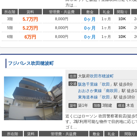
方は...
所在階
賃料
管理費・共益費
敷金
礼金
間取り
5.7
万円
0ヶ月
3階
8,000円
1ヶ月
1DK
2
5.2
万円
0ヶ月
5階
8,000円
1ヶ月
1DK
2
6
万円
0ヶ月
6階
8,000円
1ヶ月
1DK
2
フジパレス吹田穂波町
大阪府
吹田市
穂波町
住所
交通
阪急千里線
「
吹田
」駅 徒歩8分
おおさか東線
「
南吹田
」駅 徒歩1
東海道本線
「
吹田
」駅 徒歩18分
築1年
3階建
木造
築年
階数
構造
近くにはローソン 吹田警察署前店(徒歩
す。2駅利用可能な物件で目的地に応じ
ゴミ...
所在階
賃料
管理費・共益費
敷金
礼金
間取り