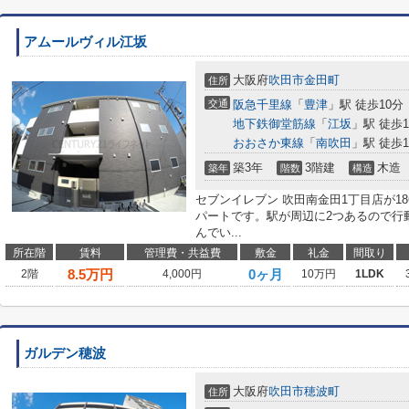
アムールヴィル江坂
大阪府
吹田市
金田町
住所
交通
阪急千里線
「
豊津
」駅 徒歩10分
地下鉄御堂筋線
「
江坂
」駅 徒歩1
おおさか東線
「
南吹田
」駅 徒歩1
築3年
3階建
木造
築年
階数
構造
セブンイレブン 吹田南金田1丁目店が1
パートです。駅が周辺に2つあるので行
んでい...
所在階
賃料
管理費・共益費
敷金
礼金
間取り
8.5
万円
0ヶ月
2階
4,000円
10万円
1LDK
ガルデン穂波
大阪府
吹田市
穂波町
住所