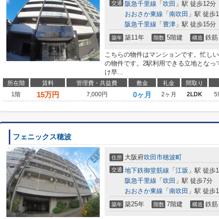
交通
阪急千里線
「
吹田
」駅 徒歩12分
おおさか東線
「
南吹田
」駅 徒歩1
阪急千里線
「
豊津
」駅 徒歩15分
築11年
5階建
鉄筋
築年
階数
構造
こちらの物件はマンションです。忙しい
の物件です。2駅利用できる立地となっ
け早...
所在階
賃料
管理費・共益費
敷金
礼金
間取り
15
万円
0ヶ月
1階
7,000円
2ヶ月
2LDK
5
フェニックス穂波
大阪府
吹田市
穂波町
住所
交通
地下鉄御堂筋線
「
江坂
」駅 徒歩1
阪急千里線
「
吹田
」駅 徒歩7分
おおさか東線
「
南吹田
」駅 徒歩1
築25年
7階建
鉄筋
築年
階数
構造