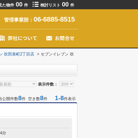
00
00
見た物件
件
検討リスト
件
06-6885-8515
管理事業部：
ン 吹田泉町2丁目店
>
セブンイレブン 吹
表示件数：
8
8
1-8
当公開件数
件 空き数
件
件表示
4分