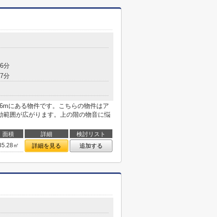
6分
7分
86mにある物件です。こちらの物件はア
動範囲が広がります。上の階の物音に悩
面積
詳細
検討リスト
35.28㎡
詳細を見る
追加する