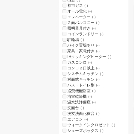
(-)
都市ガス
(-)
オール電化
(-)
エレベーター
(-)
２面バルコニー
(-)
照明器具付き
(-)
コインランドリー
(-)
駐輪場
(-)
バイク置場あり
(-)
家具・家電付き
(-)
IHクッキングヒーター
(-)
ガスコンロ
(-)
コンロ２口以上
(-)
システムキッチン
(-)
対面式キッチン
(-)
バス・トイレ別
(-)
追焚機能浴室
(-)
浴室乾燥機
(-)
温水洗浄便座
(-)
洗面台
(-)
洗髪洗面化粧台
(-)
エアコン
(-)
ウォークインクロゼット
(-)
シューズボックス
(-)