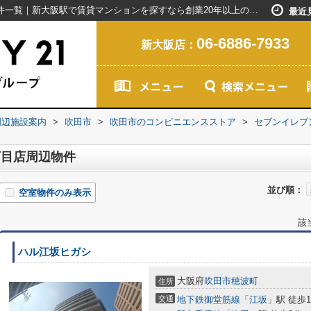
セブンイレブン 吹田泉町2丁目店周辺の物件一覧｜新大阪駅で賃貸マンションを探すなら創業20年以上のセンチュリー21ライフネット・ライブグループ
最近
06-6886-7933
新大阪店：
周辺施設案内
>
吹田市
>
吹田市のコンビニエンスストア
>
セブンイレブ
丁目店周辺物件
並び順：
空室物件のみ表示
該
ハル江坂ヒガシ
大阪府
吹田市
穂波町
住所
交通
地下鉄御堂筋線
「
江坂
」駅 徒歩1