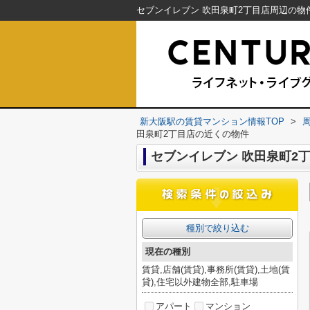
新大阪駅の賃貸マンション情報TOP
>
田泉町2丁目店の近くの物件
セブンイレブン 吹田泉町2
種別で絞り込む
現在の種別
賃貸,店舗(賃貸),事務所(賃貸),土地(賃
貸),住宅以外建物全部,駐車場
アパート
マンション