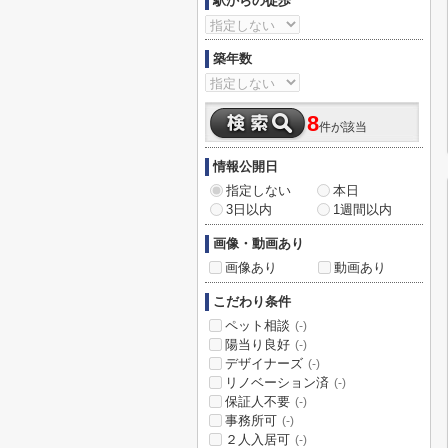
駅からの徒歩
築年数
8
件が該当
情報公開日
指定しない
本日
3日以内
1週間以内
画像・動画あり
画像あり
動画あり
こだわり条件
ペット相談
(-)
陽当り良好
(-)
デザイナーズ
(-)
リノベーション済
(-)
保証人不要
(-)
事務所可
(-)
２人入居可
(-)