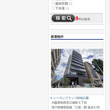
個別空調
(-)
下水道
(-)
8
件が該当
新着物件
シーズンフラッツ緑地公園
大阪府吹田市江坂町５丁目
地下鉄御堂筋線「江坂」駅 徒歩17分