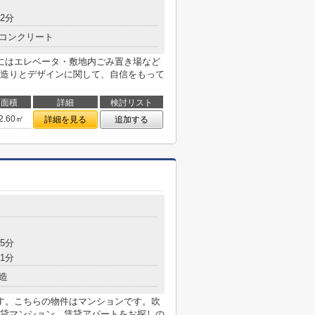
2分
コンクリート
にはエレベータ・敷地内ごみ置き場など
造りとデザインに関して、自信をもって
面積
詳細
検討リスト
2.60㎡
詳細を見る
追加する
5分
1分
造
す。こちらの物件はマンションです。吹
貸マンション、賃貸アパートをお探しの