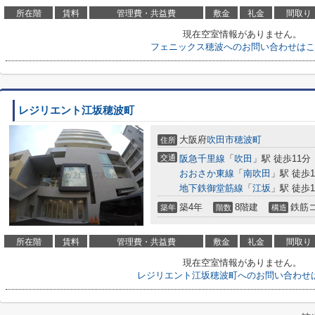
所在階
賃料
管理費・共益費
敷金
礼金
間取り
現在空室情報がありません。
フェニックス穂波へのお問い合わせはこ
レジリエント江坂穂波町
大阪府
吹田市
穂波町
住所
交通
阪急千里線
「
吹田
」駅 徒歩11分
おおさか東線
「
南吹田
」駅 徒歩1
地下鉄御堂筋線
「
江坂
」駅 徒歩1
築4年
8階建
鉄筋
築年
階数
構造
所在階
賃料
管理費・共益費
敷金
礼金
間取り
現在空室情報がありません。
レジリエント江坂穂波町へのお問い合わせ