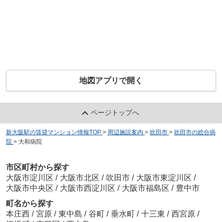
地図アプリで開く
ページトップへ
新大阪駅の賃貸マンション情報TOP
>
周辺施設案内
>
吹田市
>
吹田市の総合病
院
>
大和病院
市区町村から探す
大阪市淀川区
/
大阪市北区
/
吹田市
/
大阪市東淀川区
/
大阪市中央区
/
大阪市西淀川区
/
大阪市福島区
/
豊中市
町名から探す
本庄西
/
宮原
/
東中島
/
谷町
/
垂水町
/
十三東
/
西宮原
/