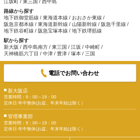
江坂町
/
東三国
/
西中島
路線から探す
地下鉄御堂筋線
/
東海道本線
/
おおさか東線
/
阪急京都本線
/
東海道新幹線
/
山陽新幹線
/
阪急千里線
/
地下鉄谷町線
/
阪急宝塚本線
/
地下鉄堺筋線
駅から探す
新大阪
/
西中島南方
/
東三国
/
江坂
/
中崎町
/
天神橋筋六丁目
/
中津
/
豊津
/
塚本
/
三国
電話でお問い合わせ
■
新大阪店
営業時間：9：00～19：00
定休日:年中無休(お盆、年末年始は除く）
■
管理事業部
営業時間：9：00～19：00
定休日:年中無休(お盆、年末年始は除く）