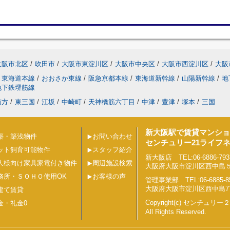
大阪市北区
/
吹田市
/
大阪市東淀川区
/
大阪市中央区
/
大阪市西淀川区
/
大阪
東海道本線
/
おおさか東線
/
阪急京都本線
/
東海道新幹線
/
山陽新幹線
/
地
地下鉄堺筋線
南方
/
東三国
/
江坂
/
中崎町
/
天神橋筋六丁目
/
中津
/
豊津
/
塚本
/
三国
新大阪駅で賃貸マンショ
築・築浅物件
お問い合わせ
センチュリー21ライフ
ット飼育可能物件
スタッフ紹介
新大阪店 TEL:06-6886-793
人様向け家具家電付き物件
周辺施設検索
大阪府大阪市淀川区西中島５丁目
務所・ＳＯＨＯ使用OK
お客様の声
管理事業部 TEL:06-6885-8
大阪府大阪市淀川区西中島7丁目
建て賃貸
Copyright(c) センチュ
金・礼金0
All Rights Reserved.