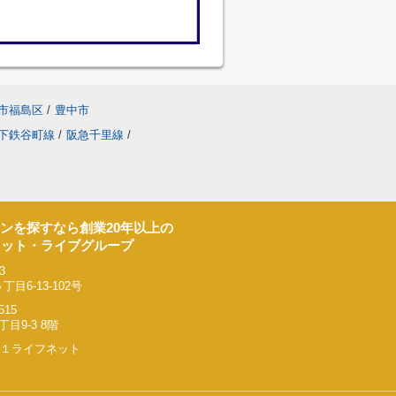
市福島区
/
豊中市
下鉄谷町線
/
阪急千里線
/
ンを探すなら創業20年以上の
ネット・ライブグループ
3
6-13-102号
515
9-3 8階
リー２１ライフネット