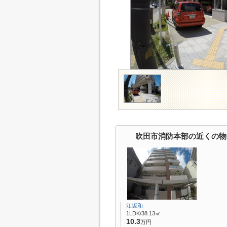
吹田市消防本部の近くの物
江坂和
1LDK/38.13㎡
10.3
万円