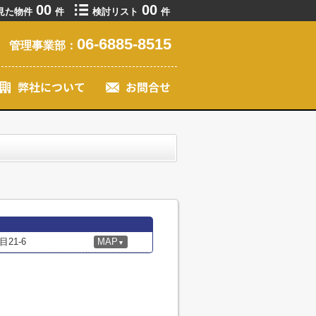
00
00
見た物件
件
検討リスト
件
06-6885-8515
管理事業部：
21-6
MAP
▼