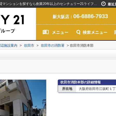
吹田市消防本部情報ページ｜新大阪駅で賃貸マンションを探すなら創業20年以上のセンチュリー21ライフネット・ライブグループ
最近
06-6886-7933
新大阪店：
周辺施設案内
>
吹田市
>
吹田市の消防署
>
吹田市消防本部
吹田市消防本部の詳細情報
所在地
大阪府吹田市江坂町１丁目