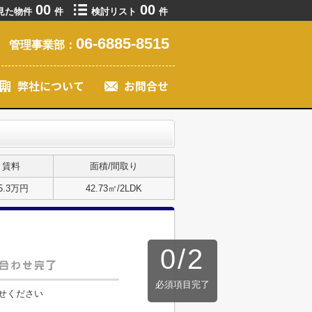
00
00
見た物件
件
検討リスト
件
06-6885-8515
管理事業部：
賃料
面積/間取り
5.3万円
42.73㎡/2LDK
0
/
2
必須項目完了
せください