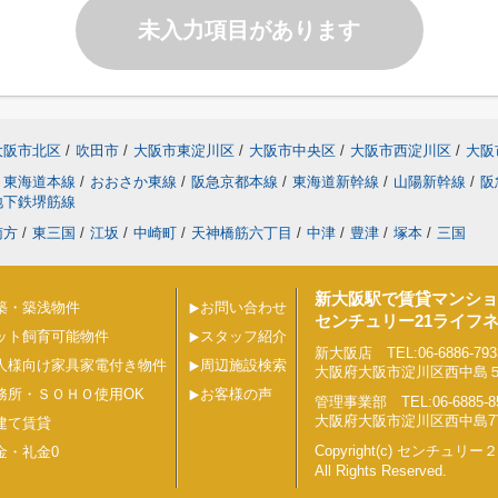
未入力項目があります
大阪市北区
/
吹田市
/
大阪市東淀川区
/
大阪市中央区
/
大阪市西淀川区
/
大阪
東海道本線
/
おおさか東線
/
阪急京都本線
/
東海道新幹線
/
山陽新幹線
/
阪
地下鉄堺筋線
南方
/
東三国
/
江坂
/
中崎町
/
天神橋筋六丁目
/
中津
/
豊津
/
塚本
/
三国
新大阪駅で賃貸マンショ
築・築浅物件
お問い合わせ
センチュリー21ライフ
ット飼育可能物件
スタッフ紹介
新大阪店 TEL:06-6886-793
人様向け家具家電付き物件
周辺施設検索
大阪府大阪市淀川区西中島５丁目
務所・ＳＯＨＯ使用OK
お客様の声
管理事業部 TEL:06-6885-8
大阪府大阪市淀川区西中島7丁目
建て賃貸
Copyright(c) センチュ
金・礼金0
All Rights Reserved.