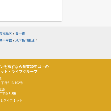
市福島区
/
豊中市
急千里線
/
地下鉄谷町線
/
ンを探すなら創業20年以上の
ネット・ライブグループ
3
6-13-102号
515
9-3 8階
リー２１ライフネット