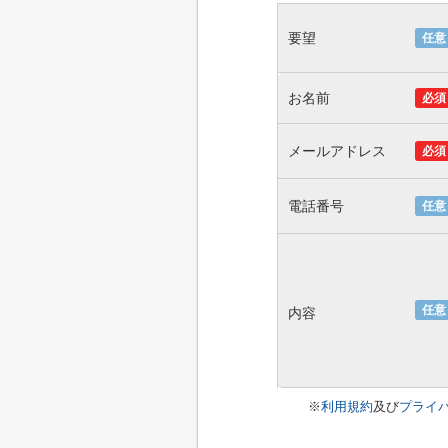
要望
任意
お名前
必須
メールアドレス
必須
電話番号
任意
任意
内容
※
利用規約
及び
プライ