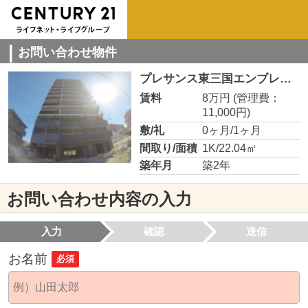
お問い合わせ物件
プレサンス東三国エンブレイス
賃料
8万円
(管理費：
11,000円)
敷/礼
0ヶ月/1ヶ月
間取り/面積
1K/22.04㎡
築年月
築2年
お問い合わせ内容の入力
入力
確認
送信
お名前
必須