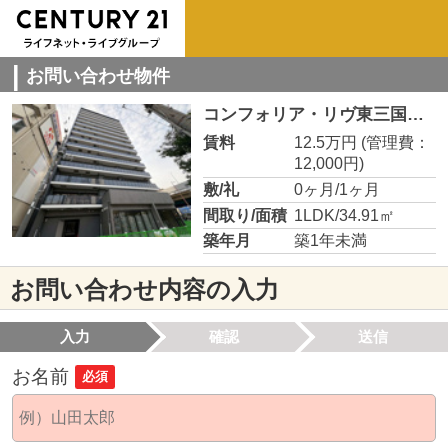
お問い合わせ物件
コンフォリア・リヴ東三国駅前ソルテラス
賃料
12.5万円
(管理費：
12,000円)
敷/礼
0ヶ月/1ヶ月
間取り/面積
1LDK/34.91㎡
築年月
築1年未満
お問い合わせ内容の入力
入力
確認
送信
お名前
必須