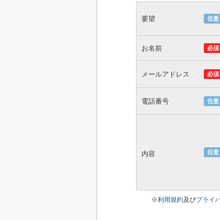
要望
任意
お名前
必須
メールアドレス
必須
電話番号
任意
任意
内容
※
利用規約
及び
プライ