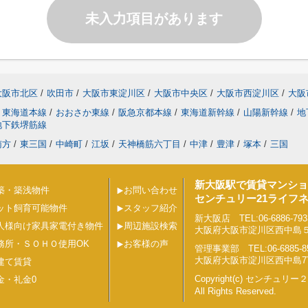
未入力項目があります
大阪市北区
/
吹田市
/
大阪市東淀川区
/
大阪市中央区
/
大阪市西淀川区
/
大阪
東海道本線
/
おおさか東線
/
阪急京都本線
/
東海道新幹線
/
山陽新幹線
/
地
地下鉄堺筋線
南方
/
東三国
/
中崎町
/
江坂
/
天神橋筋六丁目
/
中津
/
豊津
/
塚本
/
三国
新大阪駅で賃貸マンショ
築・築浅物件
お問い合わせ
センチュリー21ライフ
ット飼育可能物件
スタッフ紹介
新大阪店 TEL:06-6886-793
人様向け家具家電付き物件
周辺施設検索
大阪府大阪市淀川区西中島５丁目
務所・ＳＯＨＯ使用OK
お客様の声
管理事業部 TEL:06-6885-8
大阪府大阪市淀川区西中島7丁目
建て賃貸
Copyright(c) センチュ
金・礼金0
All Rights Reserved.