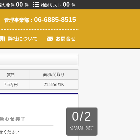
00
00
見た物件
件
検討リスト
件
06-6885-8515
管理事業部：
賃料
面積/間取り
7.5万円
21.82㎡/1K
0
/
2
必須項目完了
せください