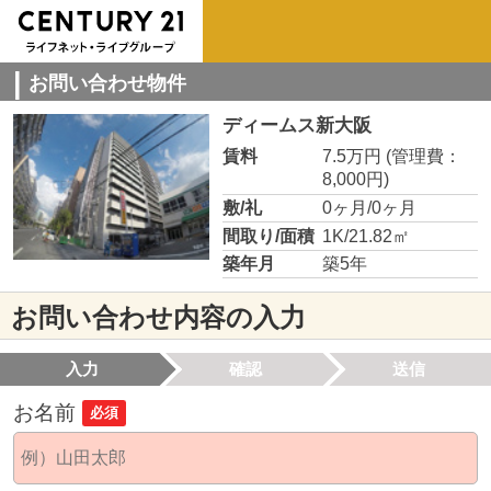
お問い合わせ物件
ディームス新大阪
賃料
7.5万円
(管理費：
8,000円)
敷/礼
0ヶ月/0ヶ月
間取り/面積
1K/21.82㎡
築年月
築5年
お問い合わせ内容の入力
入力
確認
送信
お名前
必須