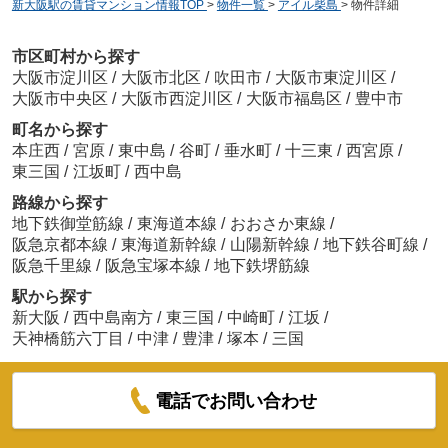
新大阪駅の賃貸マンション情報TOP
>
物件一覧
>
アイル柴島
>
物件詳細
市区町村から探す
大阪市淀川区
/
大阪市北区
/
吹田市
/
大阪市東淀川区
/
大阪市中央区
/
大阪市西淀川区
/
大阪市福島区
/
豊中市
町名から探す
本庄西
/
宮原
/
東中島
/
谷町
/
垂水町
/
十三東
/
西宮原
/
東三国
/
江坂町
/
西中島
路線から探す
地下鉄御堂筋線
/
東海道本線
/
おおさか東線
/
阪急京都本線
/
東海道新幹線
/
山陽新幹線
/
地下鉄谷町線
/
阪急千里線
/
阪急宝塚本線
/
地下鉄堺筋線
駅から探す
新大阪
/
西中島南方
/
東三国
/
中崎町
/
江坂
/
天神橋筋六丁目
/
中津
/
豊津
/
塚本
/
三国
電話でお問い合わせ