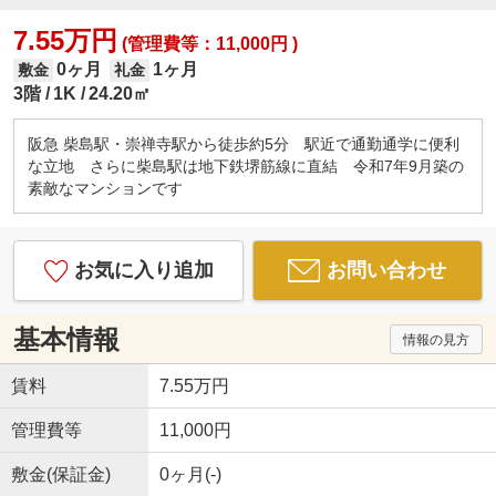
7.55万円
(管理費等：11,000円 )
0ヶ月
1ヶ月
敷金
礼金
3階
1K
24.20㎡
阪急 柴島駅・崇禅寺駅から徒歩約5分 駅近で通勤通学に便利
な立地 さらに柴島駅は地下鉄堺筋線に直結 令和7年9月築の
素敵なマンションです
お気に入り追加
お問い合わせ
基本情報
情報の見方
賃料
7.55万円
管理費等
11,000円
敷金(保証金)
0ヶ月(-)