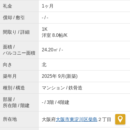
礼金
1ヶ月
償却 / 敷引
- / -
1K
間取り / 詳細
洋室 8.0帖
/
K
面積 /
24.20㎡ / -
バルコニー面積
向き
北
築年月
2025年 9月(新築)
種別 / 構造
マンション / 鉄骨造
部屋 /
- / 3階 / 4階建
所在階 / 階建
所在地
大阪府
大阪市東淀川区
柴島
２丁目