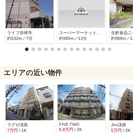
ライフ崇禅寺
スーパーマーケットバロー
生鮮食品ニ
約532m／7分
約985m／13分
約988m／1
エリアの近い物件
FIVE TWO
ラグゼ淡路
Jiro淡路
6.8
万
円
/ 2K
7
万
円
/ 1K
5
万
円
/ 2K