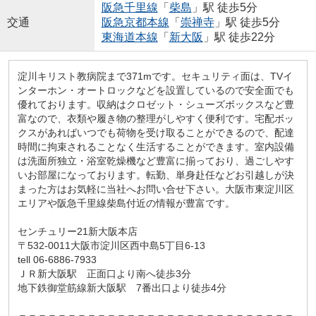
阪急千里線
「
柴島
」駅 徒歩5分
交通
阪急京都本線
「
崇禅寺
」駅 徒歩5分
東海道本線
「
新大阪
」駅 徒歩22分
淀川キリスト教病院まで371mです。セキュリティ面は、TVイ
ンターホン・オートロックなどを設置しているので安全面でも
優れております。収納はクロゼット・シューズボックスなど豊
富なので、衣類や履き物の整理がしやすく便利です。宅配ボッ
クスがあればいつでも荷物を受け取ることができるので、配達
時間に拘束されることなく生活することができます。室内設備
は洗面所独立・浴室乾燥機など豊富に揃っており、過ごしやす
いお部屋になっております。転勤、単身赴任などお引越しが決
まった方はお気軽に当社へお問い合せ下さい。大阪市東淀川区
エリアや阪急千里線柴島付近の情報が豊富です。
センチュリー21新大阪本店
〒532-0011大阪市淀川区西中島5丁目6-13
tell 06-6886-7933
ＪＲ新大阪駅 正面口より南へ徒歩3分
地下鉄御堂筋線新大阪駅 7番出口より徒歩4分