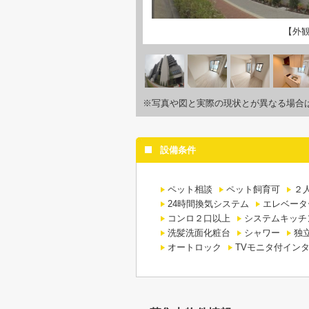
【外
※写真や図と実際の現状とが異なる場合
設備条件
ペット相談
ペット飼育可
２
24時間換気システム
エレベータ
コンロ２口以上
システムキッチ
洗髪洗面化粧台
シャワー
独
オートロック
TVモニタ付イン