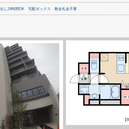
出し24時間OK
宅配ボックス
敷金礼金不要
【