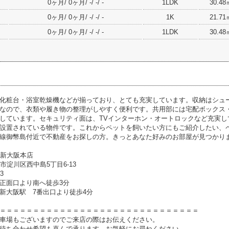
0ヶ月/ 0ヶ月/ -/ -/ -
1LDK
30.48
0ヶ月/ 0ヶ月/ -/ -/ -
1K
21.71
0ヶ月/ 0ヶ月/ -/ -/ -
1LDK
30.48
化粧台・浴室乾燥機などが揃っており、とても充実しています。収納はシュ
なので、衣類や履き物の整理がしやすく便利です。共用部には宅配ボックス・
しています。セキュリティ面は、TVインターホン・オートロックなど充実し
設置されている物件です。これからペットを飼いたい方にもご紹介したい、
線御幣島付近で不動産をお探しの方。きっとあなた好みのお部屋が見つかり
1新大阪本店
大阪市淀川区西中島5丁目6-13
33
正面口より南へ徒歩3分
新大阪駅 7番出口より徒歩4分
＝＝＝＝＝＝＝＝＝＝＝＝＝＝＝＝＝＝＝＝＝＝＝＝＝＝＝＝＝＝
車場もございますのでご来店の際はお伝えください。
待ち合わせ希望も喜んで承ります。お気軽にお尋ねください。