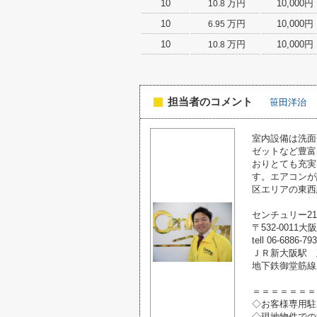
10
万円
10,000円
10.8
10
万円
10,000円
6.95
10
万円
10,000円
10.8
担当者のコメント
笹田洋治
室内設備は洗面
ゼットなど豊富
おりとても充実
す。エアコンが
区エリアの東西
センチュリー2
〒532-0011
tell 06-6886-79
ＪＲ新大阪駅 
地下鉄御堂筋線
＝＝＝＝＝＝＝
◇お客様専用駐
◇現地物件での