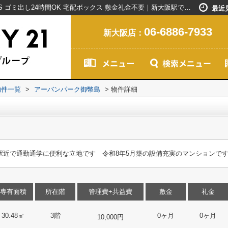
アーバンパーク御幣島｜外観タイル張り BS ゴミ出し24時間OK 宅配ボックス 敷金礼金不要｜新大阪駅で賃貸マンションを探すなら創業20年以上のセンチュリー21ライフネット・ライブグループ
最近
06-6886-7933
新大阪店：
物件一覧
>
アーバンパーク御幣島
>
物件詳細
 駅近で通勤通学に便利な立地です 令和8年5月築の設備充実のマンションで
専有面積
所在階
管理費+共益費
敷金
礼金
30.48㎡
3階
0ヶ月
0ヶ月
10,000円