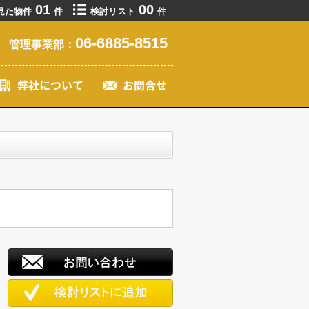
01
00
見た物件
件
検討リスト
件
06-6885-8515
管理事業部：
す