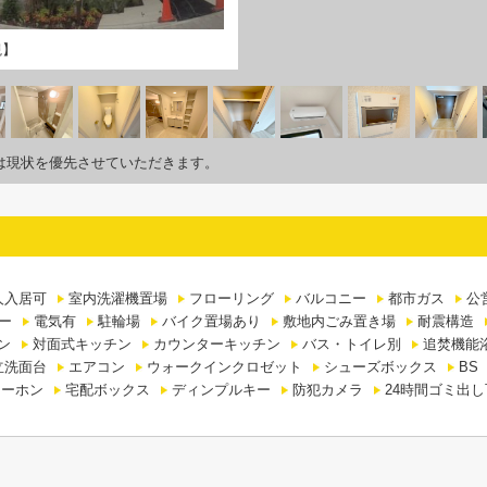
観】
は現状を優先させていただきます。
人入居可
室内洗濯機置場
フローリング
バルコニー
都市ガス
公
ー
電気有
駐輪場
バイク置場あり
敷地内ごみ置き場
耐震構造
ン
対面式キッチン
カウンターキッチン
バス・トイレ別
追焚機能
立洗面台
エアコン
ウォークインクロゼット
シューズボックス
BS
ターホン
宅配ボックス
ディンプルキー
防犯カメラ
24時間ゴミ出し