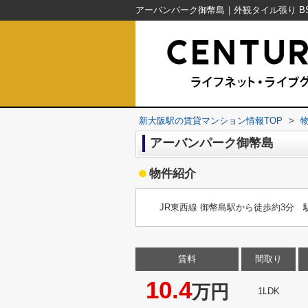
新大阪駅の賃貸マンション情報TOP
>
アーバンパーク御幣島
物件紹介
JR東西線 御幣島駅から徒歩約3分
賃料
間取り
10.4
万円
1LDK