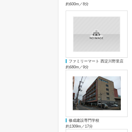
約600m／8分
ファミリーマート 西淀川野里店
約680m／9分
修成建設専門学校
約1309m／17分