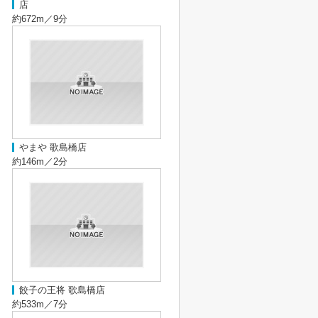
店
約672m／9分
やまや 歌島橋店
約146m／2分
餃子の王将 歌島橋店
約533m／7分