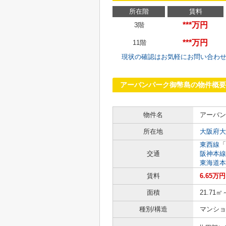
所在階
賃料
***万円
3階
***万円
11階
現状の確認はお気軽にお問い合わ
アーバンパーク御幣島の物件概要
物件名
アーバン
所在地
大阪府大
東西線
「
交通
阪神本線
東海道本
賃料
6.65万
面積
21.71㎡
種別/構造
マンショ