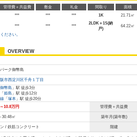
管理費＋共益費
敷金
礼金
間取り
面積
***
***
***
1K
21.71㎡
2LDK＋1S(納
***
***
***
64.22㎡
戸)
せください。
OVERVIEW
パーク御幣島
阪市西淀川区千舟１丁目
御幣島
」駅 徒歩3分
「
姫島
」駅 徒歩12分
線
「
塚本
」駅 徒歩20分
円～10.8万円
管理費＋共益費
～30.48㎡
築年月(築年数)
ン / 鉄筋コンクリート
階建