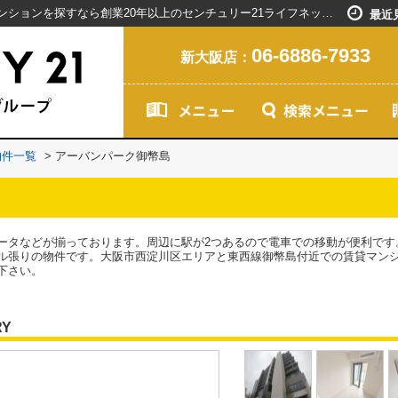
アーバンパーク御幣島／新大阪駅で賃貸マンションを探すなら創業20年以上のセンチュリー21ライフネット・ライブグループ
最近
06-6886-7933
新大阪店：
物件一覧
>
アーバンパーク御幣島
ータなどが揃っております。周辺に駅が2つあるので電車での移動が便利です
ル張りの物件です。大阪市西淀川区エリアと東西線御幣島付近での賃貸マン
下さい。
RY