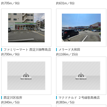
約705m／9分
約631m／8分
ファミリーマート 西淀川御幣島店
メラード大和田
約700m／9分
約1166m／15分
西淀川区役所
マクドナルド ２号線歌島橋店
約340m／5分
約383m／5分