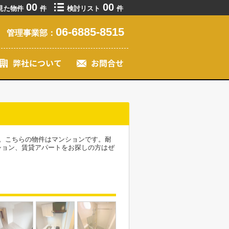
00
00
見た物件
件
検討リスト
件
06-6885-8515
管理事業部：
。こちらの物件はマンションです。耐
ション、賃貸アパートをお探しの方はぜ