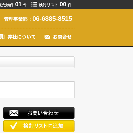
01
00
見た物件
件
検討リスト
件
06-6885-8515
管理事業部：
す