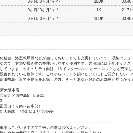
0ヶ月/ 0ヶ月/ -/ -/ -
1LDK
30.48
0ヶ月/ 0ヶ月/ -/ -/ -
1K
21.71
0ヶ月/ 0ヶ月/ -/ -/ -
1LDK
30.48
化粧台・浴室乾燥機などが揃っており、とても充実しています。収納はシュ
なので、衣類や履き物の整理がしやすく便利です。共用部には宅配ボックス・
しています。セキュリティ面は、TVインターホン・オートロックなど充実し
設置されている物件です。これからペットを飼いたい方にもご紹介したい、
線御幣島付近で不動産をお探しの方。きっとあなた好みのお部屋が見つかり
1新大阪本店
大阪市淀川区西中島5丁目6-13
33
正面口より南へ徒歩3分
新大阪駅 7番出口より徒歩4分
＝＝＝＝＝＝＝＝＝＝＝＝＝＝＝＝＝＝＝＝＝＝＝＝＝＝＝＝＝＝
車場もございますのでご来店の際はお伝えください。
待ち合わせ希望も喜んで承ります。お気軽にお尋ねください。