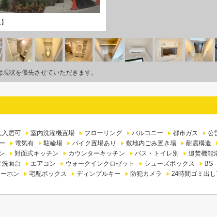
観】
は現状を優先させていただきます。
人入居可
室内洗濯機置場
フローリング
バルコニー
都市ガス
公
ー
電気有
駐輪場
バイク置場あり
敷地内ごみ置き場
耐震構造
ン
対面式キッチン
カウンターキッチン
バス・トイレ別
追焚機能
立洗面台
エアコン
ウォークインクロゼット
シューズボックス
BS
ターホン
宅配ボックス
ディンプルキー
防犯カメラ
24時間ゴミ出し