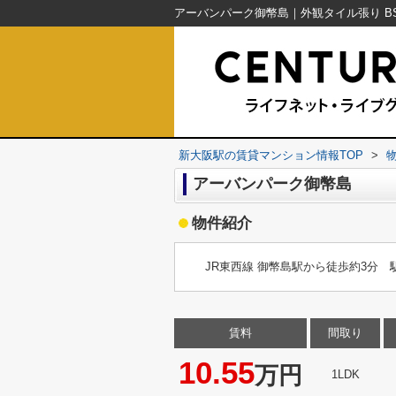
新大阪駅の賃貸マンション情報TOP
>
アーバンパーク御幣島
物件紹介
JR東西線 御幣島駅から徒歩約3分
賃料
間取り
10.55
万円
1LDK