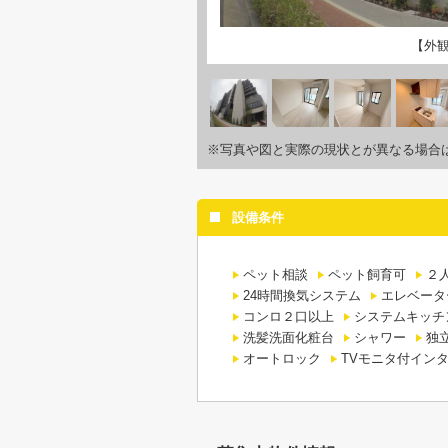
【外
※写真や図と実際の現状とが異なる場合
設備条件
ペット相談
ペット飼育可
２
24時間換気システム
エレベータ
コンロ２口以上
システムキッチ
洗髪洗面化粧台
シャワー
独
オートロック
TVモニタ付イン