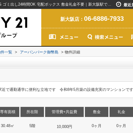
アーバンパーク御幣島｜外観タイル張り BS ゴミ出し24時間OK 宅配ボックス 敷金礼金不要｜新大阪駅で賃貸マンションを探すなら創業20年以上のセンチュリー21ライフネット・ライブグループ
最近
06-6886-7933
新大阪店：
物件一覧
>
アーバンパーク御幣島
>
物件詳細
 駅近で通勤通学に便利な立地です 令和8年5月築の設備充実のマンションで
専有面積
所在階
管理費+共益費
敷金
礼金
30.48㎡
5階
0ヶ月
0ヶ月
10,000円