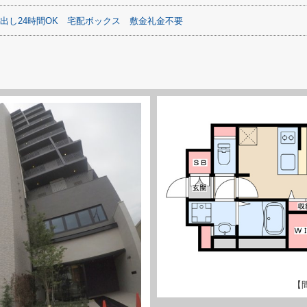
出し24時間OK
宅配ボックス
敷金礼金不要
【