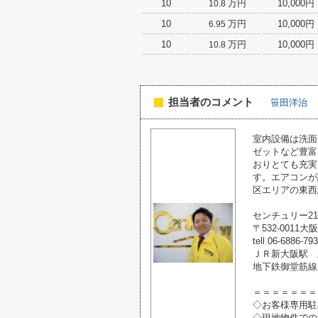
10
万円
10,000円
10.8
10
万円
10,000円
6.95
10
万円
10,000円
10.8
担当者のコメント
笹田洋治
室内設備は洗面
ゼットなど豊富
おりとても充実
す。エアコンが
区エリアの東西
センチュリー2
〒532-0011
tell 06-6886-79
ＪＲ新大阪駅 
地下鉄御堂筋線
＝＝＝＝＝＝＝
◇お客様専用駐
◇現地物件での