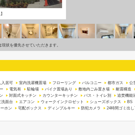
観】
は現状を優先させていただきます。
人入居可
室内洗濯機置場
フローリング
バルコニー
都市ガス
公
ー
電気有
駐輪場
バイク置場あり
敷地内ごみ置き場
耐震構造
ン
対面式キッチン
カウンターキッチン
バス・トイレ別
追焚機能
立洗面台
エアコン
ウォークインクロゼット
シューズボックス
BS
ターホン
宅配ボックス
ディンプルキー
防犯カメラ
24時間ゴミ出し