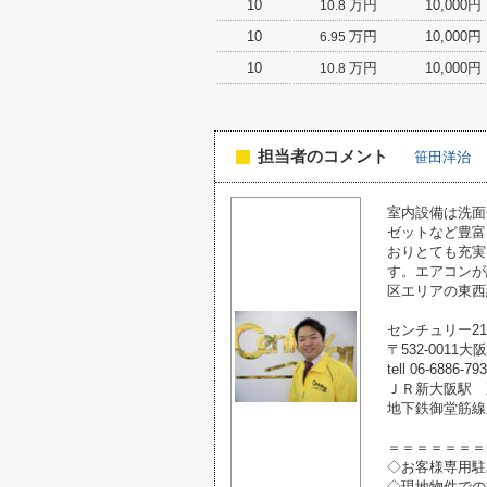
10
万円
10,000円
10.8
10
万円
10,000円
6.95
10
万円
10,000円
10.8
担当者のコメント
笹田洋治
室内設備は洗面
ゼットなど豊富
おりとても充実
す。エアコンが
区エリアの東西
センチュリー2
〒532-0011
tell 06-6886-79
ＪＲ新大阪駅 
地下鉄御堂筋線
＝＝＝＝＝＝＝
◇お客様専用駐
◇現地物件での