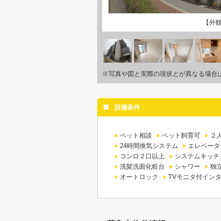
【外
※写真や図と実際の現状とが異なる場合
設備条件
ペット相談
ペット飼育可
２
24時間換気システム
エレベータ
コンロ２口以上
システムキッチ
洗髪洗面化粧台
シャワー
独
オートロック
TVモニタ付イン