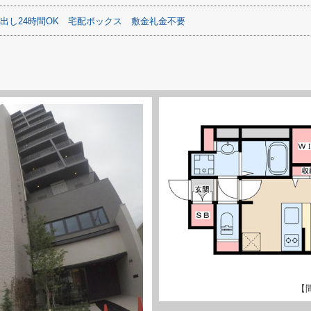
出し24時間OK
宅配ボックス
敷金礼金不要
【