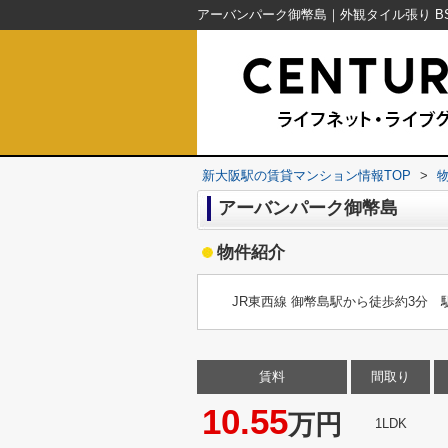
新大阪駅の賃貸マンション情報TOP
>
アーバンパーク御幣島
物件紹介
JR東西線 御幣島駅から徒歩約3分
賃料
間取り
10.55
万円
1LDK