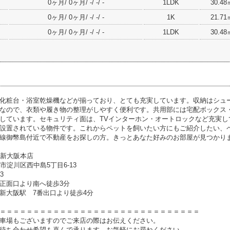
0ヶ月/ 0ヶ月/ -/ -/ -
1LDK
30.48
0ヶ月/ 0ヶ月/ -/ -/ -
1K
21.71
0ヶ月/ 0ヶ月/ -/ -/ -
1LDK
30.48
化粧台・浴室乾燥機などが揃っており、とても充実しています。収納はシュ
なので、衣類や履き物の整理がしやすく便利です。共用部には宅配ボックス・
しています。セキュリティ面は、TVインターホン・オートロックなど充実し
設置されている物件です。これからペットを飼いたい方にもご紹介したい、
線御幣島付近で不動産をお探しの方。きっとあなた好みのお部屋が見つかり
1新大阪本店
大阪市淀川区西中島5丁目6-13
33
正面口より南へ徒歩3分
新大阪駅 7番出口より徒歩4分
＝＝＝＝＝＝＝＝＝＝＝＝＝＝＝＝＝＝＝＝＝＝＝＝＝＝＝＝＝＝
車場もございますのでご来店の際はお伝えください。
待ち合わせ希望も喜んで承ります。お気軽にお尋ねください。