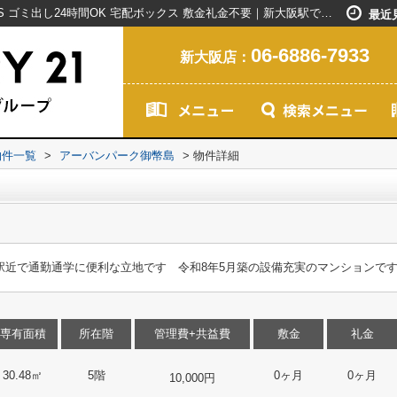
アーバンパーク御幣島｜外観タイル張り BS ゴミ出し24時間OK 宅配ボックス 敷金礼金不要｜新大阪駅で賃貸マンションを探すなら創業20年以上のセンチュリー21ライフネット・ライブグループ
最近
06-6886-7933
新大阪店：
物件一覧
>
アーバンパーク御幣島
>
物件詳細
 駅近で通勤通学に便利な立地です 令和8年5月築の設備充実のマンションで
専有面積
所在階
管理費+共益費
敷金
礼金
30.48㎡
5階
0ヶ月
0ヶ月
10,000円