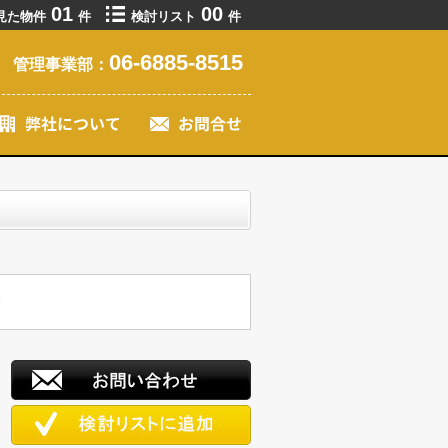
01
00
見た物件
件
検討リスト
件
06-6885-8515
管理事業部：
す