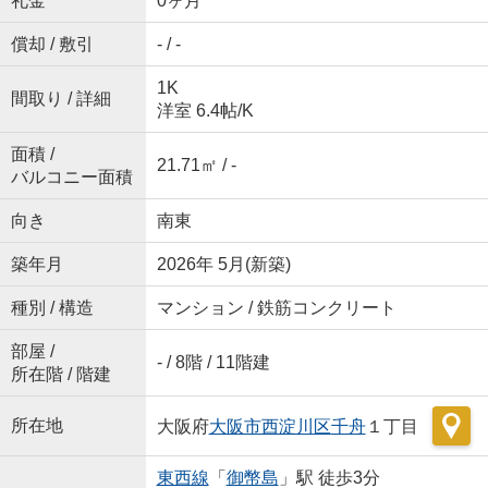
礼金
0ヶ月
償却 / 敷引
- / -
1K
間取り / 詳細
洋室 6.4帖
/
K
面積 /
21.71㎡ / -
バルコニー面積
向き
南東
築年月
2026年 5月(新築)
種別 / 構造
マンション / 鉄筋コンクリート
部屋 /
- / 8階 / 11階建
所在階 / 階建
所在地
大阪府
大阪市西淀川区
千舟
１丁目
東西線
「
御幣島
」駅 徒歩3分