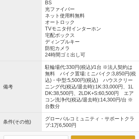
BS
光ファイバー
ネット使用料無料
オートロック
TVモニタ付インターホン
宅配ボックス
ディンプルキー
防犯カメラ
24時間ゴミ出し可
駐輪場代:330円(税込)/1台 ※法人契約は
無料 バイク置場:ミニバイク:3,850円(税
込)・中型:5,500円(税込) ハウスクリー
備考
ニング代(税込/退去時):1K:33,000円、1L
DK:38,500円、2LDK+S:60,500円 エア
コン洗浄代(税込/退去時):14,300円/台 ※
台数分
グローバルコミュニティ・サポートクラ
条件(その他)
ブ:1万6,500円