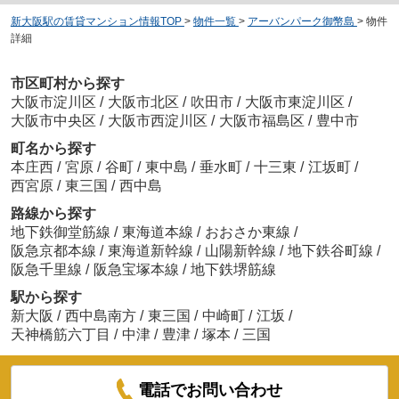
新大阪駅の賃貸マンション情報TOP
>
物件一覧
>
アーバンパーク御幣島
>
物件
詳細
市区町村から探す
大阪市淀川区
/
大阪市北区
/
吹田市
/
大阪市東淀川区
/
大阪市中央区
/
大阪市西淀川区
/
大阪市福島区
/
豊中市
町名から探す
本庄西
/
宮原
/
谷町
/
東中島
/
垂水町
/
十三東
/
江坂町
/
西宮原
/
東三国
/
西中島
路線から探す
地下鉄御堂筋線
/
東海道本線
/
おおさか東線
/
阪急京都本線
/
東海道新幹線
/
山陽新幹線
/
地下鉄谷町線
/
阪急千里線
/
阪急宝塚本線
/
地下鉄堺筋線
駅から探す
新大阪
/
西中島南方
/
東三国
/
中崎町
/
江坂
/
天神橋筋六丁目
/
中津
/
豊津
/
塚本
/
三国
電話でお問い合わせ