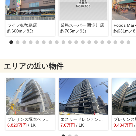
ライフ御幣島店
業務スーパー 西淀川店
約600m／8分
約705m／9分
約631m／
エリアの近い物件
プレサンス塚本ベラビィ
エスリードレジデンスザ・グラン大阪ノア
6.829
万
円
/ 1K
7.6
万
円
/ 1K
9.434
万
円