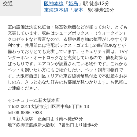
交通
阪神本線
「
姫島
」駅 徒歩12分
東海道本線
「
塚本
」駅 徒歩20分
室内設備は洗面化粧台・浴室乾燥機などが揃っており、とても
充実しています。収納はシューズボックス・（ウォークイン）
クロゼットなど豊富なので、衣類や履き物の整理がしやすく便
利です。共用部には宅配ボックス・ゴミ出し24時間OKなどが
備わっておりとても充実しています。セキュリティ面は、TVイ
ンターホン・オートロックなど充実しているので、防犯対策も
ばっちりです。エアコンが設置されている物件です。これから
ペットを飼いたい方にもご紹介したい、ペット飼育可物件で
す。大阪市西淀川区エリアの東西線御幣島付近で不動産をお探
しの方。きっとあなた好みのお部屋が見つかります。お気軽に
ご連絡ください。
センチュリー21新大阪本店
〒532-0011大阪市淀川区西中島5丁目6-13
tell 06-6886-7933
ＪＲ新大阪駅 正面口より南へ徒歩3分
地下鉄御堂筋線新大阪駅 7番出口より徒歩4分