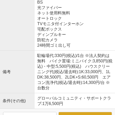
BS
光ファイバー
ネット使用料無料
オートロック
TVモニタ付インターホン
宅配ボックス
ディンプルキー
防犯カメラ
24時間ゴミ出し可
駐輪場代:330円(税込)/1台 ※法人契約は
無料 バイク置場:ミニバイク:3,850円(税
込)・中型:5,500円(税込) ハウスクリー
備考
ニング代(税込/退去時):1K:33,000円、1L
DK:38,500円、2LDK+S:60,500円 エア
コン洗浄代(税込/退去時):14,300円/台 ※
台数分
グローバルコミュニティ・サポートクラ
条件(その他)
ブ:1万6,500円