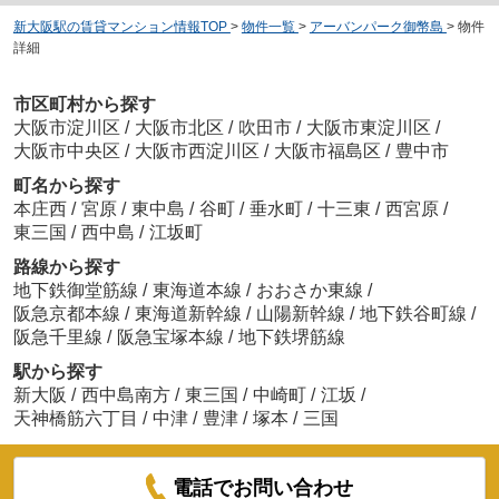
新大阪駅の賃貸マンション情報TOP
>
物件一覧
>
アーバンパーク御幣島
>
物件
詳細
市区町村から探す
大阪市淀川区
/
大阪市北区
/
吹田市
/
大阪市東淀川区
/
大阪市中央区
/
大阪市西淀川区
/
大阪市福島区
/
豊中市
町名から探す
本庄西
/
宮原
/
東中島
/
谷町
/
垂水町
/
十三東
/
西宮原
/
東三国
/
西中島
/
江坂町
路線から探す
地下鉄御堂筋線
/
東海道本線
/
おおさか東線
/
阪急京都本線
/
東海道新幹線
/
山陽新幹線
/
地下鉄谷町線
/
阪急千里線
/
阪急宝塚本線
/
地下鉄堺筋線
駅から探す
新大阪
/
西中島南方
/
東三国
/
中崎町
/
江坂
/
天神橋筋六丁目
/
中津
/
豊津
/
塚本
/
三国
電話でお問い合わせ