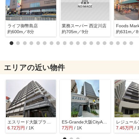
ライフ御幣島店
業務スーパー 西淀川店
約600m／8分
約705m／9分
約631m／
エリアの近い物件
エスリード大阪プライムゲート
ES-Grande大阪CityAvenue
6.72
万
円
/ 1K
7
万
円
/ 1K
7.45
万
円
/ 