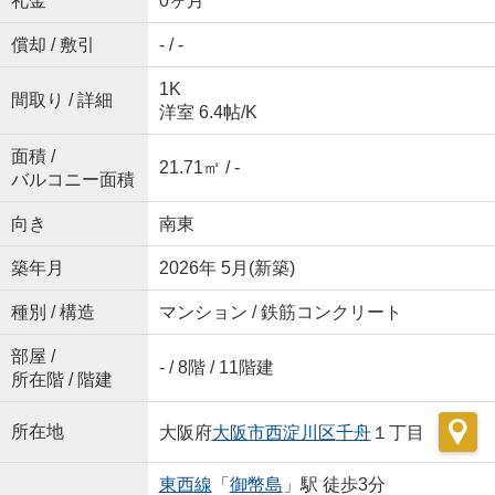
礼金
0ヶ月
償却 / 敷引
- / -
1K
間取り / 詳細
洋室 6.4帖
/
K
面積 /
21.71㎡ / -
バルコニー面積
向き
南東
築年月
2026年 5月(新築)
種別 / 構造
マンション / 鉄筋コンクリート
部屋 /
- / 8階 / 11階建
所在階 / 階建
所在地
大阪府
大阪市西淀川区
千舟
１丁目
東西線
「
御幣島
」駅 徒歩3分