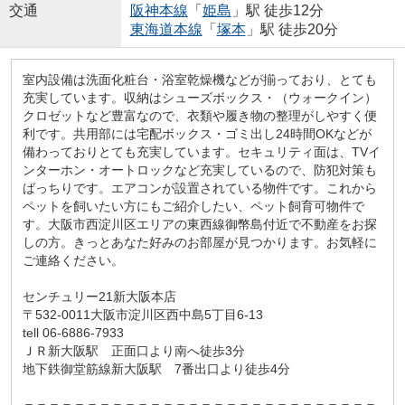
交通
阪神本線
「
姫島
」駅 徒歩12分
東海道本線
「
塚本
」駅 徒歩20分
室内設備は洗面化粧台・浴室乾燥機などが揃っており、とても
充実しています。収納はシューズボックス・（ウォークイン）
クロゼットなど豊富なので、衣類や履き物の整理がしやすく便
利です。共用部には宅配ボックス・ゴミ出し24時間OKなどが
備わっておりとても充実しています。セキュリティ面は、TVイ
ンターホン・オートロックなど充実しているので、防犯対策も
ばっちりです。エアコンが設置されている物件です。これから
ペットを飼いたい方にもご紹介したい、ペット飼育可物件で
す。大阪市西淀川区エリアの東西線御幣島付近で不動産をお探
しの方。きっとあなた好みのお部屋が見つかります。お気軽に
ご連絡ください。
センチュリー21新大阪本店
〒532-0011大阪市淀川区西中島5丁目6-13
tell 06-6886-7933
ＪＲ新大阪駅 正面口より南へ徒歩3分
地下鉄御堂筋線新大阪駅 7番出口より徒歩4分