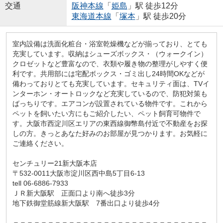
交通
阪神本線
「
姫島
」駅 徒歩12分
東海道本線
「
塚本
」駅 徒歩20分
室内設備は洗面化粧台・浴室乾燥機などが揃っており、とても
充実しています。収納はシューズボックス・（ウォークイン）
クロゼットなど豊富なので、衣類や履き物の整理がしやすく便
利です。共用部には宅配ボックス・ゴミ出し24時間OKなどが
備わっておりとても充実しています。セキュリティ面は、TVイ
ンターホン・オートロックなど充実しているので、防犯対策も
ばっちりです。エアコンが設置されている物件です。これから
ペットを飼いたい方にもご紹介したい、ペット飼育可物件で
す。大阪市西淀川区エリアの東西線御幣島付近で不動産をお探
しの方。きっとあなた好みのお部屋が見つかります。お気軽に
ご連絡ください。
センチュリー21新大阪本店
〒532-0011大阪市淀川区西中島5丁目6-13
tell 06-6886-7933
ＪＲ新大阪駅 正面口より南へ徒歩3分
地下鉄御堂筋線新大阪駅 7番出口より徒歩4分