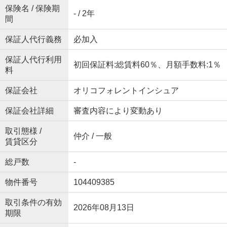
保険名 / 保険期
- / 2年
間
保証人代行義務
必加入
保証人代行利用
初回保証料:総賃料60％、月額手数料:1％
料
保証会社
オリコフォレントインシュア
保証会社詳細
審査内容により変動あり
取引態様 /
仲介 / 一般
賃貸区分
総戸数
-
物件番号
104409385
取引条件の有効
2026年08月13日
期限