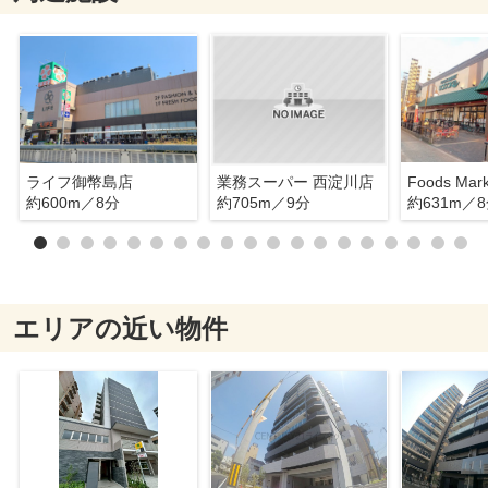
ライフ御幣島店
業務スーパー 西淀川店
約600m／8分
約705m／9分
約631m／
エリアの近い物件