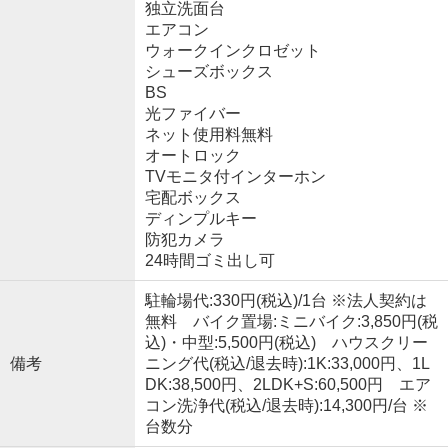
独立洗面台
エアコン
ウォークインクロゼット
シューズボックス
BS
光ファイバー
ネット使用料無料
オートロック
TVモニタ付インターホン
宅配ボックス
ディンプルキー
防犯カメラ
24時間ゴミ出し可
駐輪場代:330円(税込)/1台 ※法人契約は
無料 バイク置場:ミニバイク:3,850円(税
込)・中型:5,500円(税込) ハウスクリー
備考
ニング代(税込/退去時):1K:33,000円、1L
DK:38,500円、2LDK+S:60,500円 エア
コン洗浄代(税込/退去時):14,300円/台 ※
台数分