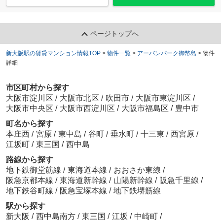
ページトップへ
新大阪駅の賃貸マンション情報TOP
>
物件一覧
>
アーバンパーク御幣島
>
物件
詳細
市区町村から探す
大阪市淀川区
/
大阪市北区
/
吹田市
/
大阪市東淀川区
/
大阪市中央区
/
大阪市西淀川区
/
大阪市福島区
/
豊中市
町名から探す
本庄西
/
宮原
/
東中島
/
谷町
/
垂水町
/
十三東
/
西宮原
/
江坂町
/
東三国
/
西中島
路線から探す
地下鉄御堂筋線
/
東海道本線
/
おおさか東線
/
阪急京都本線
/
東海道新幹線
/
山陽新幹線
/
阪急千里線
/
地下鉄谷町線
/
阪急宝塚本線
/
地下鉄堺筋線
駅から探す
新大阪
/
西中島南方
/
東三国
/
江坂
/
中崎町
/