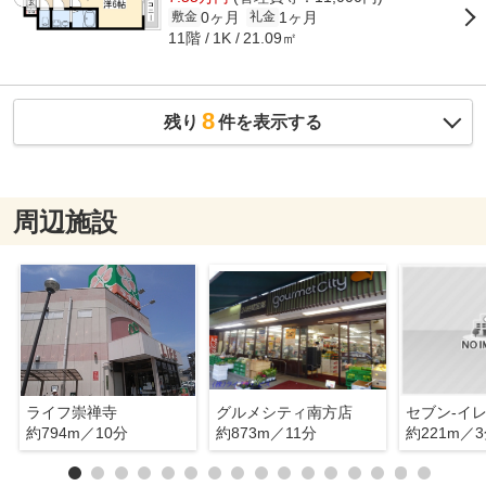
0ヶ月
1ヶ月
敷金
礼金
11階
21.09㎡
1K
8
残り
件を表示する
周辺施設
ライフ崇禅寺
グルメシティ南方店
約794m／10分
約873m／11分
約221m／