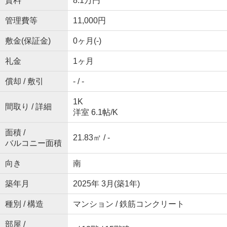
賃料
8.1万円
管理費等
11,000円
敷金(保証金)
0ヶ月(-)
礼金
1ヶ月
償却 / 敷引
- / -
1K
間取り / 詳細
洋室 6.1帖
/
K
面積 /
21.83㎡ / -
バルコニー面積
向き
南
築年月
2025年 3月(築1年)
種別 / 構造
マンション / 鉄筋コンクリート
部屋 /