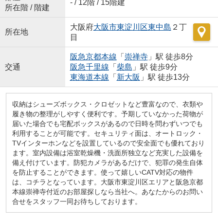
- / 12階 / 15階建
所在階 / 階建
大阪府
大阪市東淀川区
東中島
２丁
所在地
目
阪急京都本線
「
崇禅寺
」駅 徒歩8分
交通
阪急千里線
「
柴島
」駅 徒歩9分
東海道本線
「
新大阪
」駅 徒歩13分
収納はシューズボックス・クロゼットなど豊富なので、衣類や
履き物の整理がしやすく便利です。予期していなかった荷物が
届いた場合でも宅配ボックスがあるので日時を問わずいつでも
利用することが可能です。セキュリティ面は、オートロック・
TVインターホンなどを設置しているので安全面でも優れており
ます。室内設備は浴室乾燥機・洗面所独立など充実した設備を
備え付けています。防犯カメラがあるだけで、犯罪の発生自体
を防止することができます。使って嬉しいCATV対応の物件
は、コチラとなっています。大阪市東淀川区エリアと阪急京都
本線崇禅寺付近のお部屋探しなら当社へ。あなたからのお問い
合せをスタッフ一同お待ちしております。