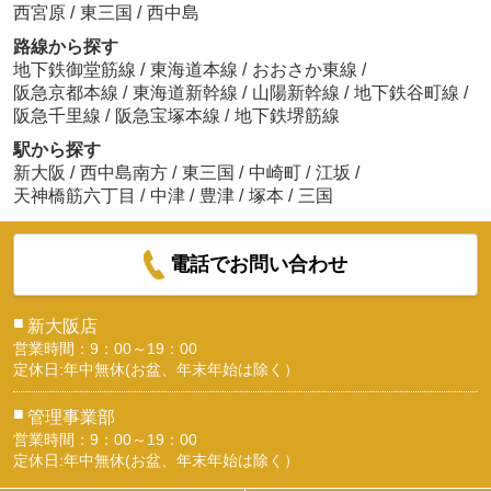
西宮原
/
東三国
/
西中島
路線から探す
地下鉄御堂筋線
/
東海道本線
/
おおさか東線
/
阪急京都本線
/
東海道新幹線
/
山陽新幹線
/
地下鉄谷町線
/
阪急千里線
/
阪急宝塚本線
/
地下鉄堺筋線
駅から探す
新大阪
/
西中島南方
/
東三国
/
中崎町
/
江坂
/
天神橋筋六丁目
/
中津
/
豊津
/
塚本
/
三国
電話でお問い合わせ
■
新大阪店
営業時間：9：00～19：00
定休日:年中無休(お盆、年末年始は除く）
■
管理事業部
営業時間：9：00～19：00
定休日:年中無休(お盆、年末年始は除く）