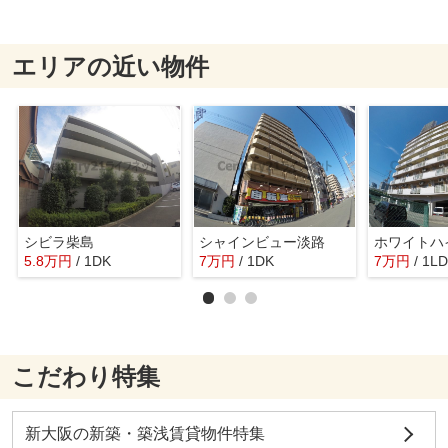
エリアの近い物件
シビラ柴島
シャインビュー淡路
ホワイトハ
5.8
万
円
/ 1DK
7
万
円
/ 1DK
7
万
円
/ 1L
こだわり特集
新大阪の新築・築浅賃貸物件特集