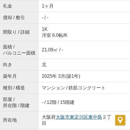
礼金
1ヶ月
償却 / 敷引
- / -
1K
間取り / 詳細
洋室 6.0帖
/
K
面積 /
21.09㎡ / -
バルコニー面積
向き
北
築年月
2025年 3月(築1年)
種別 / 構造
マンション / 鉄筋コンクリート
部屋 /
- / 12階 / 15階建
所在階 / 階建
大阪府
大阪市東淀川区
東中島
２丁
所在地
目