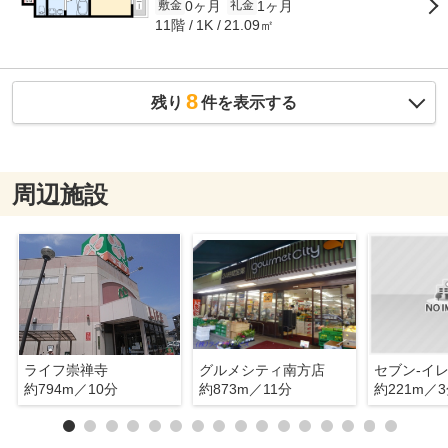
0ヶ月
1ヶ月
敷金
礼金
11階
21.09㎡
1K
8
残り
件を表示する
周辺施設
ライフ崇禅寺
グルメシティ南方店
約794m／10分
約873m／11分
約221m／