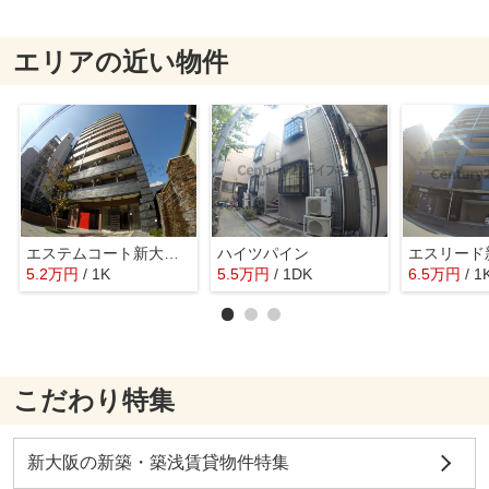
エリアの近い物件
エステムコート新大阪7ステーションプレミアム
ハイツパイン
5.2
万
円
/ 1K
5.5
万
円
/ 1DK
6.5
万
円
/ 1
こだわり特集
新大阪の新築・築浅賃貸物件特集