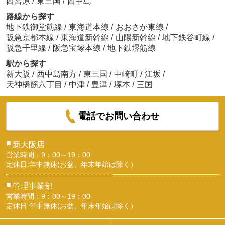
西宮原
/
東三国
/
西中島
路線から探す
地下鉄御堂筋線
/
東海道本線
/
おおさか東線
/
阪急京都本線
/
東海道新幹線
/
山陽新幹線
/
地下鉄谷町線
/
阪急千里線
/
阪急宝塚本線
/
地下鉄堺筋線
駅から探す
新大阪
/
西中島南方
/
東三国
/
中崎町
/
江坂
/
天神橋筋六丁目
/
中津
/
豊津
/
塚本
/
三国
電話でお問い合わせ
■
新大阪店
営業時間：9：00～19：00
定休日:年中無休(お盆、年末年始は除く）
■
管理事業部
営業時間：9：00～19：00
定休日:年中無休(お盆、年末年始は除く）