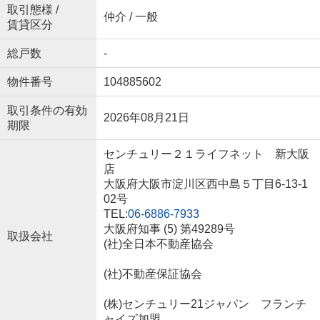
取引態様 /
仲介 / 一般
賃貸区分
総戸数
-
物件番号
104885602
取引条件の有効
2026年08月21日
期限
センチュリー２１ライフネット 新大阪
店
大阪府大阪市淀川区西中島５丁目6-13-1
02号
TEL:
06-6886-7933
大阪府知事 (5) 第49289号
取扱会社
(社)全日本不動産協会
(社)不動産保証協会
(株)センチュリー21ジャパン フランチ
ャイズ加盟