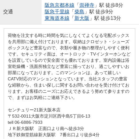
阪急京都本線
「
崇禅寺
」駅 徒歩8分
交通
阪急千里線
「
柴島
」駅 徒歩9分
東海道本線
「
新大阪
」駅 徒歩13分
荷物を注文する時に時間を気にしなくてよくなる宅配ボックス
を共用部に備え付けております。収納はクロゼット・シューズ
ボックスなど豊富なので、衣類や履き物の整理がしやすく便利
です。セキュリティ面は、オートロック・TVインターホンなど
を設置しているので安全面でも優れております。室内設備は浴
室乾燥機・洗面所独立など豊富に揃っており、過ごしやすいお
部屋になっております。このマンションは、あって嬉しい
CATV対応のマンションとなっています。当社スタッフの豊富
な経験から、住まい探しに関するお問い合わせを受け付けてお
ります。お客様のニーズにお応えできるよう努めて参りますの
で、まずはお気軽にご連絡下さい。
センチュリー21新大阪本店
〒532-0011大阪市淀川区西中島5丁目6-13
tell 06-6886-7933
ＪＲ新大阪駅 正面口より南へ徒歩3分
地下鉄御堂筋線新大阪駅 7番出口より徒歩4分