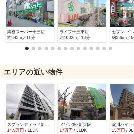
業務スーパー十三店
ライフ十三東店
約843m／11分
約1032m／13分
約335m／
エリアの近い物件
スプランディッド新大阪6
メゾン第2新大阪
14.9
万
円
/ 1LDK
17
万
円
/ 3LDK
15
万
円
/ 3