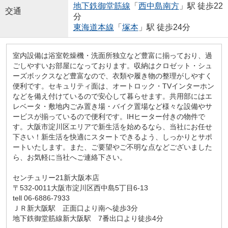
地下鉄御堂筋線
「
西中島南方
」駅 徒歩22
交通
分
東海道本線
「
塚本
」駅 徒歩24分
室内設備は浴室乾燥機・洗面所独立など豊富に揃っており、過
ごしやすいお部屋になっております。収納はクロゼット・シュ
ーズボックスなど豊富なので、衣類や履き物の整理がしやすく
便利です。セキュリティ面は、オートロック・TVインターホン
などを備え付けているので安心して暮らせます。共用部にはエ
レベータ・敷地内ごみ置き場・バイク置場など様々な設備やサ
ービスが揃っているので便利です。IHヒーター付きの物件で
す。大阪市淀川区エリアで新生活を始めるなら、当社にお任せ
下さい！新生活を快適にスタートできるよう、しっかりとサポ
ートいたします。また、ご要望やご不明な点などございました
ら、お気軽に当社へご連絡下さい。
センチュリー21新大阪本店
〒532-0011大阪市淀川区西中島5丁目6-13
tell 06-6886-7933
ＪＲ新大阪駅 正面口より南へ徒歩3分
地下鉄御堂筋線新大阪駅 7番出口より徒歩4分