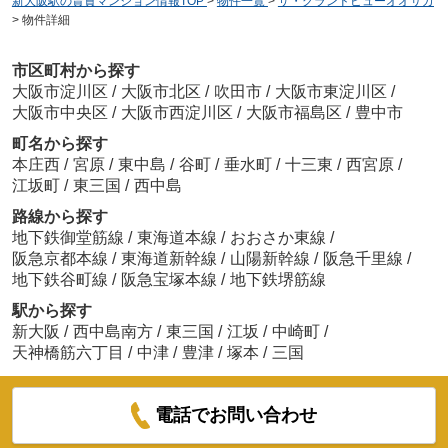
新大阪駅の賃貸マンション情報TOP
>
物件一覧
>
ザ・グランドビューオオサカ
>
物件詳細
市区町村から探す
大阪市淀川区
/
大阪市北区
/
吹田市
/
大阪市東淀川区
/
大阪市中央区
/
大阪市西淀川区
/
大阪市福島区
/
豊中市
町名から探す
本庄西
/
宮原
/
東中島
/
谷町
/
垂水町
/
十三東
/
西宮原
/
江坂町
/
東三国
/
西中島
路線から探す
地下鉄御堂筋線
/
東海道本線
/
おおさか東線
/
阪急京都本線
/
東海道新幹線
/
山陽新幹線
/
阪急千里線
/
地下鉄谷町線
/
阪急宝塚本線
/
地下鉄堺筋線
駅から探す
新大阪
/
西中島南方
/
東三国
/
江坂
/
中崎町
/
天神橋筋六丁目
/
中津
/
豊津
/
塚本
/
三国
電話でお問い合わせ