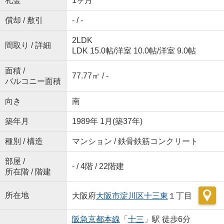
礼金
1ヶ月
償却 / 敷引
- / -
2LDK
間取り / 詳細
LDK 15.0帖
/
洋室 10.0帖
/
洋室 9.0帖
面積 /
77.77㎡ / -
バルコニー面積
向き
南
築年月
1989年 1月(築37年)
種別 / 構造
マンション / 鉄骨鉄筋コンクリート
部屋 /
- / 4階 / 22階建
所在階 / 階建
所在地
大阪府
大阪市淀川区
十三東
１丁目
阪急京都本線
「
十三
」駅 徒歩6分