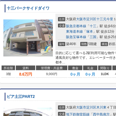
十三パークサイドダイワ
大阪府
大阪市淀川区
十三元今里
住所
交通
阪急京都本線
「
十三
」駅 徒歩6分
東海道本線
「
塚本
」駅 徒歩12分
阪急宝塚本線
「
三国
」駅 徒歩25
築46年
5階建
鉄筋
築年
階数
構造
目的に応じて選べる2駅利用可能な物件
通風良好な物件です。エレベーター付き
都本...
所在階
賃料
管理費・共益費
敷金
礼金
間取り
8.6
万円
0ヶ月
0ヶ月
3階
9,000円
1LDK
ピア土江PART2
大阪府
大阪市淀川区
木川東
４丁
住所
交通
地下鉄御堂筋線
「
西中島南方
」駅