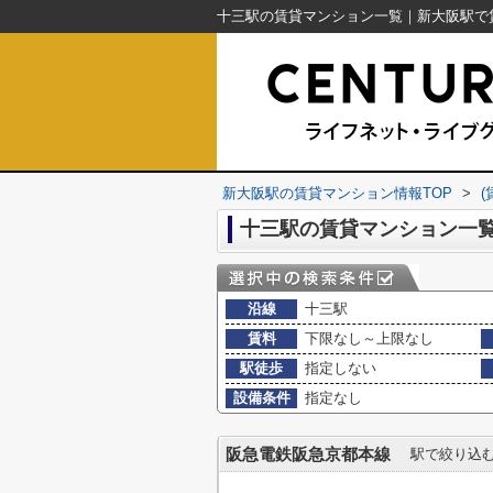
新大阪駅の賃貸マンション情報TOP
>
十三駅の賃貸マンション一
沿線
十三駅
賃料
下限なし～上限なし
駅徒歩
指定しない
設備条件
指定なし
阪急電鉄阪急京都本線
駅で絞り込