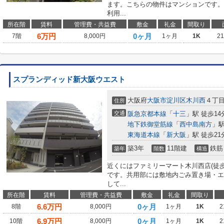
ます。こちらの物件はマンションです。
利用...
所在階
賃料
管理費・共益費
敷金
礼金
間取り
6
万円
0ヶ月
7階
8,000円
1ヶ月
1K
2
スプランディッド新大阪ウエスト
大阪府
大阪市淀川区
木川西
４丁
住所
交通
阪急京都本線
「
十三
」駅 徒歩14
地下鉄御堂筋線
「
西中島南方
」駅
東海道本線
「
新大阪
」駅 徒歩21
築3年
11階建
鉄筋
築年
階数
構造
近くにはファミリーマート木川西店(徒
です。共用部には敷地内ごみ置き場・エ
して...
所在階
賃料
管理費・共益費
敷金
礼金
間取り
6.6
万円
0ヶ月
8階
8,000円
1ヶ月
1K
2
6.9
万円
0ヶ月
10階
8,000円
1ヶ月
1K
2