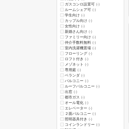
ガスコンロ設置可
(-)
ルームシェア可
(-)
学生向け
(-)
カップル向け
(-)
女性向け
(-)
新婚さん向け
(-)
ファミリー向け
(-)
仲介手数料無料
(-)
室内洗濯機置場
(-)
フローリング
(-)
ロフト付き
(-)
メゾネット
(-)
専用庭
(-)
ベランダ
(-)
バルコニー
(-)
ルーフバルコニー
(-)
出窓
(-)
都市ガス
(-)
オール電化
(-)
エレベーター
(-)
２面バルコニー
(-)
照明器具付き
(-)
コインランドリー
(-)