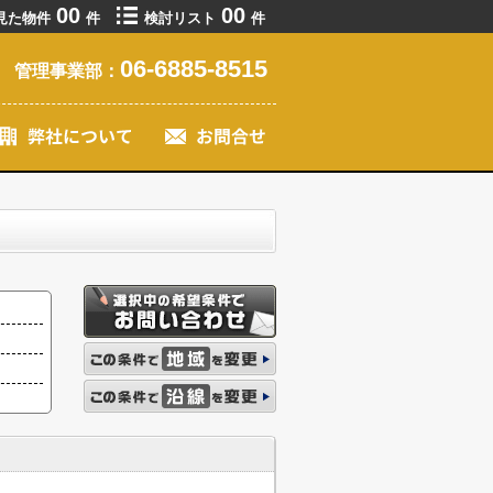
00
00
見た物件
件
検討リスト
件
06-6885-8515
管理事業部：