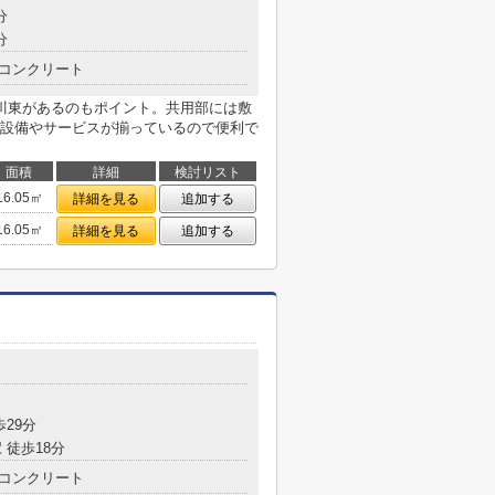
分
分
コンクリート
川東があるのもポイント。共用部には敷
設備やサービスが揃っているので便利で
面積
詳細
検討リスト
16.05㎡
詳細を見る
追加する
16.05㎡
詳細を見る
追加する
目
歩29分
 徒歩18分
コンクリート