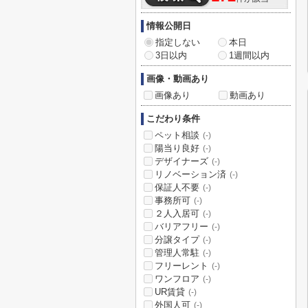
情報公開日
指定しない
本日
3日以内
1週間以内
画像・動画あり
画像あり
動画あり
こだわり条件
ペット相談
(-)
陽当り良好
(-)
デザイナーズ
(-)
リノベーション済
(-)
保証人不要
(-)
事務所可
(-)
２人入居可
(-)
バリアフリー
(-)
分譲タイプ
(-)
管理人常駐
(-)
フリーレント
(-)
ワンフロア
(-)
UR賃貸
(-)
外国人可
(-)