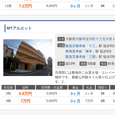
7.2
万円
0ヶ月
11階
8,000円
1ヶ月
1K
2
MYアルエット
大阪府
大阪市淀川区
十三元今里
住所
交通
阪急京都本線
「
十三
」駅 徒歩9分
東海道本線
「
塚本
」駅 徒歩9分
阪急宝塚本線
「
三国
」駅 徒歩29
築19年
5階建
鉄骨
築年
階数
構造
共用部には敷地内ごみ置き場・エレベー
物件です。素敵な外観タイル張り仕上げ
す。2...
所在階
賃料
管理費・共益費
敷金
礼金
間取り
6.8
万円
0ヶ月
2階
5,000円
1ヶ月
1K
3
7
万円
0ヶ月
4階
5,000円
7万円
1R
3