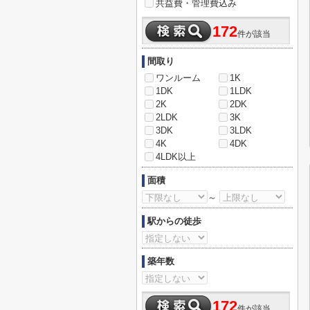
共益費・管理費込み
172
件が該当
間取り
ワンルーム
1K
1DK
1LDK
2K
2DK
2LDK
3K
3DK
3LDK
4K
4DK
4LDK以上
面積
～
駅からの徒歩
築年数
172
件が該当