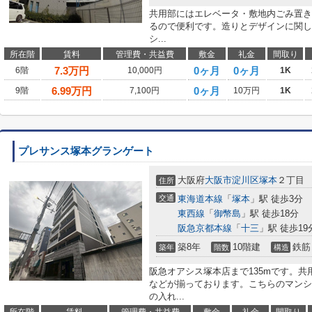
共用部にはエレベータ・敷地内ごみ置き
るので便利です。造りとデザインに関し
シ...
所在階
賃料
管理費・共益費
敷金
礼金
間取り
7.3
万円
0ヶ月
0ヶ月
6階
10,000円
1K
6.99
万円
0ヶ月
9階
7,100円
10万円
1K
プレサンス塚本グランゲート
大阪府
大阪市淀川区
塚本
２丁目
住所
交通
東海道本線
「
塚本
」駅 徒歩3分
東西線
「
御幣島
」駅 徒歩18分
阪急京都本線
「
十三
」駅 徒歩19
築8年
10階建
鉄筋
築年
階数
構造
阪急オアシス塚本店まで135mです。
などが揃っております。こちらのマンシ
の入れ...