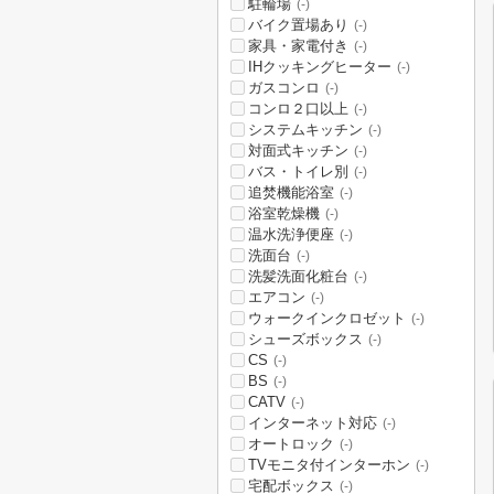
駐輪場
(-)
バイク置場あり
(-)
家具・家電付き
(-)
IHクッキングヒーター
(-)
ガスコンロ
(-)
コンロ２口以上
(-)
システムキッチン
(-)
対面式キッチン
(-)
バス・トイレ別
(-)
追焚機能浴室
(-)
浴室乾燥機
(-)
温水洗浄便座
(-)
洗面台
(-)
洗髪洗面化粧台
(-)
エアコン
(-)
ウォークインクロゼット
(-)
シューズボックス
(-)
CS
(-)
BS
(-)
CATV
(-)
インターネット対応
(-)
オートロック
(-)
TVモニタ付インターホン
(-)
宅配ボックス
(-)