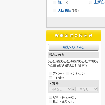
相川
上新庄
(2)
大阪梅田
(153)
種別で絞り込む
現在の種別
賃貸,店舗(賃貸),事務所(賃貸),土地(賃
貸),住宅以外建物全部,駐車場
アパート
マンション
一戸建て
▼賃料
～
敷金・保証金なし
礼金・敷引なし