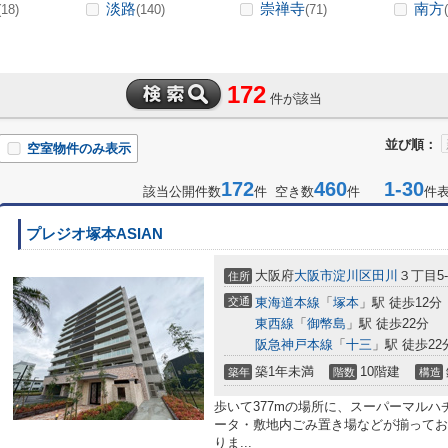
淡路
崇禅寺
南方
(18)
(140)
(71)
172
件が該当
並び順：
空室物件のみ表示
172
460
1-30
該当公開件数
件 空き数
件
件
プレジオ塚本ASIAN
大阪府
大阪市淀川区
田川
３丁目5-
住所
交通
東海道本線
「
塚本
」駅 徒歩12分
東西線
「
御幣島
」駅 徒歩22分
阪急神戸本線
「
十三
」駅 徒歩22
築1年未満
10階建
築年
階数
構造
歩いて377mの場所に、スーパーマルハ
ータ・敷地内ごみ置き場などが揃ってお
りま...