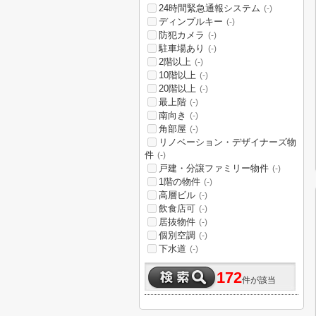
24時間緊急通報システム
(-)
ディンプルキー
(-)
防犯カメラ
(-)
駐車場あり
(-)
2階以上
(-)
10階以上
(-)
20階以上
(-)
最上階
(-)
南向き
(-)
角部屋
(-)
リノベーション・デザイナーズ物
件
(-)
戸建・分譲ファミリー物件
(-)
1階の物件
(-)
高層ビル
(-)
飲食店可
(-)
居抜物件
(-)
個別空調
(-)
下水道
(-)
172
件が該当