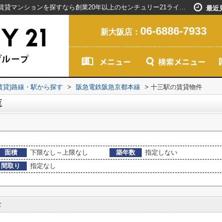
十三駅の賃貸マンション一覧｜新大阪駅で賃貸マンションを探すなら創業20年以上のセンチュリー21ライフネット・ライブグループ
最近
06-6886-7933
新大阪店：
(賃貸)路線・駅から探す
>
阪急電鉄阪急京都本線
>
十三駅の賃貸物件
覧
面積
下限なし～上限なし
築年数
指定しない
間取り
指定なし
む