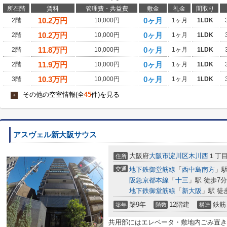
所在階
賃料
管理費・共益費
敷金
礼金
間取り
10.2
万円
0ヶ月
2階
10,000円
1ヶ月
1LDK
10.2
万円
0ヶ月
2階
10,000円
1ヶ月
1LDK
11.8
万円
0ヶ月
2階
10,000円
1ヶ月
1LDK
11.9
万円
0ヶ月
2階
10,000円
1ヶ月
1LDK
10.3
万円
0ヶ月
3階
10,000円
1ヶ月
1LDK
その他の空室情報(全
45
件)を見る
+
アスヴェル新大阪サウス
大阪府
大阪市淀川区
木川西
１丁
住所
交通
地下鉄御堂筋線
「
西中島南方
」駅
阪急京都本線
「
十三
」駅 徒歩7分
地下鉄御堂筋線
「
新大阪
」駅 徒
築9年
12階建
鉄筋
築年
階数
構造
共用部にはエレベータ・敷地内ごみ置き