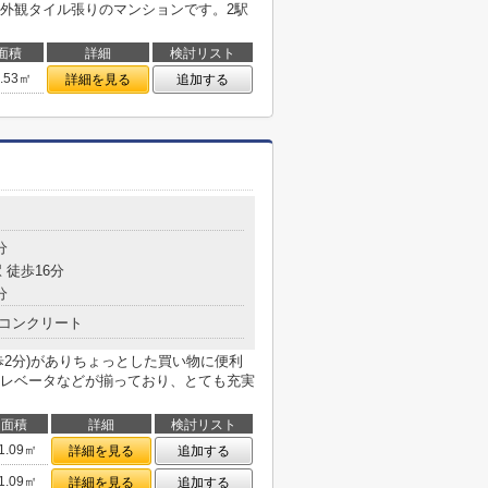
外観タイル張りのマンションです。2駅
面積
詳細
検討リスト
1.53㎡
詳細を見る
追加する
目
分
 徒歩16分
分
コンクリート
歩2分)がありちょっとした買い物に便利
レベータなどが揃っており、とても充実
面積
詳細
検討リスト
1.09㎡
詳細を見る
追加する
1.09㎡
詳細を見る
追加する