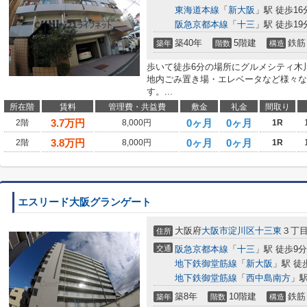
東海道本線
「
新大阪
」駅 徒歩16
阪急京都本線
「
十三
」駅 徒歩19
築40年
5階建
鉄筋
築年
階数
構造
歩いて徒歩6分の場所にグルメシティ木
地内ごみ置き場・エレベータなど様々な
す。...
所在階
賃料
管理費・共益費
敷金
礼金
間取り
3.7
万円
0ヶ月
0ヶ月
2階
8,000円
1R
3.8
万円
0ヶ月
0ヶ月
2階
8,000円
1R
エスリード大阪グランゲート
大阪府
大阪市淀川区
十三東
３丁
住所
交通
阪急京都本線
「
十三
」駅 徒歩9分
地下鉄御堂筋線
「
新大阪
」駅 徒
地下鉄御堂筋線
「
西中島南方
」駅
築8年
10階建
鉄筋
築年
階数
構造