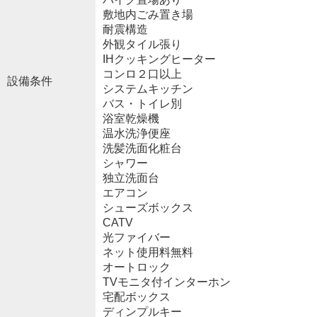
敷地内ごみ置き場
耐震構造
外観タイル張り
IHクッキングヒーター
コンロ２口以上
設備条件
システムキッチン
バス・トイレ別
浴室乾燥機
温水洗浄便座
洗髪洗面化粧台
シャワー
独立洗面台
エアコン
シューズボックス
CATV
光ファイバー
ネット使用料無料
オートロック
TVモニタ付インターホン
宅配ボックス
ディンプルキー