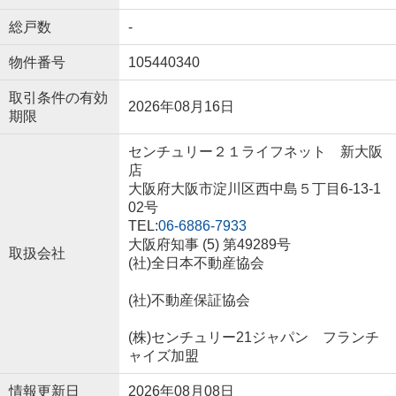
総戸数
-
物件番号
105440340
取引条件の有効
2026年08月16日
期限
センチュリー２１ライフネット 新大阪
店
大阪府大阪市淀川区西中島５丁目6-13-1
02号
TEL:
06-6886-7933
大阪府知事 (5) 第49289号
取扱会社
(社)全日本不動産協会
(社)不動産保証協会
(株)センチュリー21ジャパン フランチ
ャイズ加盟
情報更新日
2026年08月08日