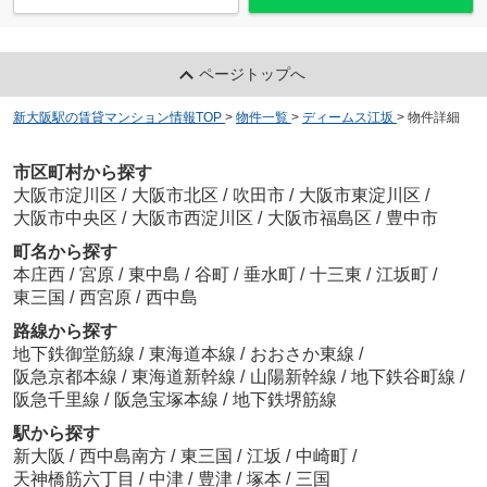
ページトップへ
新大阪駅の賃貸マンション情報TOP
>
物件一覧
>
ディームス江坂
>
物件詳細
市区町村から探す
大阪市淀川区
/
大阪市北区
/
吹田市
/
大阪市東淀川区
/
大阪市中央区
/
大阪市西淀川区
/
大阪市福島区
/
豊中市
町名から探す
本庄西
/
宮原
/
東中島
/
谷町
/
垂水町
/
十三東
/
江坂町
/
東三国
/
西宮原
/
西中島
路線から探す
地下鉄御堂筋線
/
東海道本線
/
おおさか東線
/
阪急京都本線
/
東海道新幹線
/
山陽新幹線
/
地下鉄谷町線
/
阪急千里線
/
阪急宝塚本線
/
地下鉄堺筋線
駅から探す
新大阪
/
西中島南方
/
東三国
/
江坂
/
中崎町
/
天神橋筋六丁目
/
中津
/
豊津
/
塚本
/
三国