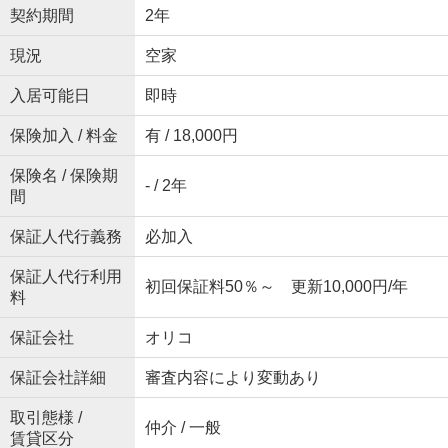
契約期間
2年
現況
空家
入居可能日
即時
保険加入 / 料金
有 / 18,000円
保険名 / 保険期
- / 2年
間
保証人代行義務
必加入
保証人代行利用
初回保証料50％～ 更新10,000円/年
料
保証会社
オリコ
保証会社詳細
審査内容により変動あり
取引態様 /
仲介 / 一般
賃貸区分