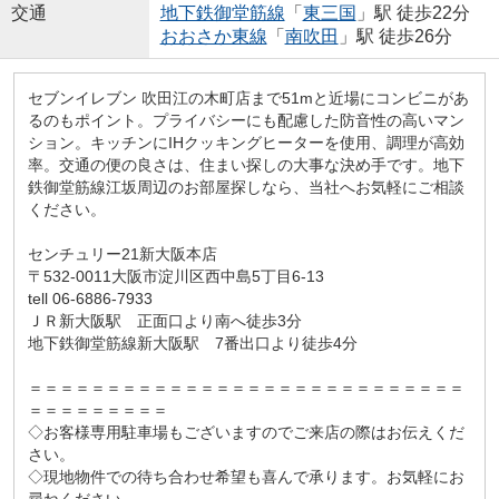
交通
地下鉄御堂筋線
「
東三国
」駅 徒歩22分
おおさか東線
「
南吹田
」駅 徒歩26分
セブンイレブン 吹田江の木町店まで51mと近場にコンビニがあ
るのもポイント。プライバシーにも配慮した防音性の高いマン
ション。キッチンにIHクッキングヒーターを使用、調理が高効
率。交通の便の良さは、住まい探しの大事な決め手です。地下
鉄御堂筋線江坂周辺のお部屋探しなら、当社へお気軽にご相談
ください。
センチュリー21新大阪本店
〒532-0011大阪市淀川区西中島5丁目6-13
tell 06-6886-7933
ＪＲ新大阪駅 正面口より南へ徒歩3分
地下鉄御堂筋線新大阪駅 7番出口より徒歩4分
＝＝＝＝＝＝＝＝＝＝＝＝＝＝＝＝＝＝＝＝＝＝＝＝＝＝＝＝
＝＝＝＝＝＝＝＝＝
◇お客様専用駐車場もございますのでご来店の際はお伝えくだ
さい。
◇現地物件での待ち合わせ希望も喜んで承ります。お気軽にお