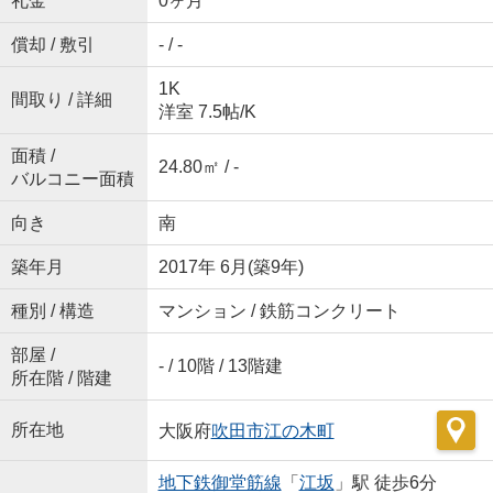
礼金
0ヶ月
償却 / 敷引
- / -
1K
間取り / 詳細
洋室 7.5帖
/
K
面積 /
24.80㎡ / -
バルコニー面積
向き
南
築年月
2017年 6月(築9年)
種別 / 構造
マンション / 鉄筋コンクリート
部屋 /
- / 10階 / 13階建
所在階 / 階建
所在地
大阪府
吹田市
江の木町
地下鉄御堂筋線
「
江坂
」駅 徒歩6分