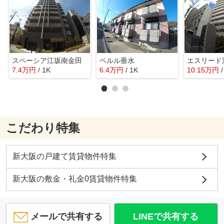
スペーシア江坂南金田
ペルル垂水
エスリード
7.4
万
円
/ 1K
6.4
万
円
/ 1K
10.15
万
円
こだわり特集
新大阪の戸建て賃貸物件特集
新大阪の敷金・礼金0賃貸物件特集
メールで共有する
LINEで共有する