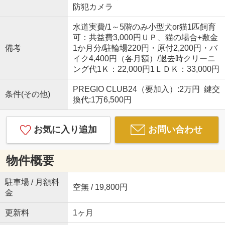
防犯カメラ
水道実費/1～5階のみ小型犬or猫1匹飼育
可：共益費3,000円ＵＰ、猫の場合+敷金
備考
1か月分/駐輪場220円・原付2,200円・バ
イク4,400円（各月額）/退去時クリーニ
ング代1Ｋ：22,000円1ＬＤＫ：33,000円
PREGIO CLUB24（要加入）:2万円 鍵交
条件(その他)
換代:1万6,500円
お気に入り追加
お問い合わせ
物件概要
駐車場 / 月額料
空無 / 19,800円
金
更新料
1ヶ月