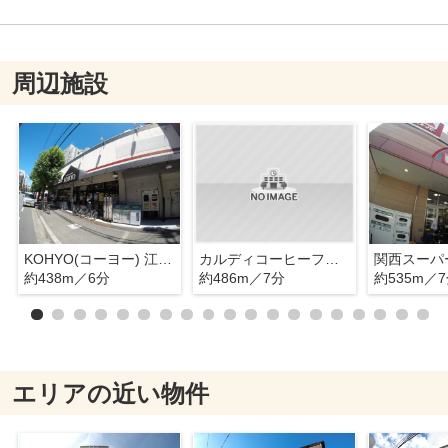
周辺施設
KOHYO(コーヨー) 江坂店
カルディコーヒーファーム江坂店
関西スーパ
約438m／6分
約486m／7分
約535m／
エリアの近い物件