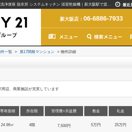
第17関根マンション｜洗髪洗面化粧台 温水洗浄便座 脱衣所 システムキッチン 浴室乾燥機｜新大阪駅で賃貸マンションを探すなら創業20年以上のセンチュリー21ライフネット・ライブグループ
最近
06-6886-7933
新大阪店：
物件一覧
>
第17関根マンション
>
物件詳細
駅周辺、商業施設が充実しています
専有面積
所在階
管理費+共益費
敷金
礼金
24.99㎡
4階
5万円
25万円
7,500円