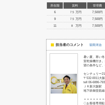
所在階
賃料
管理費
6
万円
7,500円
7.5
9
万円
7,500円
7.5
11
万円
7,500円
8
担当者のコメント
笹田洋治
暑い夏、寒い冬
室乾燥機付き。
望の条件など、
センチュリー2
〒532-0011
tell 06-6886-79
ＪＲ新大阪駅 
地下鉄御堂筋線
＝＝＝＝＝＝＝
◇お客様専用駐