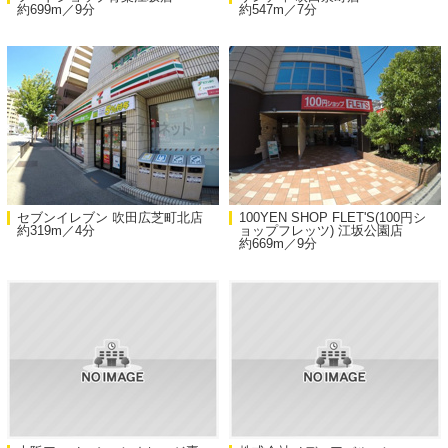
約699m／9分
約547m／7分
セブンイレブン 吹田広芝町北店
100YEN SHOP FLET'S(100円シ
約319m／4分
ョップフレッツ) 江坂公園店
約669m／9分