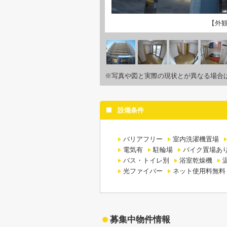
【外
※写真や図と実際の現状とが異なる場合
設備条件
バリアフリー
室内洗濯機置場
電気有
駐輪場
バイク置場あ
バス・トイレ別
浴室乾燥機
光ファイバー
ネット使用料無料
募集中物件情報