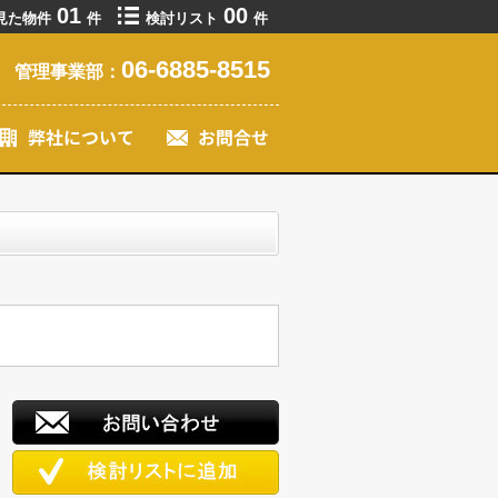
01
00
見た物件
件
検討リスト
件
06-6885-8515
管理事業部：