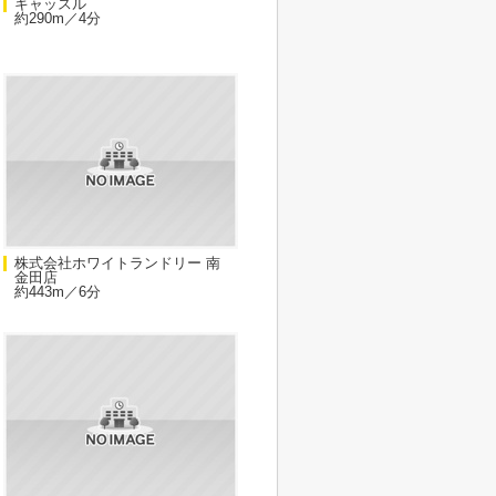
キャッスル
約290m／4分
株式会社ホワイトランドリー 南
金田店
約443m／6分