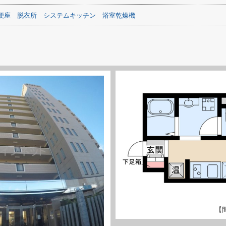
便座
脱衣所
システムキッチン
浴室乾燥機
【