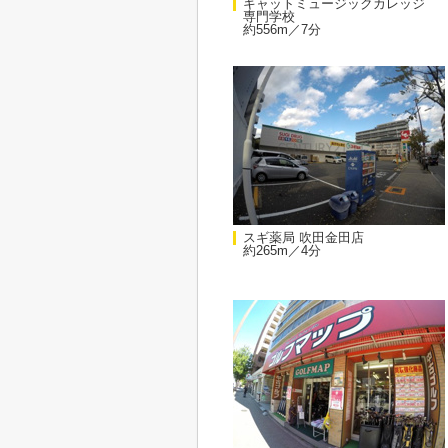
キャットミュージックカレッジ
専門学校
約556m／7分
スギ薬局 吹田金田店
約265m／4分