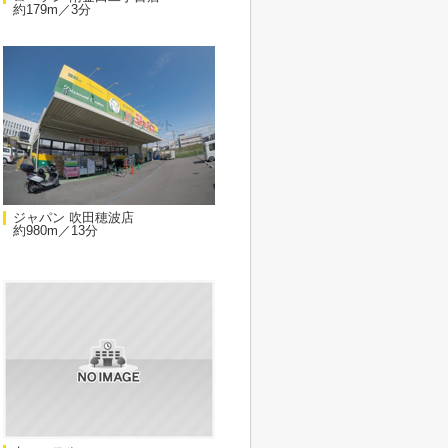
約179m／3分
ジャパン 吹田穂波店
約980m／13分