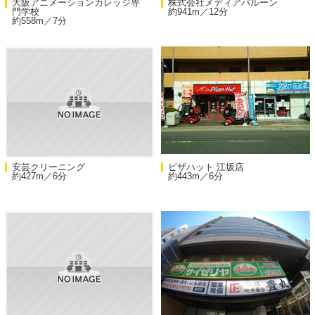
大阪アニメーションカレッジ専
株式会社メディアバルーン
門学校
約941m／12分
約558m／7分
安芸クリーニング
ピザハット 江坂店
約427m／6分
約443m／6分