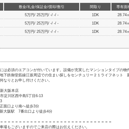
敷金/礼金/保証金/償却/敷引
間取り
専有面
5万円/ 25万円/ -/ -/ -
1DK
28.74
5万円/ 25万円/ -/ -/ -
1DK
28.74
5万円/ 25万円/ -/ -/ -
1DK
28.74
には必須のエアコンが付いています。設備が充実したマンションタイプの物
地下鉄御堂筋線江坂周辺での住まい探しをセンチュリー２１ライフネット 
何なりとお申し付けください。
1新大阪本店
大阪市淀川区西中島5丁目6-13
33
正面口より南へ徒歩3分
新大阪駅 7番出口より徒歩4分
＝＝＝＝＝＝＝＝＝＝＝＝＝＝＝＝＝＝＝＝＝＝＝＝＝＝＝＝＝＝
車場もございますのでご来店の際はお伝えください。