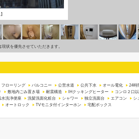
観】
は現状を優先させていただきます。
フローリング
バルコニー
公営水道
公共下水
オール電化
24
り
敷地内ごみ置き場
耐震構造
IHクッキングヒーター
コンロ２口以
温水洗浄便座
洗髪洗面化粧台
シャワー
独立洗面台
エアコン
シ
オートロック
TVモニタ付インターホン
宅配ボックス