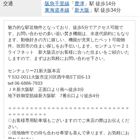
交通
阪急千里線
「
豊津
」駅 徒歩14分
東海道本線
「
新大阪
」駅 徒歩34分
魅力的な駅近物件となっており、徒歩5分でアクセス可能で
す。お問い合わせの多い追い焚き機能は、水道代節約にもなり
ます。動物好きの方に嬉しい、機能が充実したペット可能物
件。吹田市の住まい探しをお手伝いします。センチュリー２１
ライフネット 新大阪店がお客様に合った住まいをご紹介いた
しますので、まずはお気軽にお問い合わせ下さい。
センチュリー21新大阪本店
〒532-0011大阪市淀川区西中島5丁目6-13
tell 06-6886-7933
ＪＲ新大阪駅 正面口より南へ徒歩3分
地下鉄御堂筋線新大阪駅 7番出口より徒歩4分
＝＝＝＝＝＝＝＝＝＝＝＝＝＝＝＝＝＝＝＝＝＝＝＝＝＝＝＝
＝＝＝＝＝＝＝＝＝
◇お客様専用駐車場もございますのでご来店の際はお伝えくだ
さい。
◇現地物件での待ち合わせ希望も喜んで承ります。お気軽にお