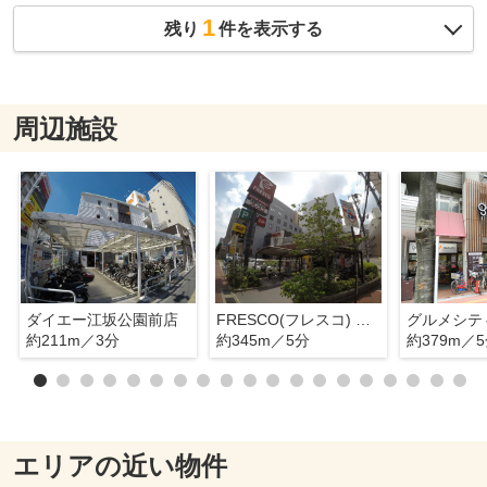
1
残り
件を表示する
周辺施設
ダイエー江坂公園前店
FRESCO(フレスコ) 江坂店
グルメシテ
約211m／3分
約345m／5分
約379m／
エリアの近い物件