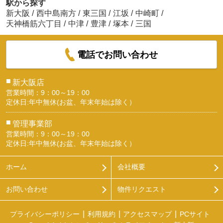
駅から探す
新大阪
/
西中島南方
/
東三国
/
江坂
/
中崎町
/
天神橋筋六丁目
/
中津
/
豊津
/
塚本
/
三国
電話でお問い合わせ
■
新大阪店
営業時間：9：00～19：00
定休日:年中無休(お盆、年末年始は除く）
■
管理事業部
営業時間：9：00～19：00
定休日:年中無休(お盆、年末年始は除く）
ホーム
会社概要
お問い合わせ
物件リクエスト
プライバシーポリシー
利用規約
アクセスマップ
PCサイト