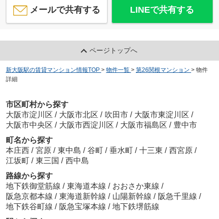
メールで共有する
LINEで共有する
ページトップへ
新大阪駅の賃貸マンション情報TOP
>
物件一覧
>
第26関根マンション
>
物件
詳細
市区町村から探す
大阪市淀川区
/
大阪市北区
/
吹田市
/
大阪市東淀川区
/
大阪市中央区
/
大阪市西淀川区
/
大阪市福島区
/
豊中市
町名から探す
本庄西
/
宮原
/
東中島
/
谷町
/
垂水町
/
十三東
/
西宮原
/
江坂町
/
東三国
/
西中島
路線から探す
地下鉄御堂筋線
/
東海道本線
/
おおさか東線
/
阪急京都本線
/
東海道新幹線
/
山陽新幹線
/
阪急千里線
/
地下鉄谷町線
/
阪急宝塚本線
/
地下鉄堺筋線