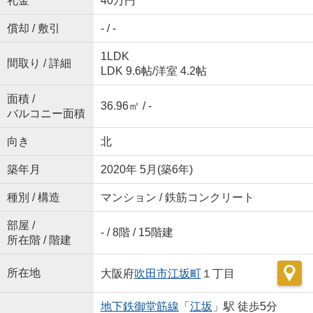
礼金
40万円
償却 / 敷引
- / -
1LDK
間取り / 詳細
LDK 9.6帖
/
洋室 4.2帖
面積 /
36.96㎡ / -
バルコニー面積
向き
北
築年月
2020年 5月(築6年)
種別 / 構造
マンション / 鉄筋コンクリート
部屋 /
- / 8階 / 15階建
所在階 / 階建
所在地
大阪府
吹田市
江坂町
１丁目
地下鉄御堂筋線
「
江坂
」駅 徒歩5分