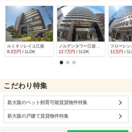
ルミネソレイユ江坂
ノルデンタワー江坂プレミアム
フローレン
8.3
万
円
/ 1LDK
12.7
万
円
/ 1LDK
11
万
円
/ 1
こだわり特集
新大阪のペット飼育可能賃貸物件特集
新大阪の戸建て賃貸物件特集