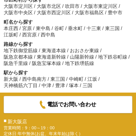
大阪市淀川区
/
大阪市北区
/
吹田市
/
大阪市東淀川区
/
大阪市中央区
/
大阪市西淀川区
/
大阪市福島区
/
豊中市
町名から探す
本庄西
/
宮原
/
東中島
/
谷町
/
垂水町
/
十三東
/
東三国
/
江坂町
/
西宮原
/
西中島
路線から探す
地下鉄御堂筋線
/
東海道本線
/
おおさか東線
/
阪急京都本線
/
東海道新幹線
/
山陽新幹線
/
地下鉄谷町線
/
阪急千里線
/
阪急宝塚本線
/
地下鉄堺筋線
駅から探す
新大阪
/
西中島南方
/
東三国
/
中崎町
/
江坂
/
天神橋筋六丁目
/
中津
/
豊津
/
塚本
/
三国
電話でお問い合わせ
■
新大阪店
営業時間：9：00～19：00
定休日:年中無休(お盆、年末年始は除く）