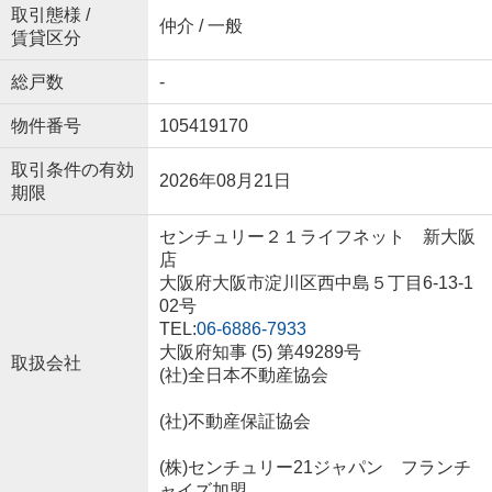
取引態様 /
仲介 / 一般
賃貸区分
総戸数
-
物件番号
105419170
取引条件の有効
2026年08月21日
期限
センチュリー２１ライフネット 新大阪
店
大阪府大阪市淀川区西中島５丁目6-13-1
02号
TEL:
06-6886-7933
大阪府知事 (5) 第49289号
取扱会社
(社)全日本不動産協会
(社)不動産保証協会
(株)センチュリー21ジャパン フランチ
ャイズ加盟