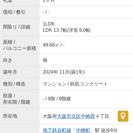
礼金
2ヶ月
償却 / 敷引
- / -
1LDK
間取り / 詳細
LDK 13.7帖
/
洋室 6.0帖
面積 /
49.68㎡ / -
バルコニー面積
向き
南
築年月
2024年 11月(築1年)
種別 / 構造
マンション / 鉄筋コンクリート
部屋 /
- / 9階 / 9階建
所在階 / 階建
所在地
大阪府
大阪市北区
中崎西
４丁目
地下鉄谷町線
「
中崎町
」駅 徒歩6分