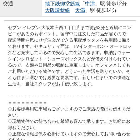
交通
地下鉄御堂筋線
「
中津
」駅 徒歩12分
大阪環状線
「
天満
」駅 徒歩14分
セブン‐イレブン 大阪本庄西１丁目店まで徒歩3分と近場にコン
ビニがあるのもポイント。留守中に注文した商品が届くので、
配送時間を気にせず注文ができる宅配ボックスを共用部に備え
ております。セキュリティ面は、TVインターホン・オートロッ
クなど充実しているので安心して生活できます。収納はウォー
クインクロゼット・シューズボックスなどが備え付けられてい
るので、衣類や日用品の収納に重宝します。オフィスとしても
ご利用いただける物件です。どういった生活を送りたいか。そ
れも住まい選びでは必要な要素です。新しい住まいでの快適な
生活を、当社スタッフがお手伝い致します。
＝＝＝＝＝＝＝＝＝＝＝＝＝＝＝＝＝＝＝＝＝＝＝＝＝＝＝＝
＝＝＝＝＝＝＝＝＝
◇お客様専用駐車場もございますのでご来店の際はお伝えくだ
さい。
◇現地物件での待ち合わせ希望も喜んで承ります。お気軽にお
尋ねください。
◇正確な情報提供を心掛けていますので安心してお問い合わせ