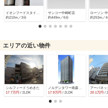
イオンフードスタイル中崎町店
サンコー中崎町店
ローソン 
約210m／3分
約449m／6分
約253m／
エリアの近い物件
シルフィードうめきた
ノルデンタワー南森町アドバンス
アーバネッ
17.7
万
円
/ 2LDK
17.9
万
円
/ 2LDK
20.1
万
円
/