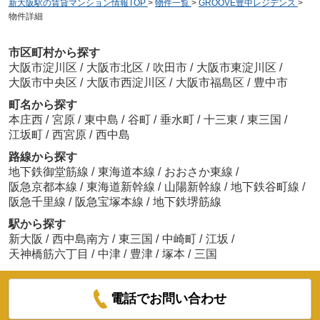
新大阪駅の賃貸マンション情報TOP
>
物件一覧
>
GROOVE豊中レジデンス
>
物件詳細
市区町村から探す
大阪市淀川区
/
大阪市北区
/
吹田市
/
大阪市東淀川区
/
大阪市中央区
/
大阪市西淀川区
/
大阪市福島区
/
豊中市
町名から探す
本庄西
/
宮原
/
東中島
/
谷町
/
垂水町
/
十三東
/
東三国
/
江坂町
/
西宮原
/
西中島
路線から探す
地下鉄御堂筋線
/
東海道本線
/
おおさか東線
/
阪急京都本線
/
東海道新幹線
/
山陽新幹線
/
地下鉄谷町線
/
阪急千里線
/
阪急宝塚本線
/
地下鉄堺筋線
駅から探す
新大阪
/
西中島南方
/
東三国
/
中崎町
/
江坂
/
天神橋筋六丁目
/
中津
/
豊津
/
塚本
/
三国
電話でお問い合わせ