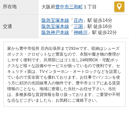
所在地
大阪府
豊中市
三和町
１丁目
阪急宝塚本線
「
庄内
」駅 徒歩14分
交通
阪急宝塚本線
「
三国
」駅 徒歩16分
阪急神戸本線
「
神崎川
」駅 徒歩22分
家から豊中市役所 庄内出張所まで292mです。収納はシューズ
ボックス・クロゼットなど豊富なので、衣類や履き物の整理が
しやすく便利です。共用部にはゴミ出し24時間OK・宅配ボッ
クスなど様々な設備やサービスが揃っているので便利です。セ
キュリティ面は、TVインターホン・オートロックなどを設置し
ているので安全面でも優れております。お仕事でパソコンを使
う方に好評の光回線導入の物件です。豊中市エリアにある賃貸
情報のことなら、地域に密着した当社へお任せ下さい。当社
は、多種多様な賃貸情報を取り扱っております。ご要望や不明
な点などございましたら、お気軽にご連絡下さい。