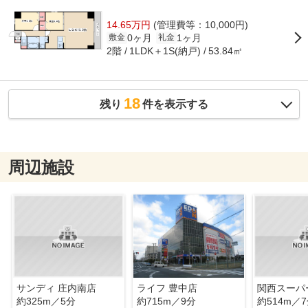
14.65万円
(管理費等：10,000円)
0ヶ月
1ヶ月
敷金
礼金
2階
1LDK＋1S(納戸)
53.84㎡
18
残り
件を表示する
周辺施設
サンディ 庄内南店
ライフ 豊中店
関西スーパ
約325m／5分
約715m／9分
約514m／