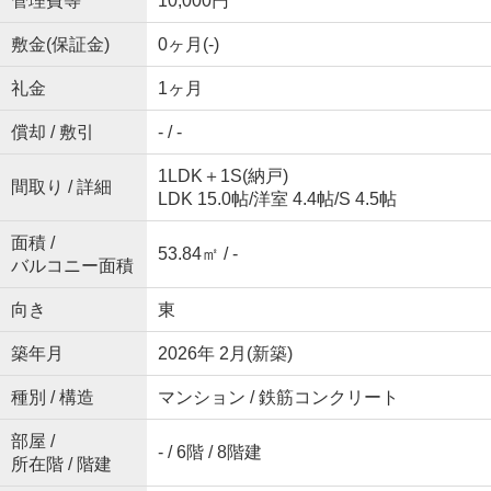
管理費等
10,000円
敷金(保証金)
0ヶ月(-)
礼金
1ヶ月
償却 / 敷引
- / -
1LDK＋1S(納戸)
間取り / 詳細
LDK 15.0帖
/
洋室 4.4帖
/
S 4.5帖
面積 /
53.84㎡ / -
バルコニー面積
向き
東
築年月
2026年 2月(新築)
種別 / 構造
マンション / 鉄筋コンクリート
部屋 /
- / 6階 / 8階建
所在階 / 階建