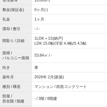
管理費等
10,000円
敷金(保証金)
0ヶ月(-)
礼金
1ヶ月
償却 / 敷引
- / -
1LDK＋1S(納戸)
間取り / 詳細
LDK 15.0帖
/
洋室 4.4帖
/
S 4.5帖
面積 /
53.84㎡ / -
バルコニー面積
向き
東
築年月
2026年 2月(新築)
種別 / 構造
マンション / 鉄筋コンクリート
部屋 /
- / 3階 / 8階建
所在階 / 階建