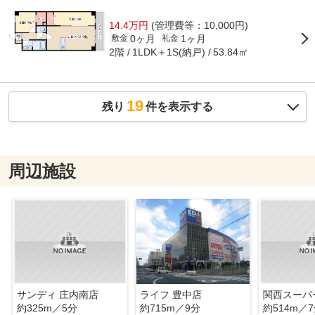
14.4万円
(管理費等：10,000円)
0ヶ月
1ヶ月
敷金
礼金
2階
1LDK＋1S(納戸)
53.84㎡
19
残り
件を表示する
周辺施設
サンディ 庄内南店
ライフ 豊中店
関西スーパ
約325m／5分
約715m／9分
約514m／