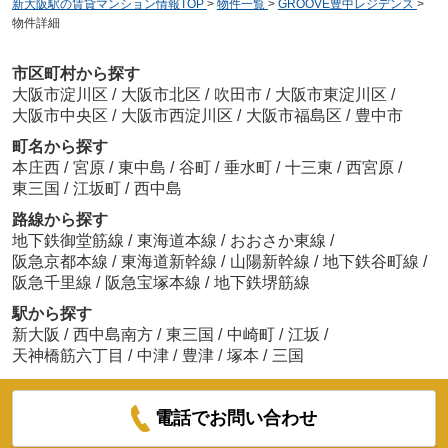
新大阪駅の賃貸マンション情報TOP
>
物件一覧
>
GROOVE豊中レジデンス
>
物件詳細
市区町村から探す
大阪市淀川区
/
大阪市北区
/
吹田市
/
大阪市東淀川区
/
大阪市中央区
/
大阪市西淀川区
/
大阪市福島区
/
豊中市
町名から探す
本庄西
/
宮原
/
東中島
/
谷町
/
垂水町
/
十三東
/
西宮原
/
東三国
/
江坂町
/
西中島
路線から探す
地下鉄御堂筋線
/
東海道本線
/
おおさか東線
/
阪急京都本線
/
東海道新幹線
/
山陽新幹線
/
地下鉄谷町線
/
阪急千里線
/
阪急宝塚本線
/
地下鉄堺筋線
駅から探す
新大阪
/
西中島南方
/
東三国
/
中崎町
/
江坂
/
天神橋筋六丁目
/
中津
/
豊津
/
塚本
/
三国
電話でお問い合わせ