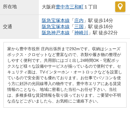
所在地
大阪府
豊中市
三和町
１丁目
阪急宝塚本線
「
庄内
」駅 徒歩14分
交通
阪急宝塚本線
「
三国
」駅 徒歩16分
阪急神戸本線
「
神崎川
」駅 徒歩22分
家から豊中市役所 庄内出張所まで292mです。収納はシューズ
ボックス・クロゼットなど豊富なので、衣類や履き物の整理が
しやすく便利です。共用部にはゴミ出し24時間OK・宅配ボッ
クスなど様々な設備やサービスが揃っているので便利です。セ
キュリティ面は、TVインターホン・オートロックなどを設置し
ているので安全面でも優れております。お仕事でパソコンを使
う方に好評の光回線導入の物件です。豊中市エリアにある賃貸
情報のことなら、地域に密着した当社へお任せ下さい。当社
は、多種多様な賃貸情報を取り扱っております。ご要望や不明
な点などございましたら、お気軽にご連絡下さい。