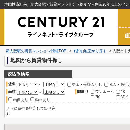
新大阪駅の賃貸マンション情報TOP
>
(賃貸)地図から探す
>
大阪市中
地図から賃貸物件探し
賃料
～
敷金・保証金なし
礼金・敷引
面積
間取り
ワンルーム
1K
～
3K
3DK
画像あり
動画あり
さらに条件を指定して絞り込
む