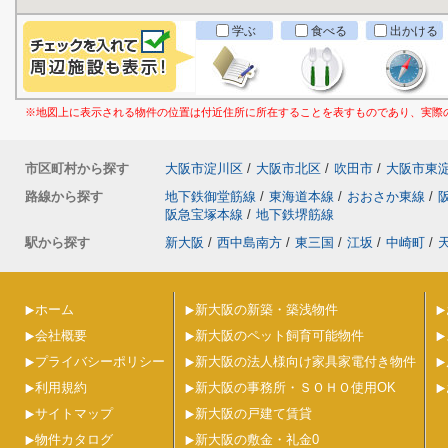
学ぶ
食べる
出かける
※地図上に表示される物件の位置は付近住所に所在することを表すものであり、実際
市区町村から探す
大阪市淀川区
/
大阪市北区
/
吹田市
/
大阪市東
路線から探す
地下鉄御堂筋線
/
東海道本線
/
おおさか東線
/
阪急宝塚本線
/
地下鉄堺筋線
駅から探す
新大阪
/
西中島南方
/
東三国
/
江坂
/
中崎町
/
ホーム
新大阪の新築・築浅物件
会社概要
新大阪のペット飼育可能物件
プライバシーポリシー
新大阪の法人様向け家具家電付き物件
利用規約
新大阪の事務所・ＳＯＨＯ使用OK
サイトマップ
新大阪の戸建て賃貸
物件カタログ
新大阪の敷金・礼金0