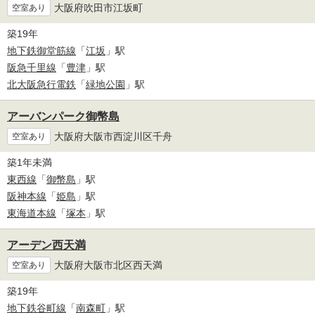
大阪府吹田市江坂町
空室あり
築19年
地下鉄御堂筋線
「
江坂
」駅
阪急千里線
「
豊津
」駅
北大阪急行電鉄
「
緑地公園
」駅
アーバンパーク御幣島
大阪府大阪市西淀川区千舟
空室あり
築1年未満
東西線
「
御幣島
」駅
阪神本線
「
姫島
」駅
東海道本線
「
塚本
」駅
アーデン西天満
大阪府大阪市北区西天満
空室あり
築19年
地下鉄谷町線
「
南森町
」駅