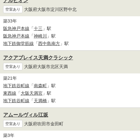
アルビオン
大阪府大阪市淀川区野中北
空室あり
築33年
阪急神戸本線
「
十三
」駅
阪急神戸本線
「
神崎川
」駅
地下鉄御堂筋線
「
西中島南方
」駅
アクアプレイス天満クラシック
大阪府大阪市北区天満
空室あり
築21年
地下鉄谷町線
「
南森町
」駅
東西線
「
大阪天満宮
」駅
地下鉄谷町線
「
天満橋
」駅
アムールヴィル江坂
大阪府吹田市金田町
空室あり
築3年