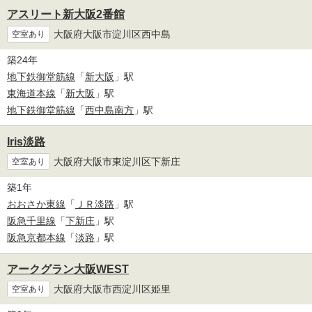
アスリート新大阪2番館
大阪府大阪市淀川区西中島
空室あり
築24年
地下鉄御堂筋線
「
新大阪
」駅
東海道本線
「
新大阪
」駅
地下鉄御堂筋線
「
西中島南方
」駅
Iris淡路
大阪府大阪市東淀川区下新庄
空室あり
築1年
おおさか東線
「
ＪＲ淡路
」駅
阪急千里線
「
下新庄
」駅
阪急京都本線
「
淡路
」駅
アークグラン大阪WEST
大阪府大阪市西淀川区姫里
空室あり