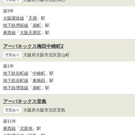
築3年
大阪環状線
「
天満
」駅
地下鉄堺筋線
「
扇町
」駅
東西線
「
大阪天満宮
」駅
アーバネックス梅田中崎町2
大阪府大阪市北区堂山町
空室あり
築1年
地下鉄谷町線
「
中崎町
」駅
地下鉄谷町線
「
東梅田
」駅
地下鉄堺筋線
「
扇町
」駅
アーバネックス堂島
大阪府大阪市北区堂島
空室あり
築11年
東西線
「
北新地
」駅