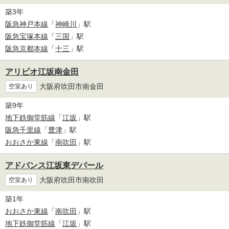
築3年
阪急神戸本線
「
神崎川
」駅
阪急宝塚本線
「
三国
」駅
阪急京都本線
「
十三
」駅
アリビオ江坂南金田
大阪府吹田市南金田
空室あり
築9年
地下鉄御堂筋線
「
江坂
」駅
阪急千里線
「
豊津
」駅
おおさか東線
「
南吹田
」駅
アドバンス江坂東デパール
大阪府吹田市南吹田
空室あり
築1年
おおさか東線
「
南吹田
」駅
地下鉄御堂筋線
「
江坂
」駅