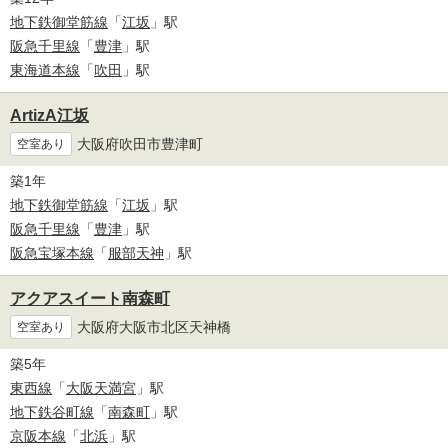
地下鉄御堂筋線
「
江坂
」駅
阪急千里線
「
豊津
」駅
東海道本線
「
吹田
」駅
ArtizA江坂
大阪府吹田市豊津町
空室あり
築1年
地下鉄御堂筋線
「
江坂
」駅
阪急千里線
「
豊津
」駅
阪急宝塚本線
「
服部天神
」駅
アクアスイート南森町
大阪府大阪市北区天神橋
空室あり
築5年
東西線
「
大阪天満宮
」駅
地下鉄谷町線
「
南森町
」駅
京阪本線
「
北浜
」駅