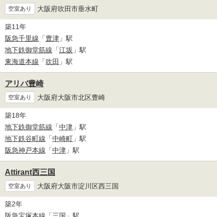
大阪府吹田市垂水町
空室あり
築11年
阪急千里線
「
豊津
」駅
地下鉄御堂筋線
「
江坂
」駅
東海道本線
「
吹田
」駅
アリバ豊崎
大阪府大阪市北区豊崎
空室あり
築18年
地下鉄御堂筋線
「
中津
」駅
地下鉄谷町線
「
中崎町
」駅
阪急神戸本線
「
中津
」駅
Attirant西三国
大阪府大阪市淀川区西三国
空室あり
築2年
阪急宝塚本線
「
三国
」駅