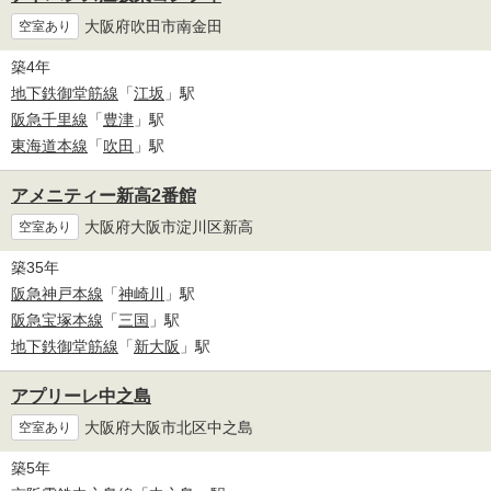
大阪府吹田市南金田
空室あり
築4年
地下鉄御堂筋線
「
江坂
」駅
阪急千里線
「
豊津
」駅
東海道本線
「
吹田
」駅
アメニティー新高2番館
大阪府大阪市淀川区新高
空室あり
築35年
阪急神戸本線
「
神崎川
」駅
阪急宝塚本線
「
三国
」駅
地下鉄御堂筋線
「
新大阪
」駅
アプリーレ中之島
大阪府大阪市北区中之島
空室あり
築5年