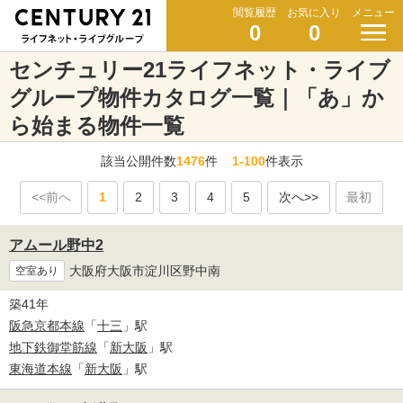
閲覧履歴
お気に入り
メニュー
0
0
センチュリー21ライフネット・ライブ
グループ物件カタログ一覧｜「あ」か
ら始まる物件一覧
該当公開件数
1476
件
1-100
件表示
<<前へ
1
2
3
4
5
次へ>>
最初
アムール野中2
大阪府大阪市淀川区野中南
空室あり
築41年
阪急京都本線
「
十三
」駅
地下鉄御堂筋線
「
新大阪
」駅
東海道本線
「
新大阪
」駅