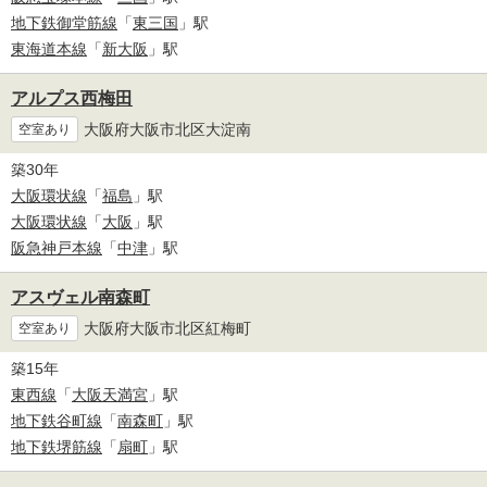
地下鉄御堂筋線
「
東三国
」駅
東海道本線
「
新大阪
」駅
アルプス西梅田
大阪府大阪市北区大淀南
空室あり
築30年
大阪環状線
「
福島
」駅
大阪環状線
「
大阪
」駅
阪急神戸本線
「
中津
」駅
アスヴェル南森町
大阪府大阪市北区紅梅町
空室あり
築15年
東西線
「
大阪天満宮
」駅
地下鉄谷町線
「
南森町
」駅
地下鉄堺筋線
「
扇町
」駅