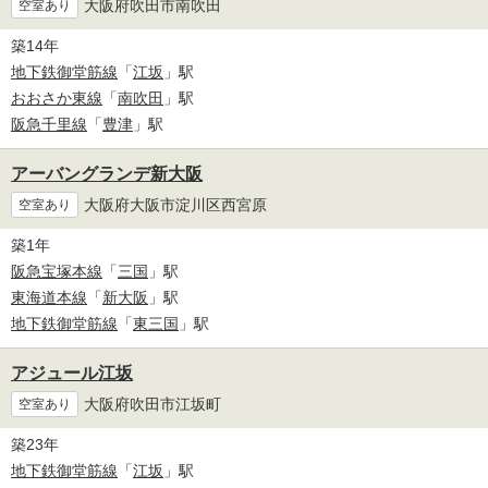
大阪府吹田市南吹田
空室あり
築14年
地下鉄御堂筋線
「
江坂
」駅
おおさか東線
「
南吹田
」駅
阪急千里線
「
豊津
」駅
アーバングランデ新大阪
大阪府大阪市淀川区西宮原
空室あり
築1年
阪急宝塚本線
「
三国
」駅
東海道本線
「
新大阪
」駅
地下鉄御堂筋線
「
東三国
」駅
アジュール江坂
大阪府吹田市江坂町
空室あり
築23年
地下鉄御堂筋線
「
江坂
」駅