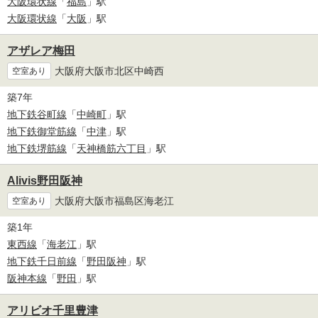
大阪環状線
「
福島
」駅
大阪環状線
「
大阪
」駅
アザレア梅田
大阪府大阪市北区中崎西
空室あり
築7年
地下鉄谷町線
「
中崎町
」駅
地下鉄御堂筋線
「
中津
」駅
地下鉄堺筋線
「
天神橋筋六丁目
」駅
Alivis野田阪神
大阪府大阪市福島区海老江
空室あり
築1年
東西線
「
海老江
」駅
地下鉄千日前線
「
野田阪神
」駅
阪神本線
「
野田
」駅
アリビオ千里豊津