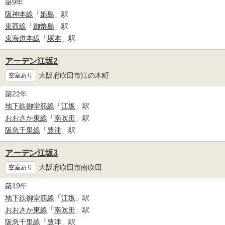
築9年
阪神本線
「
姫島
」駅
東西線
「
御幣島
」駅
東海道本線
「
塚本
」駅
アーデン江坂2
大阪府吹田市江の木町
空室あり
築22年
地下鉄御堂筋線
「
江坂
」駅
おおさか東線
「
南吹田
」駅
阪急千里線
「
豊津
」駅
アーデン江坂3
大阪府吹田市南吹田
空室あり
築19年
地下鉄御堂筋線
「
江坂
」駅
おおさか東線
「
南吹田
」駅
阪急千里線
「
豊津
」駅