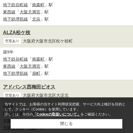
地下鉄谷町線
「
南森町
」駅
東西線
「
大阪天満宮
」駅
地下鉄堺筋線
「
北浜
」駅
ALZA松ケ枝
大阪府大阪市北区松ケ枝町
空室あり
築9年
地下鉄谷町線
「
南森町
」駅
東西線
「
大阪天満宮
」駅
地下鉄堺筋線
「
扇町
」駅
アドバンス西梅田ビオス
大阪府大阪市北区大淀北
空室あり
当サイトでは、お客様の当サイト利用状況把握、サービス向上検討を目的と
築4年
して、クッキー（Cookie）を使用しています。
阪急神戸本線
「
中津
」駅
詳しくは、当社の
「Cookieの取扱いについて」
をご確認ください。
大阪環状線
「
福島
」駅
閉じる
大阪環状線
「
大阪
」駅