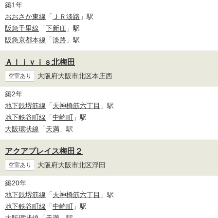
築1年
おおさか東線
「
ＪＲ淡路
」駅
阪急千里線
「
下新庄
」駅
阪急京都本線
「
淡路
」駅
Ａｌｉｖｉｓ北梅田
大阪府大阪市北区本庄西
空室あり
築2年
地下鉄堺筋線
「
天神橋筋六丁目
」駅
地下鉄谷町線
「
中崎町
」駅
大阪環状線
「
天満
」駅
アクアプレイス梅田２
大阪府大阪市北区浮田
空室あり
築20年
地下鉄堺筋線
「
天神橋筋六丁目
」駅
地下鉄谷町線
「
中崎町
」駅