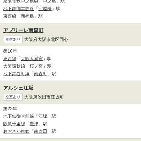
京阪電鉄中之島線
「
中之島
」駅
地下鉄御堂筋線
「
淀屋橋
」駅
東西線
「
新福島
」駅
アプリーレ南森町
大阪府大阪市北区同心
空室あり
築10年
東西線
「
大阪天満宮
」駅
大阪環状線
「
桜ノ宮
」駅
地下鉄谷町線
「
南森町
」駅
アルシェ江坂
大阪府吹田市江坂町
空室あり
築22年
地下鉄御堂筋線
「
江坂
」駅
阪急千里線
「
豊津
」駅
おおさか東線
「
南吹田
」駅