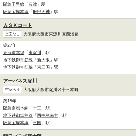
阪急千里線
「
豊津
」駅
阪急宝塚本線
「
服部天神
」駅
ＡＳＫコート
大阪府大阪市東淀川区西淡路
空室なし
築27年
東海道本線
「
東淀川
」駅
地下鉄御堂筋線
「
新大阪
」駅
地下鉄御堂筋線
「
東三国
」駅
アーバネス淀川
大阪府大阪市淀川区十三本町
空室あり
築18年
阪急京都本線
「
十三
」駅
地下鉄御堂筋線
「
西中島南方
」駅
阪急宝塚本線
「
三国
」駅