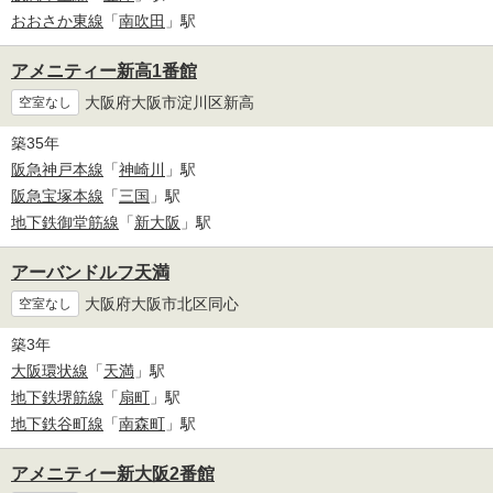
おおさか東線
「
南吹田
」駅
アメニティー新高1番館
大阪府大阪市淀川区新高
空室なし
築35年
阪急神戸本線
「
神崎川
」駅
阪急宝塚本線
「
三国
」駅
地下鉄御堂筋線
「
新大阪
」駅
アーバンドルフ天満
大阪府大阪市北区同心
空室なし
築3年
大阪環状線
「
天満
」駅
地下鉄堺筋線
「
扇町
」駅
地下鉄谷町線
「
南森町
」駅
アメニティー新大阪2番館