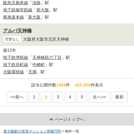
阪急京都本線
「
淡路
」駅
地下鉄御堂筋線
「
新大阪
」駅
東海道本線
「
新大阪
」駅
アルバ天神橋
大阪府大阪市北区天神橋
空室なし
築12年
地下鉄堺筋線
「
天神橋筋六丁目
」駅
地下鉄谷町線
「
中崎町
」駅
大阪環状線
「
天満
」駅
該当公開件数
1469
件
101-200
件表示
<<前へ
1
2
3
4
5
次へ>>
最初
ページトップへ
新大阪駅の賃貸マンション情報TOP
>
物件一覧