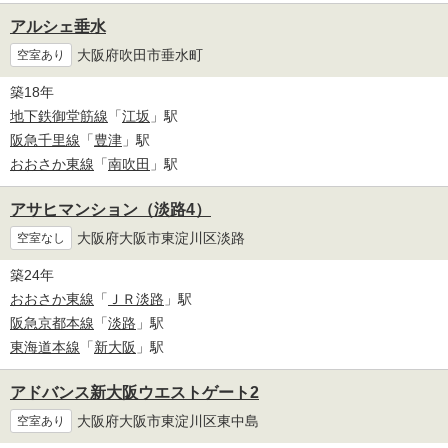
アルシェ垂水
大阪府吹田市垂水町
空室あり
築18年
地下鉄御堂筋線
「
江坂
」駅
阪急千里線
「
豊津
」駅
おおさか東線
「
南吹田
」駅
アサヒマンション（淡路4）
大阪府大阪市東淀川区淡路
空室なし
築24年
おおさか東線
「
ＪＲ淡路
」駅
阪急京都本線
「
淡路
」駅
東海道本線
「
新大阪
」駅
アドバンス新大阪ウエストゲート2
大阪府大阪市東淀川区東中島
空室あり