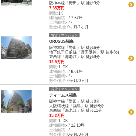
阪神本線「野田」駅 徒歩9分
7.35万円
間取:
1K
建物面積:
- / 7.57坪
土地面積:
- / -
敷金/礼金:
0ヶ月/1ヶ月
賃貸｜マンション
ORUSUS福島
阪神本線「野田」駅 徒歩6分
地下鉄千日前線「野田阪神」駅 徒歩8分
東西線「海老江」駅 徒歩9分
12.5万円
間取:
1LDK
建物面積:
- / 9.61坪
土地面積:
- / -
敷金/礼金:
0ヶ月/0ヶ月
賃貸｜マンション
ディームス福島
阪神本線「野田」駅 徒歩8分
大阪環状線「福島」駅 徒歩8分
東西線「海老江」駅 徒歩11分
15.2万円
間取:
1LDK
建物面積:
- / 12.10坪
土地面積:
- / -
敷金/礼金:
0ヶ月/0ヶ月