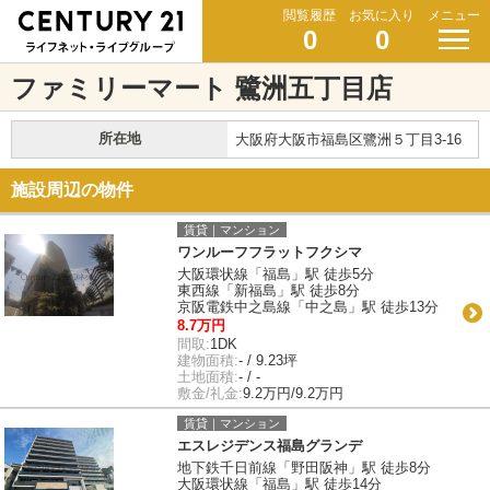
閲覧履歴
お気に入り
メニュー
0
0
ファミリーマート 鷺洲五丁目店
所在地
大阪府大阪市福島区鷺洲５丁目3-16
施設周辺の物件
賃貸｜マンション
ワンルーフフラットフクシマ
大阪環状線「福島」駅 徒歩5分
東西線「新福島」駅 徒歩8分
京阪電鉄中之島線「中之島」駅 徒歩13分
8.7万円
間取:
1DK
建物面積:
- / 9.23坪
土地面積:
- / -
敷金/礼金:
9.2万円/9.2万円
賃貸｜マンション
エスレジデンス福島グランデ
地下鉄千日前線「野田阪神」駅 徒歩8分
大阪環状線「福島」駅 徒歩14分