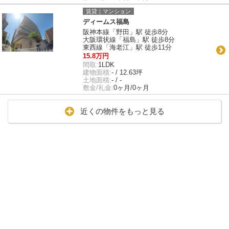
賃貸｜マンション
ディームス福島
阪神本線「野田」駅 徒歩8分
大阪環状線「福島」駅 徒歩8分
東西線「海老江」駅 徒歩11分
15.8万円
間取:
1LDK
建物面積:
- / 12.63坪
土地面積:
- / -
敷金/礼金:
0ヶ月/0ヶ月
近くの物件をもっと見る