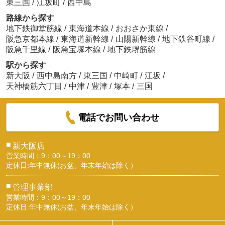
東三国
/
江坂町
/
西中島
路線から探す
地下鉄御堂筋線
/
東海道本線
/
おおさか東線
/
阪急京都本線
/
東海道新幹線
/
山陽新幹線
/
地下鉄谷町線
/
阪急千里線
/
阪急宝塚本線
/
地下鉄堺筋線
駅から探す
新大阪
/
西中島南方
/
東三国
/
中崎町
/
江坂
/
天神橋筋六丁目
/
中津
/
豊津
/
塚本
/
三国
電話でお問い合わせ
■
新大阪店
営業時間：9：00～19：00
定休日:年中無休(お盆、年末年始は除く）
■
管理事業部
営業時間：9：00～19：00
定休日:年中無休(お盆、年末年始は除く）