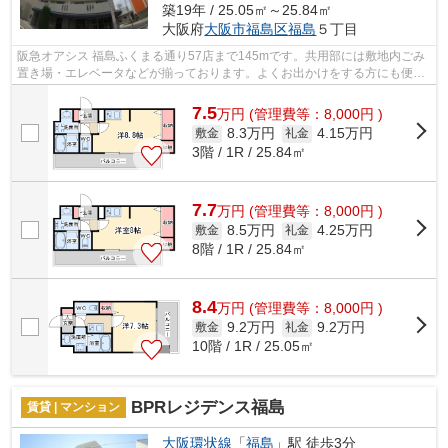
築19年 / 25.05㎡～25.84㎡
大阪府
大阪市福島区
福島
５丁目
阪急オアシス 福島ふくまる通り57店まで145mです。共用部には敷地内ごみ
置き場・エレベータなどが揃っております。よくお出かけをする方にも便利
な、2駅利用可能なマンションです。外...
7.5
万
円
(管理費等：8,000円 )
8.3万円
4.15万円
敷金
礼金
3階 / 1R / 25.84㎡
7.7
万
円
(管理費等：8,000円 )
8.5万円
4.25万円
敷金
礼金
8階 / 1R / 25.84㎡
8.4
万
円
(管理費等：8,000円 )
9.2万円
9.2万円
敷金
礼金
10階 / 1R / 25.05㎡
BPRレジデンス福島
賃貸 | マンション
大阪環状線
「
福島
」駅 徒歩3分