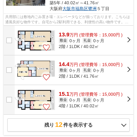
築5年 / 40.02㎡～41.76㎡
大阪府
大阪市福島区
鷺洲
５丁目
共用部には敷地内ごみ置き場・エレベータなどが揃っております。こちらは
通風良好な物件です。自宅から2駅利用できる、利便性の高い物件です。造
りとデザインに関して、自信をもって情...
13.9
万
円
(管理費等：15,000円 )
0ヶ月
0ヶ月
敷金
礼金
2階 / 1LDK / 40.02㎡
14.4
万
円
(管理費等：15,000円 )
0ヶ月
0ヶ月
敷金
礼金
2階 / 1LDK / 41.76㎡
15.1
万
円
(管理費等：15,000円 )
0ヶ月
0ヶ月
敷金
礼金
4階 / 1LDK / 40.02㎡
12
残り
件を表示する