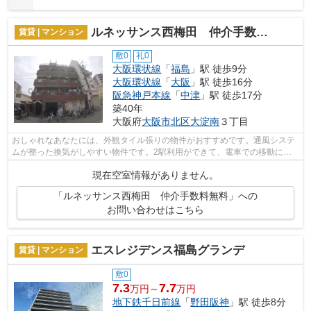
ルネッサンス西梅田 仲介手数料無料
賃貸 | マンション
敷0
礼0
大阪環状線
「
福島
」駅 徒歩9分
大阪環状線
「
大阪
」駅 徒歩16分
阪急神戸本線
「
中津
」駅 徒歩17分
築40年
大阪府
大阪市北区
大淀南
３丁目
おしゃれなあなたには、外観タイル張りの物件がおすすめです。通風システ
ムが整った換気がしやすい物件です。2駅利用ができて、電車での移動に役
立つ物件です。こちらの物件はマンショ...
現在空室情報がありません。
「ルネッサンス西梅田 仲介手数料無料」への
お問い合わせはこちら
エスレジデンス福島グランデ
賃貸 | マンション
敷0
7.3
7.7
万円～
万円
地下鉄千日前線
「
野田阪神
」駅 徒歩8分