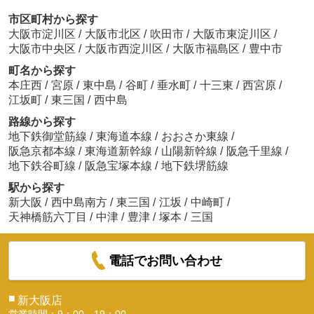
市区町村から探す
大阪市淀川区
/
大阪市北区
/
吹田市
/
大阪市東淀川区
/
大阪市中央区
/
大阪市西淀川区
/
大阪市福島区
/
豊中市
町名から探す
本庄西
/
宮原
/
東中島
/
谷町
/
垂水町
/
十三東
/
西宮原
/
江坂町
/
東三国
/
西中島
路線から探す
地下鉄御堂筋線
/
東海道本線
/
おおさか東線
/
阪急京都本線
/
東海道新幹線
/
山陽新幹線
/
阪急千里線
/
地下鉄谷町線
/
阪急宝塚本線
/
地下鉄堺筋線
駅から探す
新大阪
/
西中島南方
/
東三国
/
江坂
/
中崎町
/
天神橋筋六丁目
/
中津
/
豊津
/
塚本
/
三国
電話でお問い合わせ
■
新大阪店