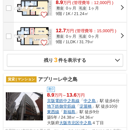
8.9
万
円
(管理費等：12,000円 )
0ヶ月
1ヶ月
敷金
礼金
9階 / 1K / 21.24㎡
12.7
万
円
(管理費等：15,000円 )
0ヶ月
0ヶ月
敷金
礼金
9階 / 1LDK / 31.79㎡
3
残り
件を表示する
アプリーレ中之島
賃貸 | マンション
敷0
8.9
13.6
万円～
万円
京阪電鉄中之島線
「
中之島
」駅 徒歩6分
地下鉄御堂筋線
「
淀屋橋
」駅 徒歩10分
東西線
「
新福島
」駅 徒歩9分
築5年 / 24.38㎡～34.36㎡
大阪府
大阪市北区
中之島
４丁目