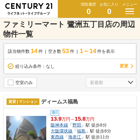
閲覧履歴
お気に入り
メニュー
0
0
ファミリーマート 鷺洲五丁目店の周辺
物件一覧
14
53
1～14
該当物件数
件
空き数
件
件を表示
変更
絞り込み条件：
なし
空室のみ
ディームス福島
賃貸 | マンション
敷0
13.9
15.8
万円～
万円
阪神本線
「
野田
」駅 徒歩8分
大阪環状線
「
福島
」駅 徒歩8分
東西線
「
海老江
」駅 徒歩11分