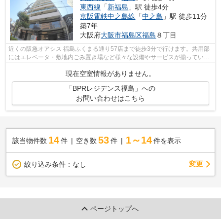
東西線
「
新福島
」駅 徒歩4分
京阪電鉄中之島線
「
中之島
」駅 徒歩11分
築7年
大阪府
大阪市福島区
福島
８丁目
近くの阪急オアシス 福島ふくまる通り57店まで徒歩3分で行けます。共用部
にはエレベータ・敷地内ごみ置き場など様々な設備やサービスが揃っている
ので便利です。外観タイル張りは、マ...
現在空室情報がありません。
「BPRレジデンス福島」への
お問い合わせはこちら
14
53
1～14
該当物件数
件
空き数
件
件を表示
変更
絞り込み条件：
なし
ページトップへ