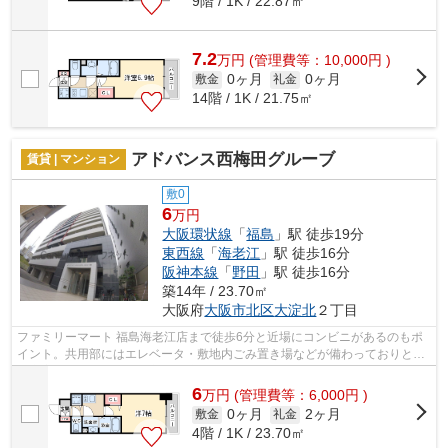
9階 / 1K / 22.87㎡
7.2
万
円
(管理費等：10,000円 )
0ヶ月
0ヶ月
敷金
礼金
14階 / 1K / 21.75㎡
アドバンス西梅田グルーブ
賃貸 | マンション
敷0
6
万円
大阪環状線
「
福島
」駅 徒歩19分
東西線
「
海老江
」駅 徒歩16分
阪神本線
「
野田
」駅 徒歩16分
築14年 / 23.70㎡
大阪府
大阪市北区
大淀北
２丁目
ファミリーマート 福島海老江店まで徒歩6分と近場にコンビニがあるのもポ
イント。共用部にはエレベータ・敷地内ごみ置き場などが備わっておりとて
も充実しています。通風良好の涼しく...
6
万
円
(管理費等：6,000円 )
0ヶ月
2ヶ月
敷金
礼金
4階 / 1K / 23.70㎡