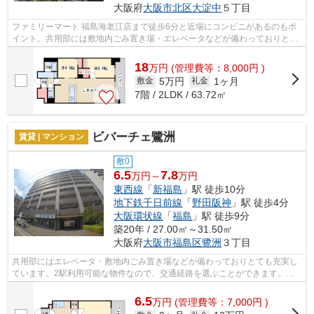
大阪府
大阪市北区
大淀中
５丁目
ファミリーマート 福島海老江店まで徒歩6分と近場にコンビニがあるのもポ
イント。共用部には敷地内ごみ置き場・エレベータなどが備わっておりとて
も充実しています。行く先に応じて経...
18
万
円
(管理費等：8,000円 )
5万円
1ヶ月
敷金
礼金
7階 / 2LDK / 63.72㎡
ビバーチェ鷺洲
賃貸 | マンション
敷0
6.5
7.8
万円～
万円
東西線
「
新福島
」駅 徒歩10分
地下鉄千日前線
「
野田阪神
」駅 徒歩4分
大阪環状線
「
福島
」駅 徒歩9分
築20年 / 27.00㎡～31.50㎡
大阪府
大阪市福島区
鷺洲
３丁目
共用部にはエレベータ・敷地内ごみ置き場などが備わっておりとても充実し
ています。2駅利用可能な物件なので、交通経路を選ぶことができます。こ
ちらはマンションタイプになります。当...
6.5
万
円
(管理費等：7,000円 )