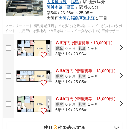
大阪環状線
「
福島
」駅 徒歩14分
阪神本線
「
野田
」駅 徒歩9分
築5年 / 23.96㎡～25.05㎡
大阪府
大阪市福島区
海老江
１丁目
ファミリーマート 福島海老江店まで徒歩1分と近場にコンビニがあるのもポ
イント。共用部には敷地内ごみ置き場・エレベータなど様々な設備やサービ
スが揃っているので便利です。防犯対...
7.3
万
円
(管理費等：13,000円 )
0ヶ月
1ヶ月
敷金
礼金
3階 / 1K / 23.96㎡
7.35
万
円
(管理費等：13,000円 )
0ヶ月
1ヶ月
敷金
礼金
3階 / 1K / 25.05㎡
7.45
万
円
(管理費等：13,000円 )
0ヶ月
1ヶ月
敷金
礼金
6階 / 1K / 23.96㎡
3
残り
件を表示する