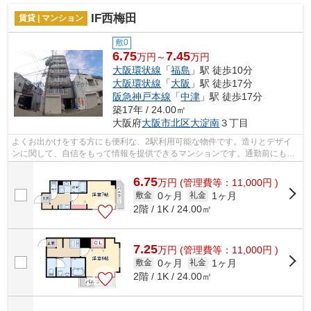
IF西梅田
賃貸 | マンション
敷0
6.75
7.45
万円～
万円
大阪環状線
「
福島
」駅 徒歩10分
大阪環状線
「
大阪
」駅 徒歩17分
阪急神戸本線
「
中津
」駅 徒歩17分
築17年 / 24.00㎡
大阪府
大阪市北区
大淀南
３丁目
よくお出かけをする方にも便利な、2駅利用可能な物件です。造りとデザイ
ンに関して、自信をもって情報を提供できるマンションです。通勤前にも簡
単にごみを捨てることができる敷地内ご...
6.75
万
円
(管理費等：11,000円 )
0ヶ月
1ヶ月
敷金
礼金
2階 / 1K / 24.00㎡
7.25
万
円
(管理費等：11,000円 )
0ヶ月
1ヶ月
敷金
礼金
2階 / 1K / 24.00㎡