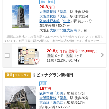
敷0
新築
20.8
万円
大阪環状線
「
福島
」駅 徒歩12分
大阪環状線
「
大阪
」駅 徒歩21分
阪急神戸本線
「
中津
」駅 徒歩22分
築1年未満 / 50.74㎡
大阪府
大阪市北区
大淀南
３丁目
共用部には敷地内ごみ置き場・エレベータなどが備わっておりとても充実し
ています。利用可能な駅が2駅あり、利便性の高い物件です。造りとデザイ
ンに関して、自信をもって情報を提供で...
20.8
万
円
(管理費等：15,000円 )
0ヶ月
1ヶ月
敷金
礼金
11階 / 2LDK / 50.74㎡
リビエナグラン新梅田
賃貸 | マンション
新築
18
万円
阪神本線
「
野田
」駅 徒歩17分
大阪環状線
「
福島
」駅 徒歩20分
東西線
「
海老江
」駅 徒歩17分
築1年未満 / 63.72㎡