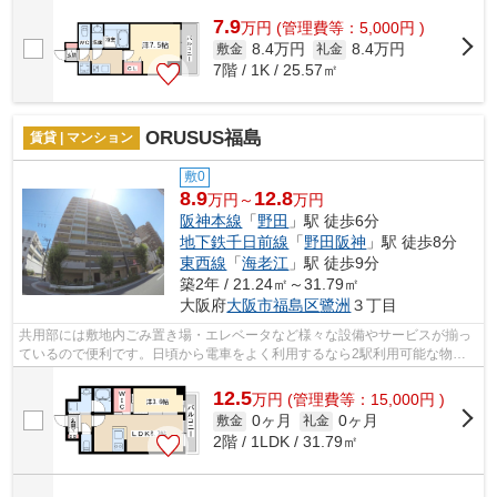
7.9
万
円
(管理費等：5,000円 )
8.4万円
8.4万円
敷金
礼金
7階 / 1K / 25.57㎡
ORUSUS福島
賃貸 | マンション
敷0
8.9
12.8
万円～
万円
阪神本線
「
野田
」駅 徒歩6分
地下鉄千日前線
「
野田阪神
」駅 徒歩8分
東西線
「
海老江
」駅 徒歩9分
築2年 / 21.24㎡～31.79㎡
大阪府
大阪市福島区
鷺洲
３丁目
共用部には敷地内ごみ置き場・エレベータなど様々な設備やサービスが揃っ
ているので便利です。日頃から電車をよく利用するなら2駅利用可能な物件
はいかがでしょうか。通風良好な物件は...
12.5
万
円
(管理費等：15,000円 )
0ヶ月
0ヶ月
敷金
礼金
2階 / 1LDK / 31.79㎡