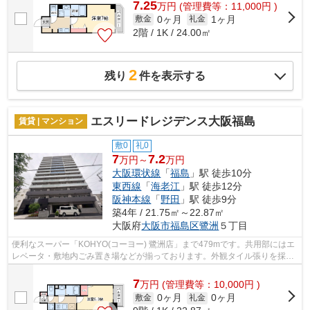
7.25
万
円
(管理費等：11,000円 )
0ヶ月
1ヶ月
敷金
礼金
2階 / 1K / 24.00㎡
2
残り
件を表示する
エスリードレジデンス大阪福島
賃貸 | マンション
敷0
礼0
7
7.2
万円～
万円
大阪環状線
「
福島
」駅 徒歩10分
東西線
「
海老江
」駅 徒歩12分
阪神本線
「
野田
」駅 徒歩9分
築4年 / 21.75㎡～22.87㎡
大阪府
大阪市福島区
鷺洲
５丁目
便利なスーパー「KOHYO(コーヨー) 鷺洲店」まで479mです。共用部にはエ
レベータ・敷地内ごみ置き場などが揃っております。外観タイル張りを採用
し、素敵な見た目を演出します。移動範...
7
万
円
(管理費等：10,000円 )
0ヶ月
0ヶ月
敷金
礼金