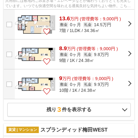
共用部には敷地内ごみ置き場・エレベータなどが備わっておりとても充実し
ています。いつでも快適空間を味わえる通風良好な気持ちよい物件。こちら
の物件はマンションです。周辺に駅が...
13.6
万
円
(管理費等：9,000円 )
0ヶ月
14.5万円
敷金
礼金
7階 / 1LDK / 34.36㎡
8.9
万
円
(管理費等：9,000円 )
0ヶ月
9.8万円
敷金
礼金
9階 / 1K / 24.38㎡
9
万
円
(管理費等：9,000円 )
0ヶ月
9.9万円
敷金
礼金
10階 / 1K / 24.38㎡
3
残り
件を表示する
スプランディッド梅田WEST
賃貸 | マンション