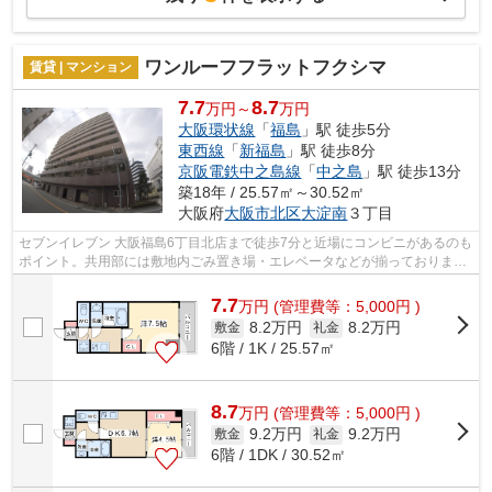
ワンルーフフラットフクシマ
賃貸 | マンション
7.7
8.7
万円～
万円
大阪環状線
「
福島
」駅 徒歩5分
東西線
「
新福島
」駅 徒歩8分
京阪電鉄中之島線
「
中之島
」駅 徒歩13分
築18年 / 25.57㎡～30.52㎡
大阪府
大阪市北区
大淀南
３丁目
セブンイレブン 大阪福島6丁目北店まで徒歩7分と近場にコンビニがあるのも
ポイント。共用部には敷地内ごみ置き場・エレベータなどが揃っておりま
す。風通しが良い物件です。こちらの物...
7.7
万
円
(管理費等：5,000円 )
8.2万円
8.2万円
敷金
礼金
6階 / 1K / 25.57㎡
8.7
万
円
(管理費等：5,000円 )
9.2万円
9.2万円
敷金
礼金
6階 / 1DK / 30.52㎡