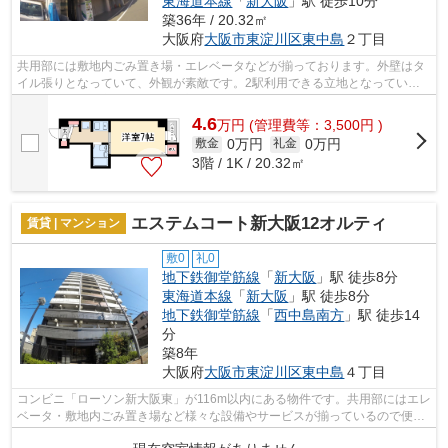
東海道本線
「
新大阪
」駅 徒歩10分
築36年 / 20.32㎡
大阪府
大阪市東淀川区
東中島
２丁目
共用部には敷地内ごみ置き場・エレベータなどが揃っております。外壁はタ
イル張りとなっていて、外観が素敵です。2駅利用できる立地となってい
て、アクセスが良いです。防犯対策もバッ...
4.6
万
円
(管理費等：3,500円 )
0万円
0万円
敷金
礼金
3階 / 1K / 20.32㎡
エステムコート新大阪12オルティ
賃貸 | マンション
敷0
礼0
地下鉄御堂筋線
「
新大阪
」駅 徒歩8分
東海道本線
「
新大阪
」駅 徒歩8分
地下鉄御堂筋線
「
西中島南方
」駅 徒歩14
分
築8年
大阪府
大阪市東淀川区
東中島
４丁目
コンビニ「ローソン新大阪東」が116m以内にある物件です。共用部にはエレ
ベータ・敷地内ごみ置き場など様々な設備やサービスが揃っているので便利
です。通風良好な条件は健康面でも大...