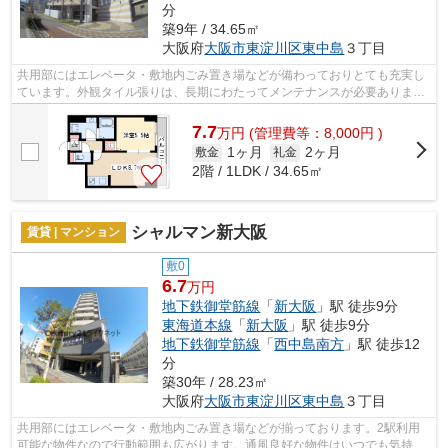
分
築9年 / 34.65㎡
大阪府
大阪市東淀川区
東中島
３丁目
共用部にはエレベータ・敷地内ごみ置き場などが備わっておりとても充実し
ています。外観タイル張りは、長期にわたってメンテナンスが必要ありませ
ん。2駅利用できる場所にあるので利便...
7.7
万
円
(管理費等：8,000円 )
1ヶ月
2ヶ月
敷金
礼金
2階 / 1LDK / 34.65㎡
シャルマン新大阪
賃貸 | マンション
敷0
6.7
万円
地下鉄御堂筋線
「
新大阪
」駅 徒歩9分
東海道本線
「
新大阪
」駅 徒歩9分
地下鉄御堂筋線
「
西中島南方
」駅 徒歩12
分
築30年 / 28.23㎡
大阪府
大阪市東淀川区
東中島
３丁目
共用部にはエレベータ・敷地内ごみ置き場などが揃っております。2駅利用
可能な物件なので行動範囲も広がります。通風良好な物件はいつでも気持ち