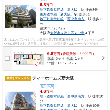
6.8
万円
地下鉄御堂筋線
「
新大阪
」駅 徒歩8分
東海道本線
「
新大阪
」駅 徒歩8分
地下鉄御堂筋線
「
西中島南方
」駅 徒歩11
分
築10年 / 25.42㎡
大阪府
大阪市東淀川区
東中島
４丁目
近くにはセブンイレブン大阪東中島1丁目店(徒歩3分)がありちょっとした買
い物に便利です。共用部には敷地内ごみ置き場・エレベータなどが揃ってお
り、とても充実しています。物件の近...
6.8
万
円
(管理費等：8,000円 )
0ヶ月
1ヶ月
敷金
礼金
12階 / 1K / 25.42㎡
ティーホームズ新大阪
賃貸 | マンション
敷0
礼0
4.6
万円
地下鉄御堂筋線
「
西中島南方
」駅 徒歩10
分
地下鉄御堂筋線
「
新大阪
」駅 徒歩10分