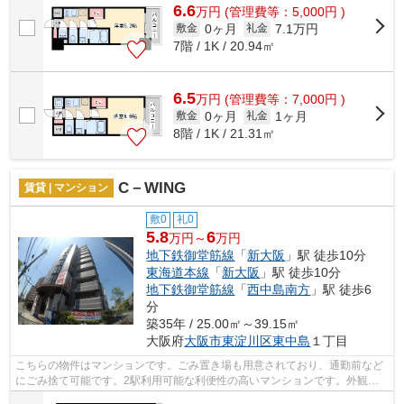
6.6
万
円
(管理費等：5,000円 )
0ヶ月
7.1万円
敷金
礼金
7階 / 1K / 20.94㎡
6.5
万
円
(管理費等：7,000円 )
0ヶ月
1ヶ月
敷金
礼金
8階 / 1K / 21.31㎡
C－WING
賃貸 | マンション
敷0
礼0
5.8
6
万円～
万円
地下鉄御堂筋線
「
新大阪
」駅 徒歩10分
東海道本線
「
新大阪
」駅 徒歩10分
地下鉄御堂筋線
「
西中島南方
」駅 徒歩6
分
築35年 / 25.00㎡～39.15㎡
大阪府
大阪市東淀川区
東中島
１丁目
こちらの物件はマンションです。ごみ置き場も用意されており、通勤前など
にごみ捨て可能です。2駅利用可能な利便性の高いマンションです。外観タ
イル張りなので、強度や耐久性に優れま...