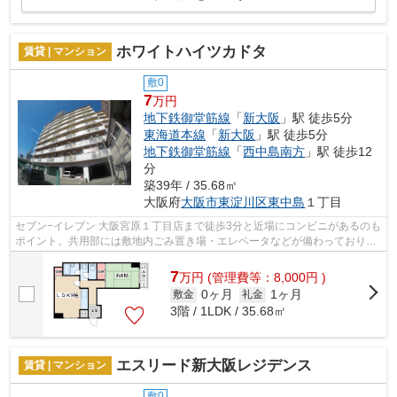
ホワイトハイツカドタ
賃貸 | マンション
敷0
7
万円
地下鉄御堂筋線
「
新大阪
」駅 徒歩5分
東海道本線
「
新大阪
」駅 徒歩5分
地下鉄御堂筋線
「
西中島南方
」駅 徒歩12
分
築39年 / 35.68㎡
大阪府
大阪市東淀川区
東中島
１丁目
セブン−イレブン 大阪宮原１丁目店まで徒歩3分と近場にコンビニがあるのも
ポイント。共用部には敷地内ごみ置き場・エレベータなどが備わっておりと
ても充実しています。移動範囲が広が...
7
万
円
(管理費等：8,000円 )
0ヶ月
1ヶ月
敷金
礼金
3階 / 1LDK / 35.68㎡
エスリード新大阪レジデンス
賃貸 | マンション
敷0