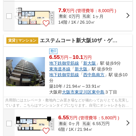
7.9
万
円
(管理費等：8,000円 )
0万円
1ヶ月
敷金
礼金
14階 / 1K / 26.10㎡
エステムコート新大阪10ザ・ゲート
賃貸 | マンション
敷0
6.55
10.1
万円～
万円
地下鉄御堂筋線
「
新大阪
」駅 徒歩9分
東海道本線
「
新大阪
」駅 徒歩9分
地下鉄御堂筋線
「
西中島南方
」駅 徒歩10
分
築10年 / 21.94㎡～33.91㎡
大阪府
大阪市東淀川区
東中島
３丁目
共用部にはエレベータ・敷地内ごみ置き場などが備わっておりとても充実し
ています。こちらはマンションタイプになります。自宅にオシャレさをお求
めなら、外観タイル張り物件をご検討...
6.55
万
円
(管理費等：5,800円 )
0ヶ月
6.55万円
敷金
礼金
6階 / 1K / 21.94㎡