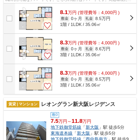
だわる方にご紹介したいのが大阪市東淀...
8.1
万
円
(管理費等：4,000円 )
0ヶ月
8.5万円
敷金
礼金
1階 / 1LDK / 35.06㎡
8.3
万
円
(管理費等：4,000円 )
0ヶ月
8.6万円
敷金
礼金
3階 / 1LDK / 35.06㎡
8.3
万
円
(管理費等：4,000円 )
0ヶ月
8.5万円
敷金
礼金
3階 / 1LDK / 35.06㎡
レオングラン新大阪レジデンス
賃貸 | マンション
敷0
7.5
11.8
万円～
万円
地下鉄御堂筋線
「
新大阪
」駅 徒歩5分
東海道本線
「
新大阪
」駅 徒歩5分
地下鉄御堂筋線
「
西中島南方
」駅 徒歩9