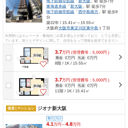
地下鉄御堂筋線
「
新大阪
」駅 徒歩7分
東海道本線
「
新大阪
」駅 徒歩7分
地下鉄御堂筋線
「
西中島南方
」駅 徒歩8
分
築32年 / 15.41㎡～15.55㎡
大阪府
大阪市東淀川区
東中島
１丁目
共用部にはエレベータ・敷地内ごみ置き場などが揃っており、とても充実し
ています。造りとデザインに関して、自信をもって情報を提供できるマンシ
ョンです。通風システムが整った換気...
3.7
万
円
(管理費等：5,000円 )
0万円
0万円
敷金
礼金
8階 / 1K / 15.55㎡
3.7
万
円
(管理費等：5,000円 )
0万円
0万円
敷金
礼金
11階 / 1K / 15.41㎡
ジオナ新大阪
賃貸 | マンション
敷0
礼0
4.1
4.8
万円～
万円