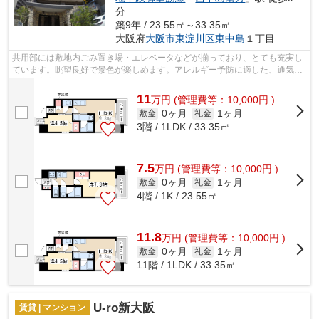
分
築9年 / 23.55㎡～33.35㎡
大阪府
大阪市東淀川区
東中島
１丁目
共用部には敷地内ごみ置き場・エレベータなどが揃っており、とても充実し
ています。眺望良好で景色が楽しめます。アレルギー予防に適した、通気性
の良い安心のマンションです。健康な...
11
万
円
(管理費等：10,000円 )
0ヶ月
1ヶ月
敷金
礼金
3階 / 1LDK / 33.35㎡
7.5
万
円
(管理費等：10,000円 )
0ヶ月
1ヶ月
敷金
礼金
4階 / 1K / 23.55㎡
11.8
万
円
(管理費等：10,000円 )
0ヶ月
1ヶ月
敷金
礼金
11階 / 1LDK / 33.35㎡
U-ro新大阪
賃貸 | マンション