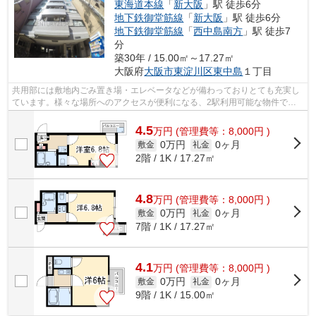
東海道本線
「
新大阪
」駅 徒歩6分
地下鉄御堂筋線
「
新大阪
」駅 徒歩6分
地下鉄御堂筋線
「
西中島南方
」駅 徒歩7
分
築30年 / 15.00㎡～17.27㎡
大阪府
大阪市東淀川区
東中島
１丁目
共用部には敷地内ごみ置き場・エレベータなどが備わっておりとても充実し
ています。様々な場所へのアクセスが便利になる、2駅利用可能な物件で
す。通風良好で常に新鮮な空気を送り込む...
4.5
万
円
(管理費等：8,000円 )
0万円
0ヶ月
敷金
礼金
2階 / 1K / 17.27㎡
4.8
万
円
(管理費等：8,000円 )
0万円
0ヶ月
敷金
礼金
7階 / 1K / 17.27㎡
4.1
万
円
(管理費等：8,000円 )
0万円
0ヶ月
敷金
礼金
9階 / 1K / 15.00㎡