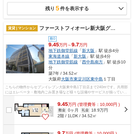
5
残り
件を表示する
ファーストフィオーレ新大阪グランデ
賃貸 | マンション
敷0
9.45
9.7
万円～
万円
地下鉄御堂筋線
「
新大阪
」駅 徒歩4分
東海道本線
「
新大阪
」駅 徒歩4分
地下鉄御堂筋線
「
西中島南方
」駅 徒歩10
分
築7年 / 34.52㎡
大阪府
大阪市東淀川区
東中島
１丁目
こちらの物件からセブンイレブン大阪東中島1丁目店まで240mです。共用部
にはエレベータ・敷地内ごみ置き場など様々な設備やサービスが揃っている
ので便利です。騒音にあまり影響されな...
9.45
万
円
(管理費等：10,000円 )
0ヶ月
18.9万円
敷金
礼金
2階 / 1LDK / 34.52㎡
9.7
万
円
(管理費等：10,000円 )