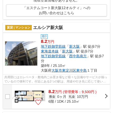
現在空室情報がありません。
「エステムコート新大阪12オルティ」への
お問い合わせはこちら
エルシア新大阪
賃貸 | マンション
敷0
8.2
万円
地下鉄御堂筋線
「
新大阪
」駅 徒歩7分
東海道本線
「
新大阪
」駅 徒歩7分
地下鉄御堂筋線
「
西中島南方
」駅 徒歩7
分
築8年 / 25.10㎡
大阪府
大阪市東淀川区
東中島
１丁目
共用部にはエレベータ・敷地内ごみ置き場など様々な設備やサービスが揃っ
ているので便利です。付近にある2つの駅は、用途や行き先に応じて使い分
けることができます。防犯対策もバッチ...
8.2
万
円
(管理費等：9,500円 )
0ヶ月
10万円
敷金
礼金
6階 / 1DK / 25.10㎡