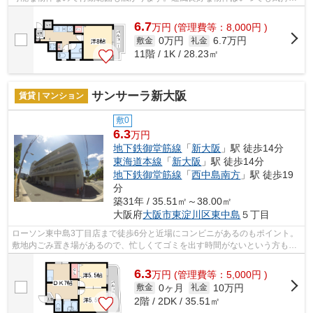
の良い空間です。外観タイル張りの物件...
6.7
万
円
(管理費等：8,000円 )
0万円
6.7万円
敷金
礼金
11階 / 1K / 28.23㎡
サンサーラ新大阪
賃貸 | マンション
敷0
6.3
万円
地下鉄御堂筋線
「
新大阪
」駅 徒歩14分
東海道本線
「
新大阪
」駅 徒歩14分
地下鉄御堂筋線
「
西中島南方
」駅 徒歩19
分
築31年 / 35.51㎡～38.00㎡
大阪府
大阪市東淀川区
東中島
５丁目
ローソン東中島3丁目店まで徒歩6分と近場にコンビニがあるのもポイント。
敷地内ごみ置き場があるので、忙しくてゴミを出す時間がないという方も安
心です。通風良好で陽の当たる気持ち...
6.3
万
円
(管理費等：5,000円 )
0ヶ月
10万円
敷金
礼金
2階 / 2DK / 35.51㎡