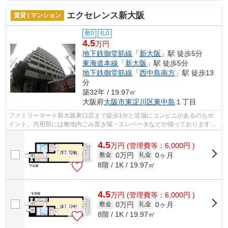
エクセレンス新大阪
賃貸 | マンション
敷0
礼0
4.5
万円
地下鉄御堂筋線
「
新大阪
」駅 徒歩5分
東海道本線
「
新大阪
」駅 徒歩5分
地下鉄御堂筋線
「
西中島南方
」駅 徒歩13
分
築32年 / 19.97㎡
大阪府
大阪市東淀川区
東中島
１丁目
ファミリーマート新大阪東口店まで徒歩1分と近場にコンビニがあるのもポ
イント。共用部には敷地内ごみ置き場・エレベータなどが揃っております。
通風良好で常に新鮮な空気を送り込むマ...
4.5
万
円
(管理費等：6,000円 )
0万円
0ヶ月
敷金
礼金
8階 / 1K / 19.97㎡
4.5
万
円
(管理費等：6,000円 )
0万円
0ヶ月
敷金
礼金
8階 / 1K / 19.97㎡