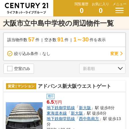
閲覧履歴
お気に入り
メニュー
0
0
大阪市立中島中学校の周辺物件一覧
57
91
1～30
該当物件数
件
空き数
件
件を表示
変更
絞り込み条件：
なし
空室のみ
アドバンス新大阪ウエストゲート
賃貸 | マンション
敷0
6.5
万円
地下鉄御堂筋線
「
新大阪
」駅 徒歩8分
東海道本線
「
新大阪
」駅 徒歩8分
地下鉄御堂筋線
「
西中島南方
」駅 徒歩13
分