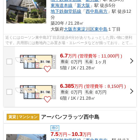
東海道本線
「
新大阪
」駅 徒歩5分
地下鉄御堂筋線
「
西中島南方
」駅 徒歩12
分
築20年 / 21.28㎡
大阪府
大阪市東淀川区
東中島
１丁目
近くにはローソン東中島3丁目店(徒歩4分)がありちょっとした買い物に便利
です。共用部には敷地内ごみ置き場・エレベータなどが揃っており、とても
充実しています。風通しのよさが魅力...
6.7
万
円
(管理費等：11,000円 )
0万円
1ヶ月
敷金
礼金
5階 / 1K / 21.28㎡
6.385
万
円
(管理費等：8,150円 )
0万円
8万円
敷金
礼金
6階 / 1K / 21.28㎡
アーバンフラッツ西中島
賃貸 | マンション
敷0
7.5
10.3
万円～
万円