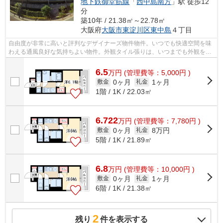
地下鉄御堂筋線
「
西中島南方
」駅 徒歩12
分
築10年 / 21.38㎡～22.78㎡
大阪府
大阪市東淀川区
東中島
４丁目
自由度が非常に高いと評判なデザイナーズ物件物件。いつでも快適空間を味
わえる通風良好な気持ちよい物件。外観タイル張りは、いつまでも外観をき
れいに保ちます。電車での移動がより...
6.5
万
円
(管理費等：5,000円 )
0ヶ月
1ヶ月
敷金
礼金
1階 / 1K / 22.03㎡
6.722
万
円
(管理費等：7,780円 )
0ヶ月
8万円
敷金
礼金
5階 / 1K / 21.89㎡
6.8
万
円
(管理費等：10,000円 )
0ヶ月
1ヶ月
敷金
礼金
6階 / 1K / 21.38㎡
2
残り
件を表示する