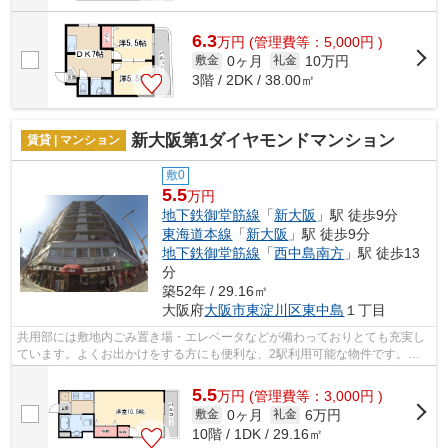
6.3
万
円
(管理費等：5,000円 )
0ヶ月
10万円
敷金
礼金
3階 / 2DK / 38.00㎡
新大阪第1ダイヤモンドマンション
賃貸 | マンション
敷0
5.5
万円
地下鉄御堂筋線
「
新大阪
」駅 徒歩9分
東海道本線
「
新大阪
」駅 徒歩9分
地下鉄御堂筋線
「
西中島南方
」駅 徒歩13
分
築52年 / 29.16㎡
大阪府
大阪市東淀川区
東中島
１丁目
共用部には敷地内ごみ置き場・エレベータなどが備わっておりとても充実し
ています。よくお出かけをする方にも便利な、2駅利用可能な物件です。造
りとデザインに関して、自信をもって情...
5.5
万
円
(管理費等：3,000円 )
0ヶ月
6万円
敷金
礼金
10階 / 1DK / 29.16㎡