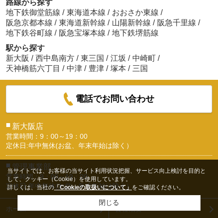
路線から探す
地下鉄御堂筋線
/
東海道本線
/
おおさか東線
/
阪急京都本線
/
東海道新幹線
/
山陽新幹線
/
阪急千里線
/
地下鉄谷町線
/
阪急宝塚本線
/
地下鉄堺筋線
駅から探す
新大阪
/
西中島南方
/
東三国
/
江坂
/
中崎町
/
天神橋筋六丁目
/
中津
/
豊津
/
塚本
/
三国
電話でお問い合わせ
■
新大阪店
営業時間：9：00～19：00
定休日:年中無休(お盆、年末年始は除く）
■
管理事業部
当サイトでは、お客様の当サイト利用状況把握、サービス向上検討を目的と
営業時間：9：00～19：00
して、クッキー（Cookie）を使用しています。
定休日:年中無休(お盆、年末年始は除く）
詳しくは、当社の
「Cookieの取扱いについて」
をご確認ください。
閉じる
ホーム
会社概要