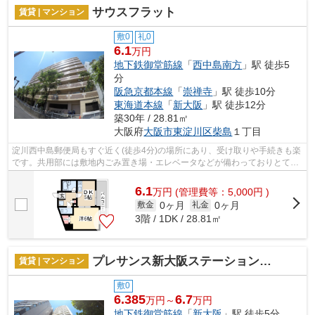
サウスフラット
賃貸 | マンション
敷0
礼0
6.1
万円
地下鉄御堂筋線
「
西中島南方
」駅 徒歩5
分
阪急京都本線
「
崇禅寺
」駅 徒歩10分
東海道本線
「
新大阪
」駅 徒歩12分
築30年 / 28.81㎡
大阪府
大阪市東淀川区
柴島
１丁目
淀川西中島郵便局もすぐ近く(徒歩4分)の場所にあり、受け取りや手続きも楽
です。共用部には敷地内ごみ置き場・エレベータなどが備わっておりとても
充実しています。室内に新鮮な空気を...
6.1
万
円
(管理費等：5,000円 )
0ヶ月
0ヶ月
敷金
礼金
3階 / 1DK / 28.81㎡
プレサンス新大阪ステーションフロント
賃貸 | マンション
敷0
6.385
6.7
万円～
万円
地下鉄御堂筋線
「
新大阪
」駅 徒歩5分