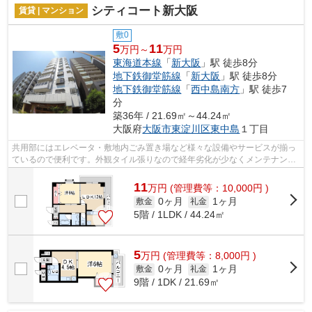
シティコート新大阪
賃貸 | マンション
敷0
5
11
万円～
万円
東海道本線
「
新大阪
」駅 徒歩8分
地下鉄御堂筋線
「
新大阪
」駅 徒歩8分
地下鉄御堂筋線
「
西中島南方
」駅 徒歩7
分
築36年 / 21.69㎡～44.24㎡
大阪府
大阪市東淀川区
東中島
１丁目
共用部にはエレベータ・敷地内ごみ置き場など様々な設備やサービスが揃っ
ているので便利です。外観タイル張りなので経年劣化が少なくメンテナンス
がラクな物件です。通風システムが整...
11
万
円
(管理費等：10,000円 )
0ヶ月
1ヶ月
敷金
礼金
5階 / 1LDK / 44.24㎡
5
万
円
(管理費等：8,000円 )
0ヶ月
1ヶ月
敷金
礼金
9階 / 1DK / 21.69㎡