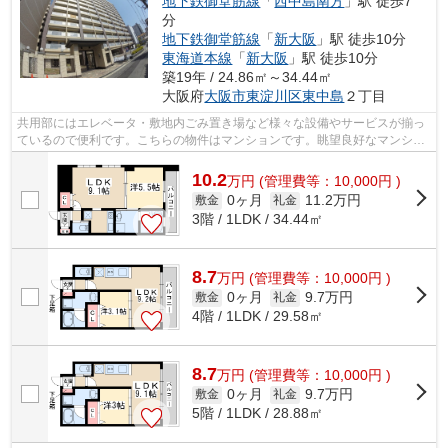
地下鉄御堂筋線
「
西中島南方
」駅 徒歩7
分
地下鉄御堂筋線
「
新大阪
」駅 徒歩10分
東海道本線
「
新大阪
」駅 徒歩10分
築19年 / 24.86㎡～34.44㎡
大阪府
大阪市東淀川区
東中島
２丁目
共用部にはエレベータ・敷地内ごみ置き場など様々な設備やサービスが揃っ
ているので便利です。こちらの物件はマンションです。眺望良好なマンショ
ンで魅力的です。通風システムが整っ...
10.2
万
円
(管理費等：10,000円 )
0ヶ月
11.2万円
敷金
礼金
3階 / 1LDK / 34.44㎡
8.7
万
円
(管理費等：10,000円 )
0ヶ月
9.7万円
敷金
礼金
4階 / 1LDK / 29.58㎡
8.7
万
円
(管理費等：10,000円 )
0ヶ月
9.7万円
敷金
礼金
5階 / 1LDK / 28.88㎡