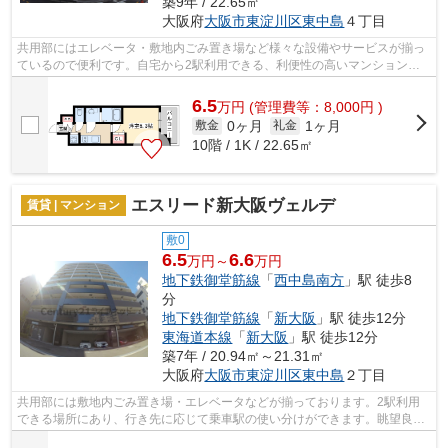
築9年 / 22.65㎡
大阪府
大阪市東淀川区
東中島
４丁目
共用部にはエレベータ・敷地内ごみ置き場など様々な設備やサービスが揃っ
ているので便利です。自宅から2駅利用できる、利便性の高いマンションで
す。外壁はタイル張りとなっていて、印...
6.5
万
円
(管理費等：8,000円 )
0ヶ月
1ヶ月
敷金
礼金
10階 / 1K / 22.65㎡
エスリード新大阪ヴェルデ
賃貸 | マンション
敷0
6.5
6.6
万円～
万円
地下鉄御堂筋線
「
西中島南方
」駅 徒歩8
分
地下鉄御堂筋線
「
新大阪
」駅 徒歩12分
東海道本線
「
新大阪
」駅 徒歩12分
築7年 / 20.94㎡～21.31㎡
大阪府
大阪市東淀川区
東中島
２丁目
共用部には敷地内ごみ置き場・エレベータなどが揃っております。2駅利用
できる場所にあり、行き先に応じて乗車駅の使い分けができます。眺望良好
なマンションで魅力的です。こちらの物...