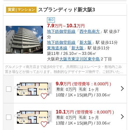
スプランディッド新大阪3
賃貸 | マンション
敷0
7.9
10.1
万円～
万円
地下鉄御堂筋線
「
西中島南方
」駅 徒歩7
分
地下鉄御堂筋線
「
新大阪
」駅 徒歩11分
東海道本線
「
新大阪
」駅 徒歩11分
築11年 / 26.10㎡～33.06㎡
大阪府
大阪市東淀川区
東中島
２丁目
グルメシティ南方店まで徒歩6分です。共用部にはエレベータ・敷地内ごみ
置き場などが揃っております。独創的なデザイナーズ物件で、ご好評いただ
いています。造りとデザインに関して、...
9.9
万
円
(管理費等：8,000円 )
0万円
1ヶ月
敷金
礼金
10階 / 1K＋1S(納戸) / 33.06㎡
10.1
万
円
(管理費等：8,000円 )
0万円
1ヶ月
敷金
礼金
13階 / 1K＋1S(納戸) / 33.06㎡