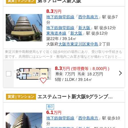
第５アローズ新大阪
賃貸 | マンション
8.3
万円
地下鉄御堂筋線
「
西中島南方
」駅 徒歩7
分
地下鉄御堂筋線
「
新大阪
」駅 徒歩12分
東海道本線
「
新大阪
」駅 徒歩12分
築22年 / 39.14㎡
大阪府
大阪市東淀川区
東中島
２丁目
東淀川東中島郵便局もすぐ近く(徒歩4分)の場所にあり、受け取りや手続きも
楽です。共用部にはエレベータ・敷地内ごみ置き場などが備わっておりとて
も充実しています。遠くの風景を見つ...
8.3
万
円
(管理費等：8,000円 )
7万円
18.2万円
敷金
礼金
5階 / 1LDK / 39.14㎡
エステムコート新大阪9グランブライト
賃貸 | マンション
敷0
6.1
万円
地下鉄御堂筋線
「
西中島南方
」駅 徒歩10
分