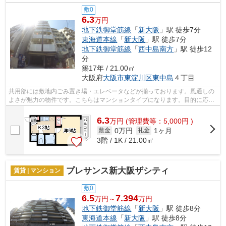
敷0
6.3
万円
地下鉄御堂筋線
「
新大阪
」駅 徒歩7分
東海道本線
「
新大阪
」駅 徒歩7分
地下鉄御堂筋線
「
西中島南方
」駅 徒歩12
分
築17年 / 21.00㎡
大阪府
大阪市東淀川区
東中島
４丁目
共用部には敷地内ごみ置き場・エレベータなどが揃っております。風通しの
よさが魅力の物件です。こちらはマンションタイプになります。目的に応じ
て駅を選べることが、2駅利用できるこ...
6.3
万
円
(管理費等：5,000円 )
0万円
1ヶ月
敷金
礼金
3階 / 1K / 21.00㎡
プレサンス新大阪ザシティ
賃貸 | マンション
敷0
6.5
7.394
万円～
万円
地下鉄御堂筋線
「
新大阪
」駅 徒歩8分
東海道本線
「
新大阪
」駅 徒歩8分