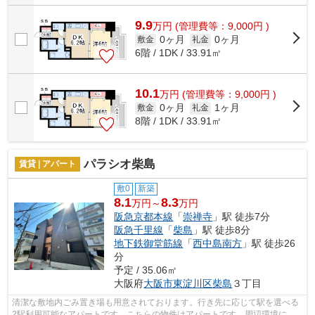
9.9
万
円
(管理費等：9,000円 )
0ヶ月
0ヶ月
敷金
礼金
6階 / 1DK / 33.91㎡
10.1
万
円
(管理費等：9,000円 )
0ヶ月
1ヶ月
敷金
礼金
8階 / 1DK / 33.91㎡
パラシオ柴島
賃貸 | アパート
敷0
新築
8.1
8.3
万円～
万円
阪急京都本線
「
崇禅寺
」駅 徒歩7分
阪急千里線
「
柴島
」駅 徒歩8分
地下鉄御堂筋線
「
西中島南方
」駅 徒歩26
分
予定 / 35.06㎡
大阪府
大阪市東淀川区
柴島
３丁目
清潔な敷地内ごみ置き場も用意されております。行き先に応じて駅を選べる
2駅利用可能なアパートです。こちらの物件はアパートです。周辺環境にこ