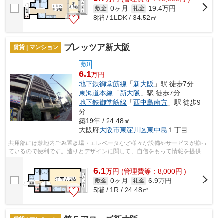
0ヶ月
19.4万円
敷金
礼金
8階 / 1LDK / 34.52㎡
プレッツア新大阪
賃貸 | マンション
敷0
6.1
万円
地下鉄御堂筋線
「
新大阪
」駅 徒歩7分
東海道本線
「
新大阪
」駅 徒歩7分
地下鉄御堂筋線
「
西中島南方
」駅 徒歩9
分
築19年 / 24.48㎡
大阪府
大阪市東淀川区
東中島
１丁目
共用部には敷地内ごみ置き場・エレベータなど様々な設備やサービスが揃っ
ているので便利です。造りとデザインに関して、自信をもって情報を提供で
きるマンションです。いつでも快適空...
6.1
万
円
(管理費等：8,000円 )
0ヶ月
6.9万円
敷金
礼金
5階 / 1R / 24.48㎡