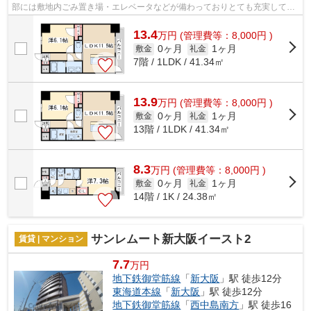
部には敷地内ごみ置き場・エレベータなどが備わっておりとても充実してい
ます。2駅利用できるので電車をよく使...
13.4
万
円
(管理費等：8,000円 )
0ヶ月
1ヶ月
敷金
礼金
7階 / 1LDK / 41.34㎡
13.9
万
円
(管理費等：8,000円 )
0ヶ月
1ヶ月
敷金
礼金
13階 / 1LDK / 41.34㎡
8.3
万
円
(管理費等：8,000円 )
0ヶ月
1ヶ月
敷金
礼金
14階 / 1K / 24.38㎡
サンレムート新大阪イースト2
賃貸 | マンション
7.7
万円
地下鉄御堂筋線
「
新大阪
」駅 徒歩12分
東海道本線
「
新大阪
」駅 徒歩12分
地下鉄御堂筋線
「
西中島南方
」駅 徒歩16