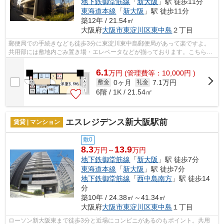
地下鉄御堂筋線
「
新大阪
」駅 徒歩11分
東海道本線
「
新大阪
」駅 徒歩11分
築12年 / 21.54㎡
大阪府
大阪市東淀川区
東中島
２丁目
郵便局での手続きなども徒歩3分に東淀川東中島郵便局があって楽ですよ。
共用部には敷地内ごみ置き場・エレベータなどが揃っております。こちらの
物件はマンションです。こだわり条件、...
6.1
万
円
(管理費等：10,000円 )
0ヶ月
7.1万円
敷金
礼金
6階 / 1K / 21.54㎡
エスレジデンス新大阪駅前
賃貸 | マンション
敷0
8.3
13.9
万円～
万円
地下鉄御堂筋線
「
新大阪
」駅 徒歩7分
東海道本線
「
新大阪
」駅 徒歩7分
地下鉄御堂筋線
「
西中島南方
」駅 徒歩14
分
築10年 / 24.38㎡～41.34㎡
大阪府
大阪市東淀川区
東中島
１丁目
ローソン新大阪東まで徒歩3分と近場にコンビニがあるのもポイント。共用