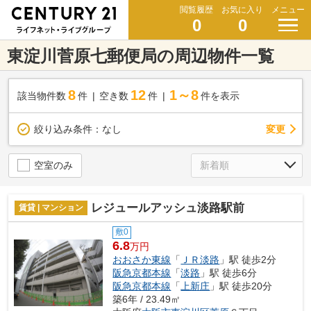
閲覧履歴
お気に入り
メニュー
0
0
東淀川菅原七郵便局の周辺物件一覧
8
12
1～8
該当物件数
件
空き数
件
件を表示
変更
絞り込み条件：
なし
空室のみ
レジュールアッシュ淡路駅前
賃貸 | マンション
敷0
6.8
万円
おおさか東線
「
ＪＲ淡路
」駅 徒歩2分
阪急京都本線
「
淡路
」駅 徒歩6分
阪急京都本線
「
上新庄
」駅 徒歩20分
築6年 / 23.49㎡