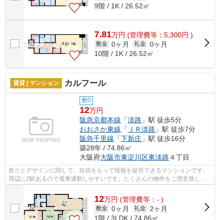
9階 / 1K / 26.52㎡
7.81
万
円
(管理費等：5,300円 )
0ヶ月
0ヶ月
敷金
礼金
10階 / 1K / 26.52㎡
カルフール
賃貸 | マンション
敷0
12
万円
阪急京都本線
「
淡路
」駅 徒歩5分
おおさか東線
「
ＪＲ淡路
」駅 徒歩7分
阪急千里線
「
下新庄
」駅 徒歩16分
築28年 / 74.86㎡
大阪府
大阪市東淀川区
東淡路
４丁目
造りとデザインに関して、自信をもって情報を提供できるマンションです。
周辺に2駅あるので電車通勤しやすいです。たくさんの物件をご用意致しま
した。色々な物件をご覧になって、お気...
12
万
円
(管理費等：- )
0ヶ月
2ヶ月
敷金
礼金
1階 / 3LDK / 74.86㎡