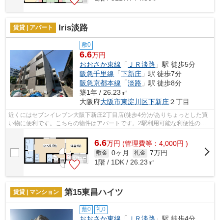
Iris淡路
賃貸 | アパート
敷0
6.6
万円
おおさか東線
「
ＪＲ淡路
」駅 徒歩5分
阪急千里線
「
下新庄
」駅 徒歩7分
阪急京都本線
「
淡路
」駅 徒歩8分
築1年 / 26.23㎡
大阪府
大阪市東淀川区
下新庄
２丁目
近くにはセブンイレブン大阪下新庄2丁目店(徒歩4分)がありちょっとした買
い物に便利です。こちらの物件はアパートです。2駅利用可能な利便性の高
い物件です。物件をお探しの方は、こち...
6.6
万
円
(管理費等：4,000円 )
0ヶ月
7万円
敷金
礼金
1階 / 1DK / 26.23㎡
第15東昌ハイツ
賃貸 | マンション
敷0
礼0
おおさか東線
「
ＪＲ淡路
」駅 徒歩4分