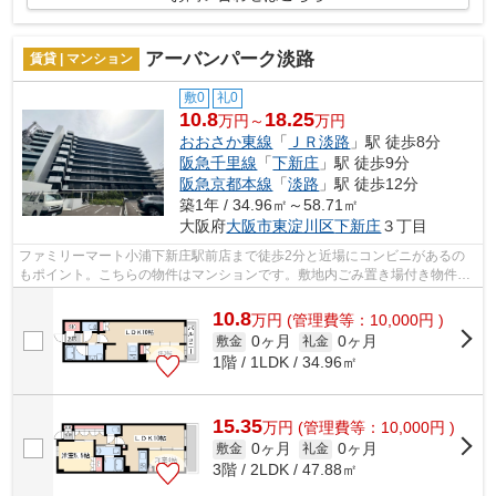
アーバンパーク淡路
賃貸 | マンション
敷0
礼0
10.8
18.25
万円～
万円
おおさか東線
「
ＪＲ淡路
」駅 徒歩8分
阪急千里線
「
下新庄
」駅 徒歩9分
阪急京都本線
「
淡路
」駅 徒歩12分
築1年 / 34.96㎡～58.71㎡
大阪府
大阪市東淀川区
下新庄
３丁目
ファミリーマート小浦下新庄駅前店まで徒歩2分と近場にコンビニがあるの
もポイント。こちらの物件はマンションです。敷地内ごみ置き場付き物件で
す。ご利用可能な駅が2つあり、行き先...
10.8
万
円
(管理費等：10,000円 )
0ヶ月
0ヶ月
敷金
礼金
1階 / 1LDK / 34.96㎡
15.35
万
円
(管理費等：10,000円 )
0ヶ月
0ヶ月
敷金
礼金
3階 / 2LDK / 47.88㎡