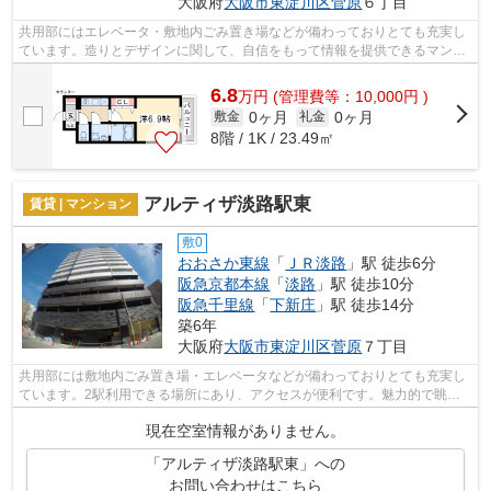
大阪府
大阪市東淀川区
菅原
６丁目
共用部にはエレベータ・敷地内ごみ置き場などが備わっておりとても充実し
ています。造りとデザインに関して、自信をもって情報を提供できるマンシ
ョンです。通風システムが整った換気...
6.8
万
円
(管理費等：10,000円 )
0ヶ月
0ヶ月
敷金
礼金
8階 / 1K / 23.49㎡
アルティザ淡路駅東
賃貸 | マンション
敷0
おおさか東線
「
ＪＲ淡路
」駅 徒歩6分
阪急京都本線
「
淡路
」駅 徒歩10分
阪急千里線
「
下新庄
」駅 徒歩14分
築6年
大阪府
大阪市東淀川区
菅原
７丁目
共用部には敷地内ごみ置き場・エレベータなどが備わっておりとても充実し
ています。2駅利用できる場所にあり、アクセスが便利です。魅力的で眺望
良好な場所です。こちらはマンションタ...
現在空室情報がありません。
「アルティザ淡路駅東」への
お問い合わせはこちら