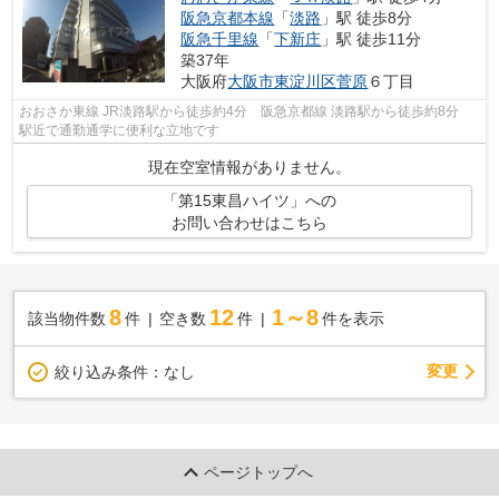
阪急京都本線
「
淡路
」駅 徒歩8分
阪急千里線
「
下新庄
」駅 徒歩11分
築37年
大阪府
大阪市東淀川区
菅原
６丁目
おおさか東線 JR淡路駅から徒歩約4分 阪急京都線 淡路駅から徒歩約8分
駅近で通勤通学に便利な立地です
現在空室情報がありません。
「第15東昌ハイツ」への
お問い合わせはこちら
8
12
1～8
該当物件数
件
空き数
件
件を表示
変更
絞り込み条件：
なし
ページトップへ