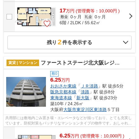
17
万
円
(管理費等：10,000円 )
0ヶ月
0ヶ月
敷金
礼金
6階 / 2LDK / 55.62㎡
2
残り
件を表示する
ファーストステージ北大阪レジデンス
賃貸 | マンション
敷0
6.25
万円
おおさか東線
「
ＪＲ淡路
」駅 徒歩5分
阪急京都本線
「
淡路
」駅 徒歩8分
東海道本線
「
新大阪
」駅 徒歩23分
築10年 / 24.26㎡
大阪府
大阪市東淀川区
東淡路
５丁目
共用部には敷地内ごみ置き場・エレベータなどが揃っており、とても充実し
ています。防犯対策もバッチリなマンションタイプの物件です。おしゃれな
あなたにピッタリな外観タイル張りの...
6.25
万
円
(管理費等：10,000円 )