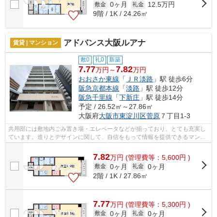
0ヶ月
12.5万円
敷金
礼金
9階 / 1K / 24.26㎡
アドバンス大阪ルアナ
賃貸 | マンション
敷0
礼0
新築
7.77
7.82
万円～
万円
おおさか東線
「
ＪＲ淡路
」駅 徒歩6分
阪急京都本線
「
淡路
」駅 徒歩12分
阪急千里線
「
下新庄
」駅 徒歩14分
予定 / 26.52㎡～27.86㎡
大阪府
大阪市東淀川区
菅原
７丁目1-3
共用部には敷地内ごみ置き場・エレベータなどが揃っており、とても充実し
ています。造りとデザインに関して、自信をもって情報を提供できるマンシ
ョンです。2駅利用可能で利便性の高い...
7.82
万
円
(管理費等：5,600円 )
0ヶ月
0ヶ月
敷金
礼金
2階 / 1K / 27.86㎡
7.77
万
円
(管理費等：5,300円 )
0ヶ月
0ヶ月
敷金
礼金