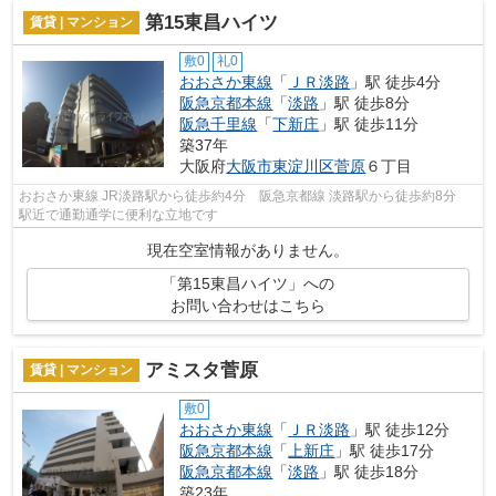
第15東昌ハイツ
賃貸 | マンション
敷0
礼0
おおさか東線
「
ＪＲ淡路
」駅 徒歩4分
阪急京都本線
「
淡路
」駅 徒歩8分
阪急千里線
「
下新庄
」駅 徒歩11分
築37年
大阪府
大阪市東淀川区
菅原
６丁目
おおさか東線 JR淡路駅から徒歩約4分 阪急京都線 淡路駅から徒歩約8分
駅近で通勤通学に便利な立地です
現在空室情報がありません。
「第15東昌ハイツ」への
お問い合わせはこちら
アミスタ菅原
賃貸 | マンション
敷0
おおさか東線
「
ＪＲ淡路
」駅 徒歩12分
阪急京都本線
「
上新庄
」駅 徒歩17分
阪急京都本線
「
淡路
」駅 徒歩18分
築23年