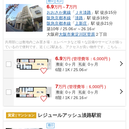
敷0
礼0
6.9
7
万円～
万円
おおさか東線
「
ＪＲ淡路
」駅 徒歩15分
阪急京都本線
「
淡路
」駅 徒歩18分
阪急京都本線
「
上新庄
」駅 徒歩21分
築10年 / 25.06㎡～26.16㎡
大阪府
大阪市東淀川区
菅原
２丁目
共用部には敷地内ごみ置き場・エレベータなど様々な設備やサービスが揃っ
ているので便利です。近くに2駅ある、アクセスが良い物件です。こちらの
物件はマンションです。落ち着いた街並...
6.9
万
円
(管理費等：6,000円 )
0ヶ月
0ヶ月
敷金
礼金
6階 / 1K / 25.06㎡
7
万
円
(管理費等：6,000円 )
0ヶ月
0ヶ月
敷金
礼金
8階 / 1K / 26.16㎡
レジュールアッシュ淡路駅前
賃貸 | マンション
敷0