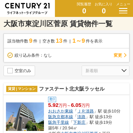
閲覧履歴
お気に入り
メニュー
0
0
大阪市東淀川区菅原 賃貸物件一覧
9
13
1～9
該当物件数
件
空き数
件
件を表示
変更
絞り込み条件：
なし
空室のみ
ファステート北大阪ラッセル
賃貸 | マンション
敷0
5.92
6.05
万円～
万円
おおさか東線
「
ＪＲ淡路
」駅 徒歩10分
阪急京都本線
「
淡路
」駅 徒歩13分
阪急千里線
「
下新庄
」駅 徒歩19分
築5年 / 20.94㎡