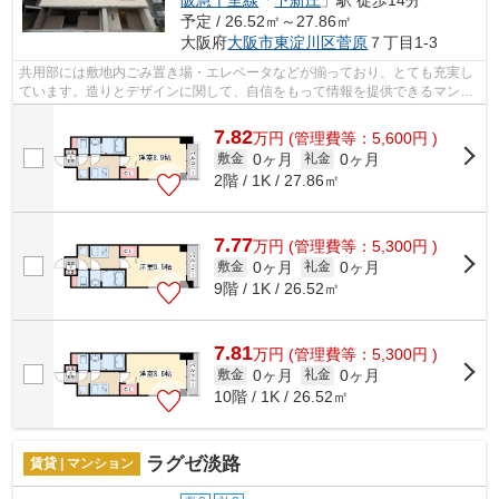
阪急千里線
「
下新庄
」駅 徒歩14分
予定 / 26.52㎡～27.86㎡
大阪府
大阪市東淀川区
菅原
７丁目1-3
共用部には敷地内ごみ置き場・エレベータなどが揃っており、とても充実し
ています。造りとデザインに関して、自信をもって情報を提供できるマンシ
ョンです。2駅利用可能で利便性の高い...
7.82
万
円
(管理費等：5,600円 )
0ヶ月
0ヶ月
敷金
礼金
2階 / 1K / 27.86㎡
7.77
万
円
(管理費等：5,300円 )
0ヶ月
0ヶ月
敷金
礼金
9階 / 1K / 26.52㎡
7.81
万
円
(管理費等：5,300円 )
0ヶ月
0ヶ月
敷金
礼金
10階 / 1K / 26.52㎡
ラグゼ淡路
賃貸 | マンション