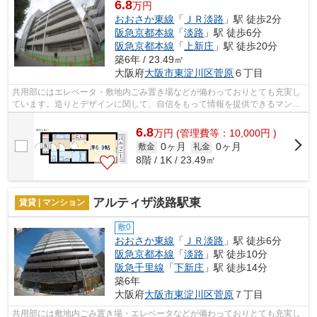
6.8
万円
おおさか東線
「
ＪＲ淡路
」駅 徒歩2分
阪急京都本線
「
淡路
」駅 徒歩6分
阪急京都本線
「
上新庄
」駅 徒歩20分
築6年 / 23.49㎡
大阪府
大阪市東淀川区
菅原
６丁目
共用部にはエレベータ・敷地内ごみ置き場などが備わっておりとても充実し
ています。造りとデザインに関して、自信をもって情報を提供できるマンシ
ョンです。通風システムが整った換気...
6.8
万
円
(管理費等：10,000円 )
0ヶ月
0ヶ月
敷金
礼金
8階 / 1K / 23.49㎡
アルティザ淡路駅東
賃貸 | マンション
敷0
おおさか東線
「
ＪＲ淡路
」駅 徒歩6分
阪急京都本線
「
淡路
」駅 徒歩10分
阪急千里線
「
下新庄
」駅 徒歩14分
築6年
大阪府
大阪市東淀川区
菅原
７丁目
共用部には敷地内ごみ置き場・エレベータなどが備わっておりとても充実し