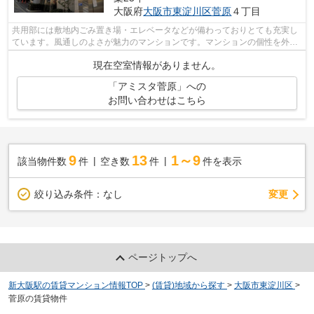
大阪府
大阪市東淀川区
菅原
４丁目
共用部には敷地内ごみ置き場・エレベータなどが備わっておりとても充実し
ています。風通しのよさが魅力のマンションです。マンションの個性を外観
タイル張りなら引き出すことができま...
現在空室情報がありません。
「アミスタ菅原」への
お問い合わせはこちら
9
13
1～9
該当物件数
件
空き数
件
件を表示
変更
絞り込み条件：
なし
ページトップへ
新大阪駅の賃貸マンション情報TOP
>
(賃貸)地域から探す
>
大阪市東淀川区
>
菅原の賃貸物件