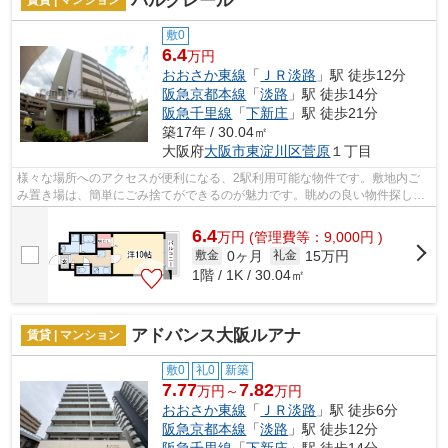
パルクレール
賃貸 | マンション
敷0
6.4
万円
おおさか東線
「
ＪＲ淡路
」駅 徒歩12分
阪急京都本線
「
淡路
」駅 徒歩14分
阪急千里線
「
下新庄
」駅 徒歩21分
築17年 / 30.04㎡
大阪府
大阪市東淀川区
菅原
１丁目
様々な場所へのアクセスが便利になる、2駅利用可能な物件です。敷地内ご
み置き場は、簡単にごみ捨てができるのが魅力です。眺めの良い物件探し
は、こちらの場所はいかがですか。こちら...
6.4
万
円
(管理費等：9,000円 )
0ヶ月
15万円
敷金
礼金
1階 / 1K / 30.04㎡
アドバンス大阪ルアナ
賃貸 | マンション
敷0
礼0
新築
7.77
7.82
万円～
万円
おおさか東線
「
ＪＲ淡路
」駅 徒歩6分
阪急京都本線
「
淡路
」駅 徒歩12分