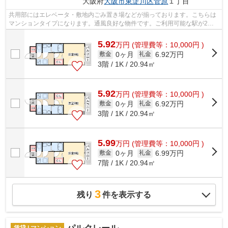
大阪府
大阪市東淀川区
菅原
１丁目
共用部にはエレベータ・敷地内ごみ置き場などが揃っております。こちらは
マンションタイプになります。通風良好な物件です。ご利用可能な駅が2つ
あり、行き先に応じて乗車駅の使い分け...
5.92
万
円
(管理費等：10,000円 )
0ヶ月
6.92万円
敷金
礼金
3階 / 1K / 20.94㎡
5.92
万
円
(管理費等：10,000円 )
0ヶ月
6.92万円
敷金
礼金
3階 / 1K / 20.94㎡
5.99
万
円
(管理費等：10,000円 )
0ヶ月
6.99万円
敷金
礼金
7階 / 1K / 20.94㎡
3
残り
件を表示する