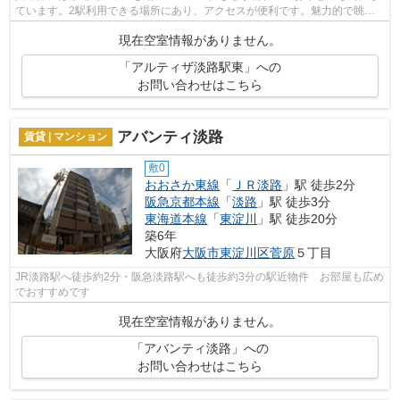
ています。2駅利用できる場所にあり、アクセスが便利です。魅力的で眺望
良好な場所です。こちらはマンションタ...
現在空室情報がありません。
「アルティザ淡路駅東」への
お問い合わせはこちら
アバンティ淡路
賃貸 | マンション
敷0
おおさか東線
「
ＪＲ淡路
」駅 徒歩2分
阪急京都本線
「
淡路
」駅 徒歩3分
東海道本線
「
東淀川
」駅 徒歩20分
築6年
大阪府
大阪市東淀川区
菅原
５丁目
JR淡路駅へ徒歩約2分・阪急淡路駅へも徒歩約3分の駅近物件 お部屋も広め
でおすすめです
現在空室情報がありません。
「アバンティ淡路」への
お問い合わせはこちら