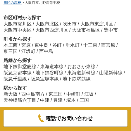
川区の高校
>
大阪府立北野高等学校
市区町村から探す
大阪市淀川区
/
大阪市北区
/
吹田市
/
大阪市東淀川区
/
大阪市中央区
/
大阪市西淀川区
/
大阪市福島区
/
豊中市
町名から探す
本庄西
/
宮原
/
東中島
/
谷町
/
垂水町
/
十三東
/
西宮原
/
東三国
/
江坂町
/
西中島
路線から探す
地下鉄御堂筋線
/
東海道本線
/
おおさか東線
/
阪急京都本線
/
地下鉄谷町線
/
東海道新幹線
/
山陽新幹線
/
阪急千里線
/
阪急宝塚本線
/
地下鉄堺筋線
駅から探す
新大阪
/
西中島南方
/
東三国
/
中崎町
/
江坂
/
天神橋筋六丁目
/
中津
/
豊津
/
塚本
/
三国
電話でお問い合わせ