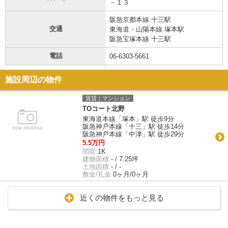
－１３
阪急京都本線 十三駅
交通
東海道・山陽本線 塚本駅
阪急宝塚本線 十三駅
電話
06-6303-5661
施設周辺の物件
賃貸｜マンション
TOコート北野
東海道本線「塚本」駅 徒歩9分
阪急神戸本線「十三」駅 徒歩14分
阪急神戸本線「中津」駅 徒歩29分
5.5万円
間取:
1K
建物面積:
- / 7.25坪
土地面積:
- / -
敷金/礼金:
0ヶ月/0ヶ月
近くの物件をもっと見る