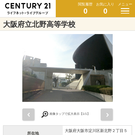
閲覧履歴
お気に入り
メニュー
0
0
大阪府立北野高等学校
前
次
画像タップで拡大表示【
1
/1】
大阪府大阪市淀川区新北野２丁目５
所在地