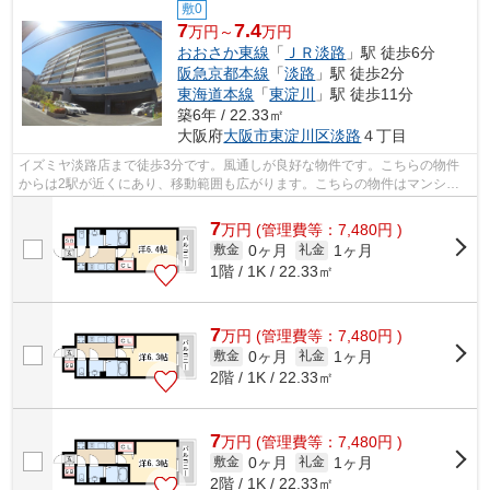
敷0
7
7.4
万円～
万円
おおさか東線
「
ＪＲ淡路
」駅 徒歩6分
阪急京都本線
「
淡路
」駅 徒歩2分
東海道本線
「
東淀川
」駅 徒歩11分
築6年 / 22.33㎡
大阪府
大阪市東淀川区
淡路
４丁目
イズミヤ淡路店まで徒歩3分です。風通しが良好な物件です。こちらの物件
からは2駅が近くにあり、移動範囲も広がります。こちらの物件はマンショ
ンです。大阪市東淀川区エリアにある賃...
7
万
円
(管理費等：7,480円 )
0ヶ月
1ヶ月
敷金
礼金
1階 / 1K / 22.33㎡
7
万
円
(管理費等：7,480円 )
0ヶ月
1ヶ月
敷金
礼金
2階 / 1K / 22.33㎡
7
万
円
(管理費等：7,480円 )
0ヶ月
1ヶ月
敷金
礼金
2階 / 1K / 22.33㎡