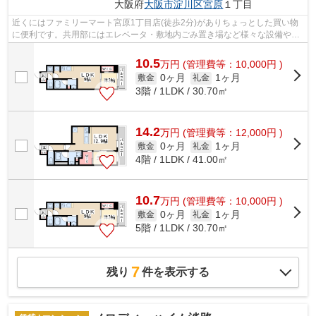
大阪府
大阪市淀川区
宮原
１丁目
近くにはファミリーマート宮原1丁目店(徒歩2分)がありちょっとした買い物
に便利です。共用部にはエレベータ・敷地内ごみ置き場など様々な設備やサ
ービスが揃っているので便利です。メ...
10.5
万
円
(管理費等：10,000円 )
0ヶ月
1ヶ月
敷金
礼金
3階 / 1LDK / 30.70㎡
14.2
万
円
(管理費等：12,000円 )
0ヶ月
1ヶ月
敷金
礼金
4階 / 1LDK / 41.00㎡
10.7
万
円
(管理費等：10,000円 )
0ヶ月
1ヶ月
敷金
礼金
5階 / 1LDK / 30.70㎡
7
残り
件を表示する