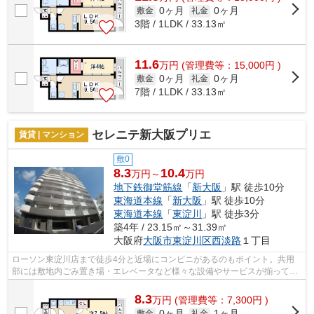
0ヶ月
0ヶ月
敷金
礼金
3階 / 1LDK / 33.13㎡
11.6
万
円
(管理費等：15,000円 )
0ヶ月
0ヶ月
敷金
礼金
7階 / 1LDK / 33.13㎡
セレニテ新大阪プリエ
賃貸 | マンション
敷0
8.3
10.4
万円～
万円
地下鉄御堂筋線
「
新大阪
」駅 徒歩10分
東海道本線
「
新大阪
」駅 徒歩10分
東海道本線
「
東淀川
」駅 徒歩3分
築4年 / 23.15㎡～31.39㎡
大阪府
大阪市東淀川区
西淡路
１丁目
ローソン東淀川店まで徒歩4分と近場にコンビニがあるのもポイント。共用
部には敷地内ごみ置き場・エレベータなど様々な設備やサービスが揃ってい
るので便利です。防犯対策もバッチリな...
8.3
万
円
(管理費等：7,300円 )
0ヶ月
1ヶ月
敷金
礼金