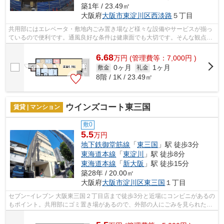
築1年 / 23.49㎡
大阪府
大阪市東淀川区
西淡路
５丁目
共用部にはエレベータ・敷地内ごみ置き場など様々な設備やサービスが揃っ
ているので便利です。通風良好な条件は健康面でも大切です。そんな観点か
らもおすすめのマンションをご提供し...
6.68
万
円
(管理費等：7,000円 )
0ヶ月
1ヶ月
敷金
礼金
8階 / 1K / 23.49㎡
ウインズコート東三国
賃貸 | マンション
敷0
5.5
万円
地下鉄御堂筋線
「
東三国
」駅 徒歩3分
東海道本線
「
東淀川
」駅 徒歩8分
東海道本線
「
新大阪
」駅 徒歩15分
築28年 / 20.00㎡
大阪府
大阪市淀川区
東三国
１丁目
セブン−イレブン 大阪東三国２丁目店まで徒歩3分と近場にコンビニがあるの
もポイント。共用部にゴミ置き場があるので、外部の人にごみを見られたり
持っていかれるリスクが下がります。...