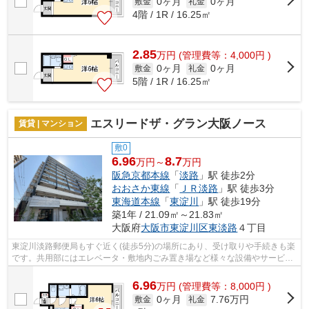
0ヶ月
0ヶ月
敷金
礼金
4階 / 1R / 16.25㎡
2.85
万
円
(管理費等：4,000円 )
0ヶ月
0ヶ月
敷金
礼金
5階 / 1R / 16.25㎡
エスリードザ・グラン大阪ノース
賃貸 | マンション
敷0
6.96
8.7
万円～
万円
阪急京都本線
「
淡路
」駅 徒歩2分
おおさか東線
「
ＪＲ淡路
」駅 徒歩3分
東海道本線
「
東淀川
」駅 徒歩19分
築1年 / 21.09㎡～21.83㎡
大阪府
大阪市東淀川区
東淡路
４丁目
東淀川淡路郵便局もすぐ近く(徒歩5分)の場所にあり、受け取りや手続きも楽
です。共用部にはエレベータ・敷地内ごみ置き場など様々な設備やサービス
が揃っているので便利です。こちらは...
6.96
万
円
(管理費等：8,000円 )
0ヶ月
7.76万円
敷金
礼金