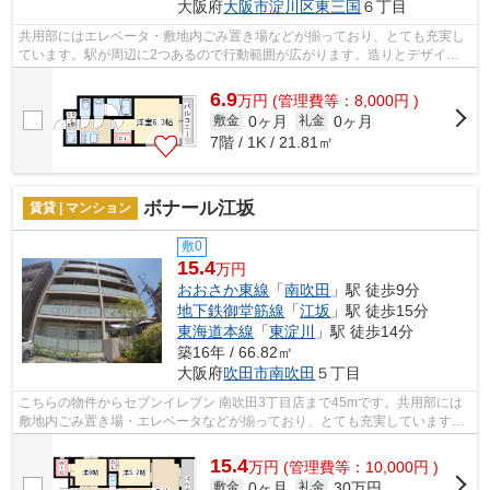
大阪府
大阪市淀川区
東三国
６丁目
共用部にはエレベータ・敷地内ごみ置き場などが揃っており、とても充実し
ています。駅が周辺に2つあるので行動範囲が広がります。造りとデザイン
に関して、自信をもって情報を提供でき...
6.9
万
円
(管理費等：8,000円 )
0ヶ月
0ヶ月
敷金
礼金
7階 / 1K / 21.81㎡
ボナール江坂
賃貸 | マンション
敷0
15.4
万円
おおさか東線
「
南吹田
」駅 徒歩9分
地下鉄御堂筋線
「
江坂
」駅 徒歩15分
東海道本線
「
東淀川
」駅 徒歩14分
築16年 / 66.82㎡
大阪府
吹田市
南吹田
５丁目
こちらの物件からセブンイレブン 南吹田3丁目店まで45mです。共用部には
敷地内ごみ置き場・エレベータなどが揃っており、とても充実しています。
よくお出かけをする方にも便利な、2駅...
15.4
万
円
(管理費等：10,000円 )
0ヶ月
30万円
敷金
礼金