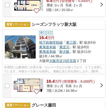
5.5
万
円
(管理費等：5,000円 )
0ヶ月
2ヶ月
敷金
礼金
5階 / 1K / 20.00㎡
シーズンフラッツ新大阪
賃貸 | マンション
敷0
礼0
16.4
万円
地下鉄御堂筋線
「
東三国
」駅 徒歩5分
東海道本線
「
東淀川
」駅 徒歩8分
東海道本線
「
新大阪
」駅 徒歩11分
築1年 / 44.98㎡
大阪府
大阪市淀川区
宮原
２丁目
共用部には敷地内ごみ置き場・エレベータなどが揃っており、とても充実し
ています。外観タイル張りを採用し、素敵な見た目を演出します。2駅利用
ができるので電車の利用に役立つ物件で...
16.4
万
円
(管理費等：8,000円 )
0ヶ月
0ヶ月
敷金
礼金
7階 / 2LDK / 44.98㎡
グレース藤田
賃貸 | マンション