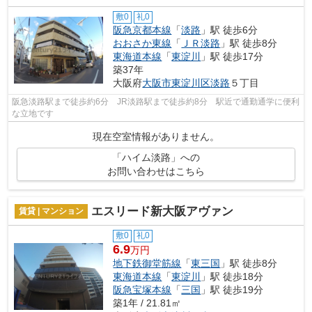
敷0
礼0
阪急京都本線
「
淡路
」駅 徒歩6分
おおさか東線
「
ＪＲ淡路
」駅 徒歩8分
東海道本線
「
東淀川
」駅 徒歩17分
築37年
大阪府
大阪市東淀川区
淡路
５丁目
阪急淡路駅まで徒歩約6分 JR淡路駅まで徒歩約8分 駅近で通勤通学に便利
な立地です
現在空室情報がありません。
「ハイム淡路」への
お問い合わせはこちら
エスリード新大阪アヴァン
賃貸 | マンション
敷0
礼0
6.9
万円
地下鉄御堂筋線
「
東三国
」駅 徒歩8分
東海道本線
「
東淀川
」駅 徒歩18分
阪急宝塚本線
「
三国
」駅 徒歩19分
築1年 / 21.81㎡