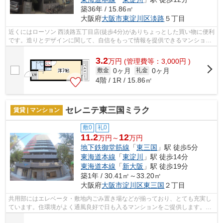
築36年 / 15.86㎡
大阪府
大阪市東淀川区
淡路
５丁目
近くにはローソン 西淡路五丁目店(徒歩4分)がありちょっとした買い物に便利
です。造りとデザインに関して、自信をもって情報を提供できるマンション
です。通風良好で陽の当たる気持ち...
3.2
万
円
(管理費等：3,000円 )
0ヶ月
0ヶ月
敷金
礼金
4階 / 1R / 15.86㎡
セレニテ東三国ミラク
賃貸 | マンション
敷0
礼0
11.2
12
万円～
万円
地下鉄御堂筋線
「
東三国
」駅 徒歩5分
東海道本線
「
東淀川
」駅 徒歩14分
東海道本線
「
新大阪
」駅 徒歩19分
築1年 / 30.41㎡～33.20㎡
大阪府
大阪市淀川区
東三国
２丁目
共用部にはエレベータ・敷地内ごみ置き場などが揃っており、とても充実し
ています。住環境がよく通風良好で日も入るマンションをご提供します。こ
ちらはマンションタイプになります。...