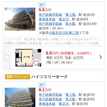
敷0
5.5
万円
地下鉄御堂筋線
「
東三国
」駅 徒歩4分
東海道本線
「
東淀川
」駅 徒歩8分
地下鉄御堂筋線
「
新大阪
」駅 徒歩14分
築26年 / 26.16㎡
大阪府
大阪市淀川区
東三国
２丁目
ミニストップ 東三国まで徒歩4分と近場にコンビニがあるのもポイント。
共用部には敷地内ごみ置き場・エレベータなどが備わっておりとても充実し
ています。2駅利用可能なマンションな...
5.5
万
円
(管理費等：9,000円 )
0万円
10万円
敷金
礼金
7階 / 1R / 26.16㎡
ハイツスリーオーク
賃貸 | マンション
敷0
9.1
万円
地下鉄御堂筋線
「
東三国
」駅 徒歩5分
地下鉄御堂筋線
「
新大阪
」駅 徒歩9分
東海道本線
「
東淀川
」駅 徒歩3分