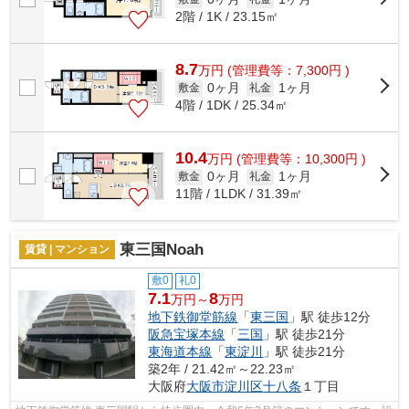
2階 / 1K / 23.15㎡
8.7
万
円
(管理費等：7,300円 )
0ヶ月
1ヶ月
敷金
礼金
4階 / 1DK / 25.34㎡
10.4
万
円
(管理費等：10,300円 )
0ヶ月
1ヶ月
敷金
礼金
11階 / 1LDK / 31.39㎡
東三国Noah
賃貸 | マンション
敷0
礼0
7.1
8
万円～
万円
地下鉄御堂筋線
「
東三国
」駅 徒歩12分
阪急宝塚本線
「
三国
」駅 徒歩21分
東海道本線
「
東淀川
」駅 徒歩21分
築2年 / 21.42㎡～22.23㎡
大阪府
大阪市淀川区
十八条
１丁目