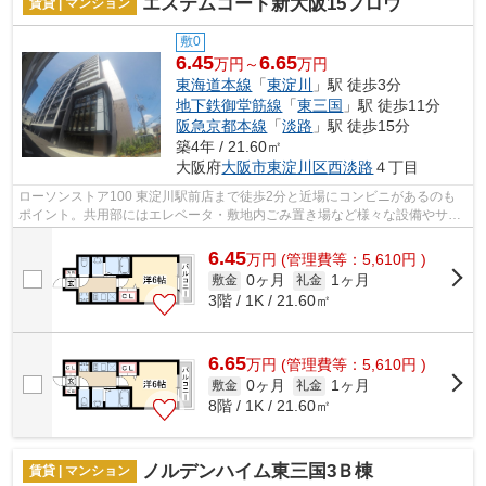
エステムコート新大阪15フロウ
賃貸 | マンション
敷0
6.45
6.65
万円～
万円
東海道本線
「
東淀川
」駅 徒歩3分
地下鉄御堂筋線
「
東三国
」駅 徒歩11分
阪急京都本線
「
淡路
」駅 徒歩15分
築4年 / 21.60㎡
大阪府
大阪市東淀川区
西淡路
４丁目
ローソンストア100 東淀川駅前店まで徒歩2分と近場にコンビニがあるのも
ポイント。共用部にはエレベータ・敷地内ごみ置き場など様々な設備やサー
ビスが揃っているので便利です。眺めの...
6.45
万
円
(管理費等：5,610円 )
0ヶ月
1ヶ月
敷金
礼金
3階 / 1K / 21.60㎡
6.65
万
円
(管理費等：5,610円 )
0ヶ月
1ヶ月
敷金
礼金
8階 / 1K / 21.60㎡
ノルデンハイム東三国3Ｂ棟
賃貸 | マンション