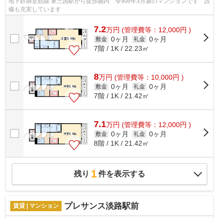
地下鉄御堂筋線 東三国駅から徒歩圏内 令和6年3月築のマンションです 設
備も充実しています
7.2
万
円
(管理費等：12,000円 )
0ヶ月
0ヶ月
敷金
礼金
7階 / 1K / 22.23㎡
8
万
円
(管理費等：10,000円 )
0ヶ月
0ヶ月
敷金
礼金
7階 / 1K / 21.42㎡
7.1
万
円
(管理費等：12,000円 )
0ヶ月
0ヶ月
敷金
礼金
8階 / 1K / 21.42㎡
1
残り
件を表示する
プレサンス淡路駅前
賃貸 | マンション