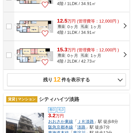
4階 / 1LDK / 34.91㎡
12.5
万
円
(管理費等：12,000円 )
0ヶ月
1ヶ月
敷金
礼金
4階 / 1LDK / 34.91㎡
15.3
万
円
(管理費等：12,000円 )
0ヶ月
1ヶ月
敷金
礼金
4階 / 2LDK / 42.73㎡
12
残り
件を表示する
シティハイツ淡路
賃貸 | マンション
敷0
礼0
3.2
万円
おおさか東線
「
ＪＲ淡路
」駅 徒歩8分
阪急京都本線
「
淡路
」駅 徒歩7分
東海道本線
「
東淀川
」駅 徒歩12分