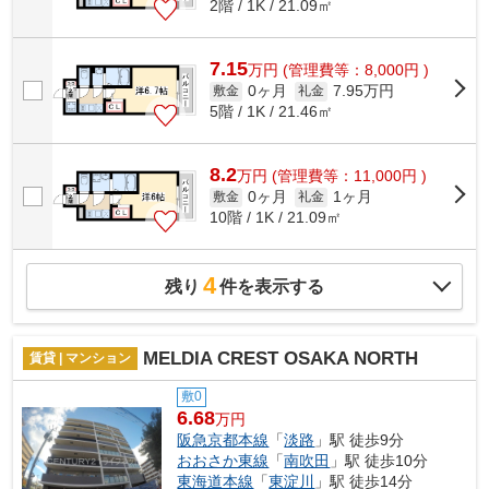
2階 / 1K / 21.09㎡
7.15
万
円
(管理費等：8,000円 )
0ヶ月
7.95万円
敷金
礼金
5階 / 1K / 21.46㎡
8.2
万
円
(管理費等：11,000円 )
0ヶ月
1ヶ月
敷金
礼金
10階 / 1K / 21.09㎡
4
残り
件を表示する
MELDIA CREST OSAKA NORTH
賃貸 | マンション
敷0
6.68
万円
阪急京都本線
「
淡路
」駅 徒歩9分
おおさか東線
「
南吹田
」駅 徒歩10分
東海道本線
「
東淀川
」駅 徒歩14分