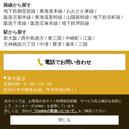
路線から探す
地下鉄御堂筋線
/
東海道本線
/
おおさか東線
/
阪急京都本線
/
東海道新幹線
/
山陽新幹線
/
地下鉄谷町線
/
阪急千里線
/
阪急宝塚本線
/
地下鉄堺筋線
駅から探す
新大阪
/
西中島南方
/
東三国
/
中崎町
/
江坂
/
天神橋筋六丁目
/
中津
/
豊津
/
塚本
/
三国
電話でお問い合わせ
■
新大阪店
営業時間：9：00～19：00
定休日:年中無休(お盆、年末年始は除く）
■
当サイトでは、お客様の当サイト利用状況把握、サービス向上検討を目的と
管理事業部
して、クッキー（Cookie）を使用しています。
営業時間：9：00～19：00
詳しくは、当社の
「Cookieの取扱いについて」
をご確認ください。
定休日:年中無休(お盆、年末年始は除く）
閉じる
ホーム
会社概要