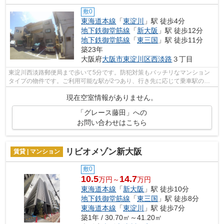
敷0
東海道本線
「
東淀川
」駅 徒歩4分
地下鉄御堂筋線
「
新大阪
」駅 徒歩12分
地下鉄御堂筋線
「
東三国
」駅 徒歩11分
築23年
大阪府
大阪市東淀川区
西淡路
３丁目
東淀川西淡路郵便局まで歩いて5分です。防犯対策もバッチリなマンション
タイプの物件です。ご利用可能な駅が2つあり、行き先に応じて乗車駅の使
い分けができます。外観タイル張りの物...
現在空室情報がありません。
「グレース藤田」への
お問い合わせはこちら
リビオメゾン新大阪
賃貸 | マンション
敷0
10.5
14.7
万円～
万円
東海道本線
「
新大阪
」駅 徒歩10分
地下鉄御堂筋線
「
東三国
」駅 徒歩8分
東海道本線
「
東淀川
」駅 徒歩7分
築1年 / 30.70㎡～41.20㎡