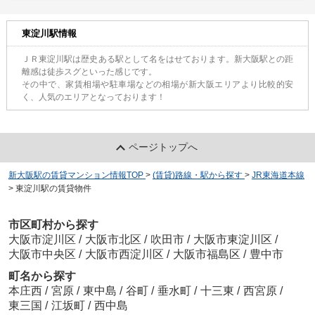
東淀川駅情報
ＪＲ東淀川駅は歴史ある駅として名をはせております。新大阪駅との距
離感は徒歩スグといった感じです。
その中で、家賃相場や駐車場などの相場が新大阪エリアより比較的安
く、人気のエリアとなっております！
ページトップへ
新大阪駅の賃貸マンション情報TOP
>
(賃貸)路線・駅から探す
>
JR東海道本線
>
東淀川駅の賃貸物件
市区町村から探す
大阪市淀川区
/
大阪市北区
/
吹田市
/
大阪市東淀川区
/
大阪市中央区
/
大阪市西淀川区
/
大阪市福島区
/
豊中市
町名から探す
本庄西
/
宮原
/
東中島
/
谷町
/
垂水町
/
十三東
/
西宮原
/
東三国
/
江坂町
/
西中島