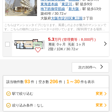
東海道本線
「
東淀川
」駅 徒歩9分
地下鉄御堂筋線
「
新大阪
」駅 徒歩13分
築40年 / 30.72㎡
大阪府
大阪市淀川区
東三国
２丁目
こちらはマンションタイプになります。風通しのよさが魅力のマンションで
す。こちらの物件にはエレベーターが付いています。2駅利用できる場所に
あり、アクセスが便利です。大阪市淀川...
5.3
万
円
(管理費等：8,000円 )
0ヶ月
1ヶ月
敷金
礼金
2階 / 1DK / 30.72㎡
次の30件へ
93
206
1～30
該当物件数
件
空き数
件
件を表示
駅で絞り込む
変更
変更
絞り込み条件：
なし