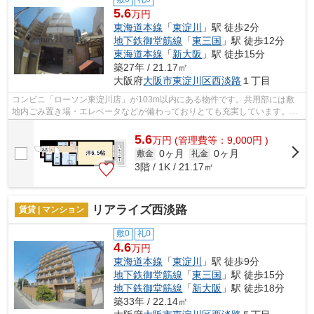
5.6
万円
東海道本線
「
東淀川
」駅 徒歩2分
地下鉄御堂筋線
「
東三国
」駅 徒歩12分
東海道本線
「
新大阪
」駅 徒歩15分
築27年 / 21.17㎡
大阪府
大阪市東淀川区
西淡路
１丁目
コンビニ「ローソン東淀川店」が103m以内にある物件です。共用部には敷
地内ごみ置き場・エレベータなどが備わっておりとても充実しています。ご
利用可能な駅が2つあり、行き先に応じて...
5.6
万
円
(管理費等：9,000円 )
0ヶ月
0ヶ月
敷金
礼金
3階 / 1K / 21.17㎡
リアライズ西淡路
賃貸 | マンション
敷0
礼0
4.6
万円
東海道本線
「
東淀川
」駅 徒歩9分
地下鉄御堂筋線
「
東三国
」駅 徒歩15分
地下鉄御堂筋線
「
新大阪
」駅 徒歩18分
築33年 / 22.14㎡