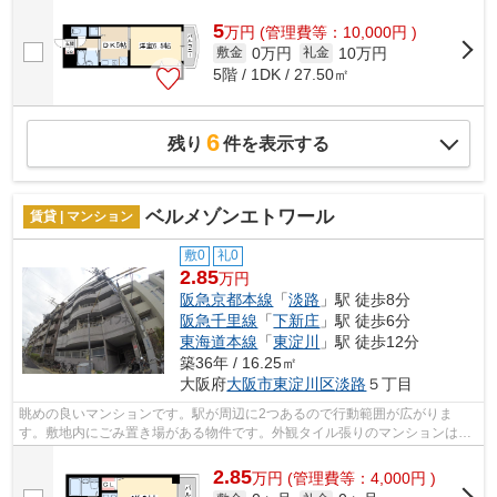
5
万
円
(管理費等：10,000円 )
0万円
10万円
敷金
礼金
5階 / 1DK / 27.50㎡
6
残り
件を表示する
ベルメゾンエトワール
賃貸 | マンション
敷0
礼0
2.85
万円
阪急京都本線
「
淡路
」駅 徒歩8分
阪急千里線
「
下新庄
」駅 徒歩6分
東海道本線
「
東淀川
」駅 徒歩12分
築36年 / 16.25㎡
大阪府
大阪市東淀川区
淡路
５丁目
眺めの良いマンションです。駅が周辺に2つあるので行動範囲が広がりま
す。敷地内にごみ置き場がある物件です。外観タイル張りのマンションは、
素敵でオシャレです。当社スタッフが地域...
2.85
万
円
(管理費等：4,000円 )