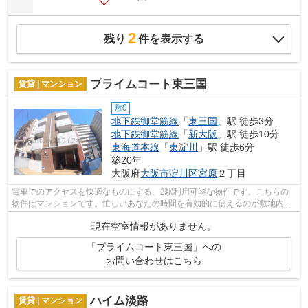
2
残り
件を表示する
プライムコート東三国
賃貸 | マンション
敷0
地下鉄御堂筋線
「
東三国
」駅 徒歩3分
地下鉄御堂筋線
「
新大阪
」駅 徒歩10分
東海道本線
「
東淀川
」駅 徒歩6分
築20年
大阪府
大阪市淀川区
宮原
２丁目
電車でのアクセスを快適なものにする、2駅利用可能な物件です。こちらの
物件はマンションです。忙しいあなたの時間を有効的に使えるのが敷地内ご
み置き場です。風通しのよさが魅力の物...
現在空室情報がありません。
「プライムコート東三国」への
お問い合わせはこちら
ハイム淡路
賃貸 | マンション