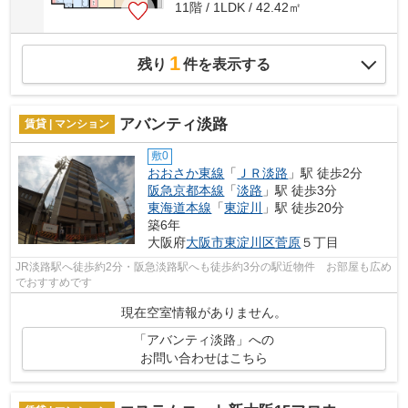
11階 / 1LDK / 42.42㎡
1
残り
件を表示する
アバンティ淡路
賃貸 | マンション
敷0
おおさか東線
「
ＪＲ淡路
」駅 徒歩2分
阪急京都本線
「
淡路
」駅 徒歩3分
東海道本線
「
東淀川
」駅 徒歩20分
築6年
大阪府
大阪市東淀川区
菅原
５丁目
JR淡路駅へ徒歩約2分・阪急淡路駅へも徒歩約3分の駅近物件 お部屋も広め
でおすすめです
現在空室情報がありません。
「アバンティ淡路」への
お問い合わせはこちら