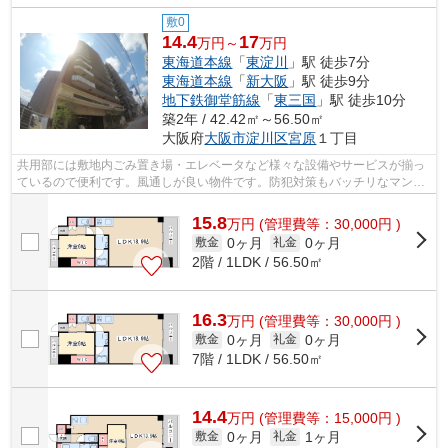
敷0
14.4
17
万円～
万円
東海道本線
「
東淀川
」駅 徒歩7分
東海道本線
「
新大阪
」駅 徒歩9分
地下鉄御堂筋線
「
東三国
」駅 徒歩10分
築2年 / 42.42㎡～56.50㎡
大阪府
大阪市淀川区
宮原
１丁目
共用部には敷地内ごみ置き場・エレベータなど様々な設備やサービスが揃っ
ているので便利です。風通しが良い物件です。防犯対策もバッチリなマンシ
ョンタイプの物件です。周辺に駅が二...
15.8
万
円
(管理費等：30,000円 )
0ヶ月
0ヶ月
敷金
礼金
2階 / 1LDK / 56.50㎡
16.3
万
円
(管理費等：30,000円 )
0ヶ月
0ヶ月
敷金
礼金
7階 / 1LDK / 56.50㎡
14.4
万
円
(管理費等：15,000円 )
0ヶ月
1ヶ月
敷金
礼金