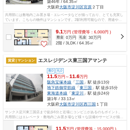
築46年 / 64.35㎡
大阪府
大阪市淀川区
宮原
２丁目
共用部には敷地内ごみ置き場・エレベータなどが揃っており、とても充実し
ています。こちらの物件はマンションです。2駅利用可能なので、用途や行
き先に応じて経路を選択できます。こち...
9.1
万
円
(管理費等：6,000円 )
0万円
30万円
敷金
礼金
2階 / 3LDK / 64.35㎡
エスレジデンス東三国アマンテ
賃貸 | マンション
敷0
礼0
11.5
11.6
万円～
万円
阪急宝塚本線
「
三国
」駅 徒歩13分
地下鉄御堂筋線
「
東三国
」駅 徒歩15分
東海道本線
「
東淀川
」駅 徒歩24分
築1年 / 33.13㎡
大阪府
大阪市淀川区
西三国
１丁目
サンクス淀川東三国店まで徒歩6分と近場にコンビニがあるのもポイント。
共用部にはエレベータ・敷地内ごみ置き場など様々な設備やサービスが揃っ
ているので便利です。物件は通風良好な...
11.5
万
円
(管理費等：15,000円 )