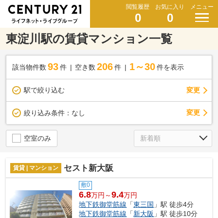
閲覧履歴
お気に入り
メニュー
0
0
東淀川駅の賃貸マンション一覧
93
206
1～30
該当物件数
件
空き数
件
件を表示
駅で絞り込む
変更
変更
絞り込み条件：
なし
空室のみ
セスト新大阪
賃貸 | マンション
敷0
6.8
9.4
万円～
万円
地下鉄御堂筋線
「
東三国
」駅 徒歩4分
地下鉄御堂筋線
「
新大阪
」駅 徒歩10分