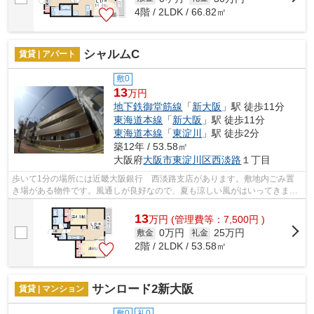
4階 / 2LDK / 66.82㎡
シャルムC
賃貸 | アパート
敷0
13
万円
地下鉄御堂筋線
「
新大阪
」駅 徒歩11分
東海道本線
「
新大阪
」駅 徒歩11分
東海道本線
「
東淀川
」駅 徒歩2分
築12年 / 53.58㎡
大阪府
大阪市東淀川区
西淡路
１丁目
歩いて1分の場所には近畿大阪銀行 西淡路支店があります。敷地内ごみ置
き場がある物件です。風通しが良好なので、夏も涼しい風がはいってきま
す。こちらの物件はアパートです。できる...
13
万
円
(管理費等：7,500円 )
0万円
25万円
敷金
礼金
2階 / 2LDK / 53.58㎡
サンロード2新大阪
賃貸 | マンション
敷0
礼0