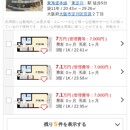
東海道本線
「
東淀川
」駅 徒歩5分
築11年 / 20.43㎡～29.26㎡
大阪府
大阪市淀川区
宮原
２丁目
共用部には敷地内ごみ置き場・エレベータなど様々な設備やサービスが揃っ
ているので便利です。きれいな外観を簡単に保つことができる、外観タイル
張りとなっております。デザイナーズ...
7
万
円
(管理費等：7,000円 )
0ヶ月
1ヶ月
敷金
礼金
3階 / 1K / 22.61㎡
7.1
万
円
(管理費等：7,000円 )
0ヶ月
1ヶ月
敷金
礼金
3階 / 1K / 23.58㎡
7.1
万
円
(管理費等：7,000円 )
0ヶ月
1ヶ月
敷金
礼金
3階 / 1K / 22.95㎡
5
残り
件を表示する