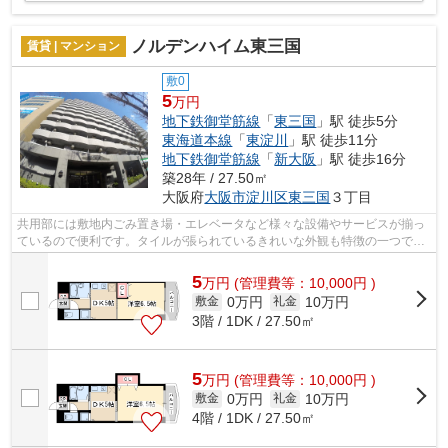
ノルデンハイム東三国
賃貸 | マンション
敷0
5
万円
地下鉄御堂筋線
「
東三国
」駅 徒歩5分
東海道本線
「
東淀川
」駅 徒歩11分
地下鉄御堂筋線
「
新大阪
」駅 徒歩16分
築28年 / 27.50㎡
大阪府
大阪市淀川区
東三国
３丁目
共用部には敷地内ごみ置き場・エレベータなど様々な設備やサービスが揃っ
ているので便利です。タイルが張られているきれいな外観も特徴の一つで
す。物件の周辺に2駅あるので移動範囲も...
5
万
円
(管理費等：10,000円 )
0万円
10万円
敷金
礼金
3階 / 1DK / 27.50㎡
5
万
円
(管理費等：10,000円 )
0万円
10万円
敷金
礼金
4階 / 1DK / 27.50㎡