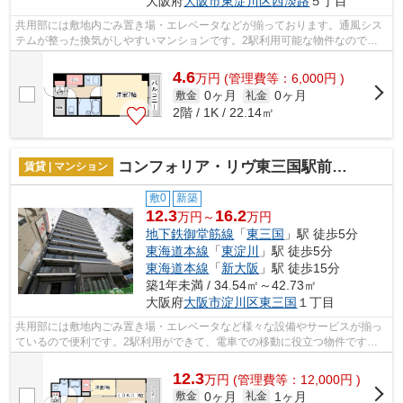
大阪府
大阪市東淀川区
西淡路
５丁目
共用部には敷地内ごみ置き場・エレベータなどが揃っております。通風シス
テムが整った換気がしやすいマンションです。2駅利用可能な物件なので交
通の利便性が良いのが魅力です。こちら...
4.6
万
円
(管理費等：6,000円 )
0ヶ月
0ヶ月
敷金
礼金
2階 / 1K / 22.14㎡
コンフォリア・リヴ東三国駅前ソルテラス
賃貸 | マンション
敷0
新築
12.3
16.2
万円～
万円
地下鉄御堂筋線
「
東三国
」駅 徒歩5分
東海道本線
「
東淀川
」駅 徒歩5分
東海道本線
「
新大阪
」駅 徒歩15分
築1年未満 / 34.54㎡～42.73㎡
大阪府
大阪市淀川区
東三国
１丁目
共用部には敷地内ごみ置き場・エレベータなど様々な設備やサービスが揃っ
ているので便利です。2駅利用ができて、電車での移動に役立つ物件です。
外観タイル張りを採用し、素敵な見た目...
12.3
万
円
(管理費等：12,000円 )
0ヶ月
1ヶ月
敷金
礼金