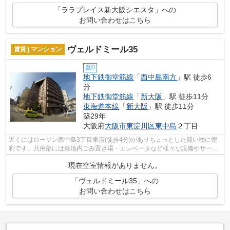
「ララプレイス新大阪シエスタ」への
お問い合わせはこちら
ヴェルドミール35
賃貸 | マンション
敷0
地下鉄御堂筋線
「
西中島南方
」駅 徒歩6
分
地下鉄御堂筋線
「
新大阪
」駅 徒歩11分
東海道本線
「
新大阪
」駅 徒歩11分
築29年
大阪府
大阪市東淀川区
東中島
２丁目
近くにはローソン西中島3丁目東店(徒歩4分)がありちょっとした買い物に便
利です。共用部には敷地内ごみ置き場・エレベータなど様々な設備やサービ
スが揃っているので便利です。こだわ...
現在空室情報がありません。
「ヴェルドミール35」への
お問い合わせはこちら