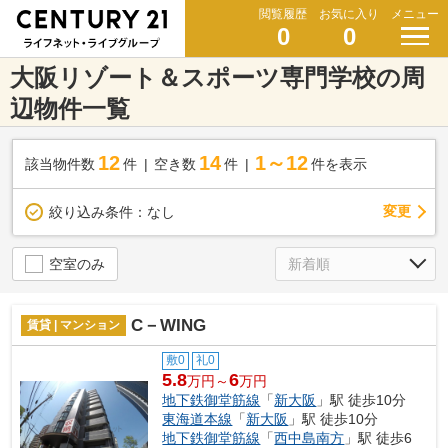
閲覧履歴
お気に入り
メニュー
0
0
大阪リゾート＆スポーツ専門学校の周
辺物件一覧
12
14
1～12
該当物件数
件
空き数
件
件を表示
変更
絞り込み条件：
なし
空室のみ
C－WING
賃貸 | マンション
敷0
礼0
5.8
6
万円～
万円
地下鉄御堂筋線
「
新大阪
」駅 徒歩10分
東海道本線
「
新大阪
」駅 徒歩10分
地下鉄御堂筋線
「
西中島南方
」駅 徒歩6