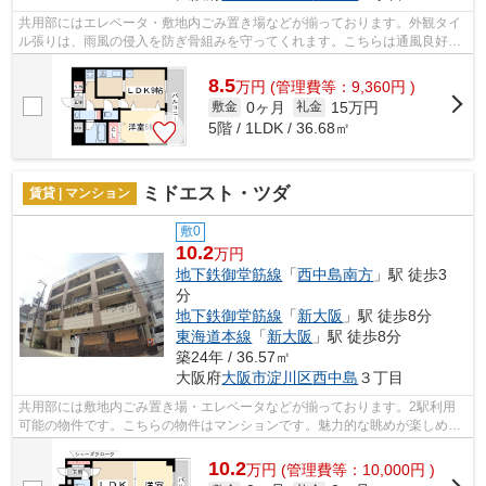
共用部にはエレベータ・敷地内ごみ置き場などが揃っております。外観タイ
ル張りは、雨風の侵入を防ぎ骨組みを守ってくれます。こちらは通風良好な
物件です。こちらの物件はマンション...
8.5
万
円
(管理費等：9,360円 )
0ヶ月
15万円
敷金
礼金
5階 / 1LDK / 36.68㎡
ミドエスト・ツダ
賃貸 | マンション
敷0
10.2
万円
地下鉄御堂筋線
「
西中島南方
」駅 徒歩3
分
地下鉄御堂筋線
「
新大阪
」駅 徒歩8分
東海道本線
「
新大阪
」駅 徒歩8分
築24年 / 36.57㎡
大阪府
大阪市淀川区
西中島
３丁目
共用部には敷地内ごみ置き場・エレベータなどが揃っております。2駅利用
可能の物件です。こちらの物件はマンションです。魅力的な眺めが楽しめる
エリアの物件です。風通しが良く、熱が...
10.2
万
円
(管理費等：10,000円 )