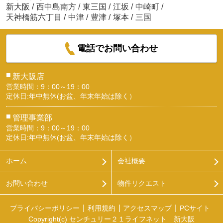
新大阪
/
西中島南方
/
東三国
/
江坂
/
中崎町
/
天神橋筋六丁目
/
中津
/
豊津
/
塚本
/
三国
電話でお問い合わせ
■
新大阪店
営業時間：9：00～19：00
定休日:年中無休(お盆、年末年始は除く）
■
管理事業部
営業時間：9：00～19：00
定休日:年中無休(お盆、年末年始は除く）
ホーム
会社概要
お問い合わせ
物件リクエスト
プライバシーポリシー
利用規約
アクセスマップ
PCサイト
Copyright(c) センチュリー２１ライフネット 新大阪