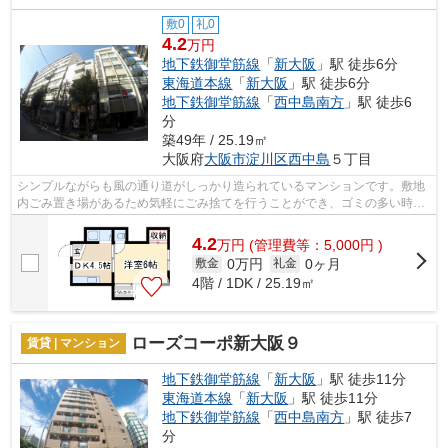
敷0
礼0
4.2
万円
地下鉄御堂筋線
「
新大阪
」駅 徒歩6分
東海道本線
「
新大阪
」駅 徒歩6分
地下鉄御堂筋線
「
西中島南方
」駅 徒歩6
分
築49年 / 25.19㎡
大阪府
大阪市淀川区
西中島
５丁目
シンプルながらも風の通り道がしっかり造られているマンションです。敷地
内ごみ置き場があるため気軽にごみ捨てを行うことができ、ゴミの多い時も
安心です。造りとデザインに関して、...
4.2
万
円
(管理費等：5,000円 )
0万円
0ヶ月
敷金
礼金
4階 / 1DK / 25.19㎡
ローズコーポ新大阪９
賃貸 | マンション
地下鉄御堂筋線
「
新大阪
」駅 徒歩11分
東海道本線
「
新大阪
」駅 徒歩11分
地下鉄御堂筋線
「
西中島南方
」駅 徒歩7
分