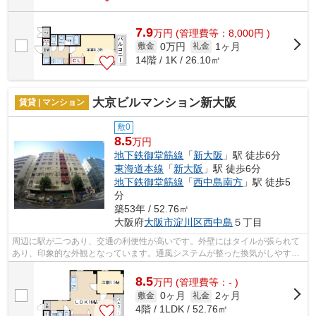
7.9
万
円
(管理費等：8,000円 )
0万円
1ヶ月
敷金
礼金
14階 / 1K / 26.10㎡
大京ビルマンション新大阪
賃貸 | マンション
敷0
8.5
万円
地下鉄御堂筋線
「
新大阪
」駅 徒歩6分
東海道本線
「
新大阪
」駅 徒歩6分
地下鉄御堂筋線
「
西中島南方
」駅 徒歩5
分
築53年 / 52.76㎡
大阪府
大阪市淀川区
西中島
５丁目
周辺に駅が二つあり、交通の利便性が高いです。外壁にはタイルが張られて
あり、印象的な外観となっています。通風システムが整った換気がしやすい
マンションです。造りとデザインに関...
8.5
万
円
(管理費等：- )
0ヶ月
2ヶ月
敷金
礼金
4階 / 1LDK / 52.76㎡