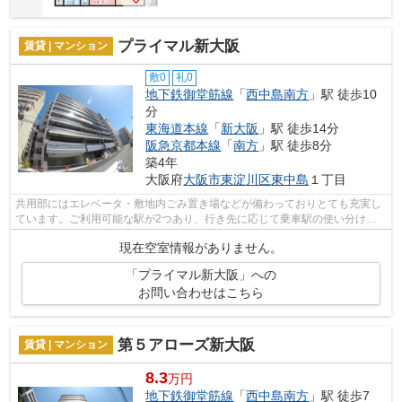
プライマル新大阪
賃貸 | マンション
敷0
礼0
地下鉄御堂筋線
「
西中島南方
」駅 徒歩10
分
東海道本線
「
新大阪
」駅 徒歩14分
阪急京都本線
「
南方
」駅 徒歩8分
築4年
大阪府
大阪市東淀川区
東中島
１丁目
共用部にはエレベータ・敷地内ごみ置き場などが備わっておりとても充実し
ています。ご利用可能な駅が2つあり、行き先に応じて乗車駅の使い分けが
できます。風通しが良く真夏の暑い日も...
現在空室情報がありません。
「プライマル新大阪」への
お問い合わせはこちら
第５アローズ新大阪
賃貸 | マンション
8.3
万円
地下鉄御堂筋線
「
西中島南方
」駅 徒歩7