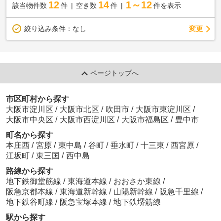
12
14
1～12
該当物件数
件
空き数
件
件を表示
変更
絞り込み条件：
なし
ページトップへ
市区町村から探す
大阪市淀川区
/
大阪市北区
/
吹田市
/
大阪市東淀川区
/
大阪市中央区
/
大阪市西淀川区
/
大阪市福島区
/
豊中市
町名から探す
本庄西
/
宮原
/
東中島
/
谷町
/
垂水町
/
十三東
/
西宮原
/
江坂町
/
東三国
/
西中島
路線から探す
地下鉄御堂筋線
/
東海道本線
/
おおさか東線
/
阪急京都本線
/
東海道新幹線
/
山陽新幹線
/
阪急千里線
/
地下鉄谷町線
/
阪急宝塚本線
/
地下鉄堺筋線
駅から探す