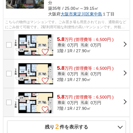
分
築35年 / 25.00㎡～39.15㎡
大阪府
大阪市東淀川区
東中島
１丁目
こちらの物件はマンションです。ごみ置き場も用意されており、通勤前など
にごみ捨て可能です。2駅利用可能な利便性の高いマンションです。外観タ
イル張りなので、強度や耐久性に優れま...
5.8
万
円
(管理費等：6,500円 )
0万円
0万円
敷金
礼金
1階 / 1R / 27.90㎡
5.8
万
円
(管理費等：6,500円 )
0万円
0万円
敷金
礼金
2階 / 1R / 27.90㎡
5.8
万
円
(管理費等：6,500円 )
0万円
0万円
敷金
礼金
7階 / 1R / 27.90㎡
2
残り
件を表示する