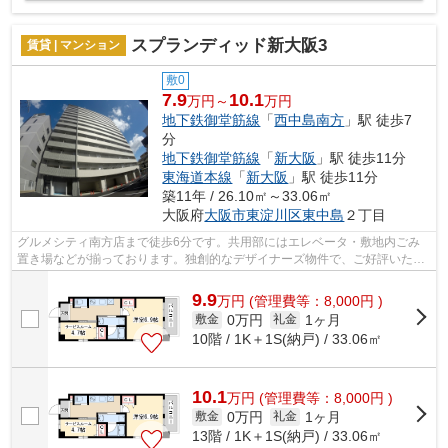
スプランディッド新大阪3
賃貸 | マンション
敷0
7.9
10.1
万円～
万円
地下鉄御堂筋線
「
西中島南方
」駅 徒歩7
分
地下鉄御堂筋線
「
新大阪
」駅 徒歩11分
東海道本線
「
新大阪
」駅 徒歩11分
築11年 / 26.10㎡～33.06㎡
大阪府
大阪市東淀川区
東中島
２丁目
グルメシティ南方店まで徒歩6分です。共用部にはエレベータ・敷地内ごみ
置き場などが揃っております。独創的なデザイナーズ物件で、ご好評いただ
いています。造りとデザインに関して、...
9.9
万
円
(管理費等：8,000円 )
0万円
1ヶ月
敷金
礼金
10階 / 1K＋1S(納戸) / 33.06㎡
10.1
万
円
(管理費等：8,000円 )
0万円
1ヶ月
敷金
礼金
13階 / 1K＋1S(納戸) / 33.06㎡