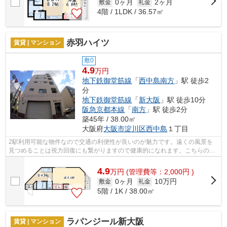
0ヶ月
2ヶ月
敷金
礼金
4階 / 1LDK / 36.57㎡
赤羽ハイツ
賃貸 | マンション
敷0
4.9
万円
地下鉄御堂筋線
「
西中島南方
」駅 徒歩2
分
地下鉄御堂筋線
「
新大阪
」駅 徒歩10分
阪急京都本線
「
南方
」駅 徒歩2分
築45年 / 38.00㎡
大阪府
大阪市淀川区
西中島
１丁目
2駅利用可能な物件なので交通の利便性が良いのが魅力です。遠くの風景を
見つめることは視力回復にも繋がりますので健康的になれます。こちらの物
件はマンションです。通風良好で陽の当...
4.9
万
円
(管理費等：2,000円 )
0ヶ月
10万円
敷金
礼金
5階 / 1K / 38.00㎡
ラパンジール新大阪
賃貸 | マンション