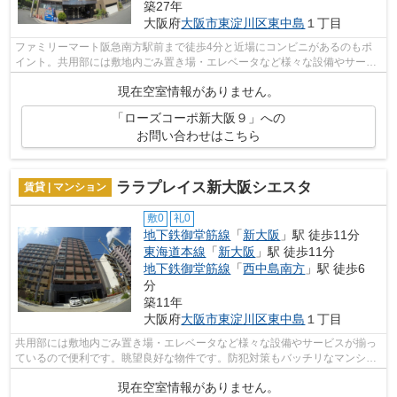
築27年
大阪府
大阪市東淀川区
東中島
１丁目
ファミリーマート阪急南方駅前まで徒歩4分と近場にコンビニがあるのもポ
イント。共用部には敷地内ごみ置き場・エレベータなど様々な設備やサービ
スが揃っているので便利です。2駅利用...
現在空室情報がありません。
「ローズコーポ新大阪９」への
お問い合わせはこちら
ララプレイス新大阪シエスタ
賃貸 | マンション
敷0
礼0
地下鉄御堂筋線
「
新大阪
」駅 徒歩11分
東海道本線
「
新大阪
」駅 徒歩11分
地下鉄御堂筋線
「
西中島南方
」駅 徒歩6
分
築11年
大阪府
大阪市東淀川区
東中島
１丁目
共用部には敷地内ごみ置き場・エレベータなど様々な設備やサービスが揃っ
ているので便利です。眺望良好な物件です。防犯対策もバッチリなマンショ
ンタイプの物件です。行き先に応じて...
現在空室情報がありません。