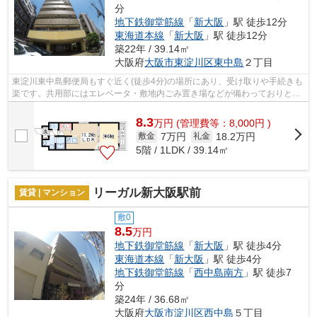
分
地下鉄御堂筋線
「
新大阪
」駅 徒歩12分
東海道本線
「
新大阪
」駅 徒歩12分
築22年 / 39.14㎡
大阪府
大阪市東淀川区
東中島
２丁目
東淀川東中島郵便局もすぐ近く(徒歩4分)の場所にあり、受け取りや手続きも
楽です。共用部にはエレベータ・敷地内ごみ置き場などが備わっておりとて
も充実しています。遠くの風景を見つ...
8.3
万
円
(管理費等：8,000円 )
7万円
18.2万円
敷金
礼金
5階 / 1LDK / 39.14㎡
リーガル新大阪駅前
賃貸 | マンション
敷0
8.5
万円
地下鉄御堂筋線
「
新大阪
」駅 徒歩4分
東海道本線
「
新大阪
」駅 徒歩4分
地下鉄御堂筋線
「
西中島南方
」駅 徒歩7
分
築24年 / 36.68㎡
大阪府
大阪市淀川区
西中島
５丁目