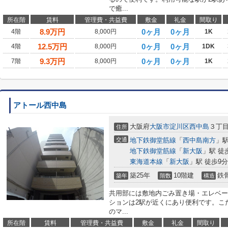
で癒...
所在階
賃料
管理費・共益費
敷金
礼金
間取り
8.9
万円
0ヶ月
0ヶ月
4階
8,000円
1K
12.5
万円
0ヶ月
0ヶ月
4階
8,000円
1DK
9.3
万円
0ヶ月
0ヶ月
7階
8,000円
1K
アトール西中島
大阪府
大阪市淀川区
西中島
３丁
住所
交通
地下鉄御堂筋線
「
西中島南方
」駅
地下鉄御堂筋線
「
新大阪
」駅 徒
東海道本線
「
新大阪
」駅 徒歩9分
築25年
10階建
鉄
築年
階数
構造
共用部には敷地内ごみ置き場・エレベー
ションは2駅が近くにあり便利です。こ
のマ...
所在階
賃料
管理費・共益費
敷金
礼金
間取り