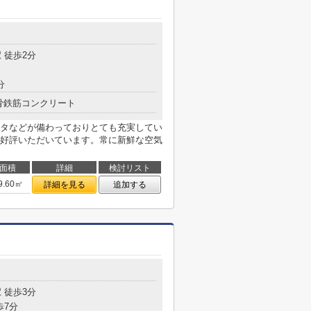
目
 徒歩2分
分
骨鉄筋コンクリート
タなどが備わっておりとても充実してい
好評いただいています。常に新鮮な空気
面積
詳細
検討リスト
9.60㎡
詳細を見る
追加する
目
 徒歩3分
歩7分