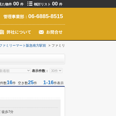
00
00
見た物件
件
検討リスト
件
06-6885-8515
管理事業部：
ファミリーマート阪急南方駅前
>
ファミリ
表示件数：
16
25
1-16
件数
件 空き数
件
件表示
目
 徒歩7分