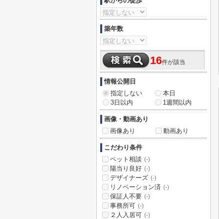
駅からの徒歩
築年数
16
件が該当
情報公開日
指定しない
本日
3日以内
1週間以内
画像・動画あり
画像あり
動画あり
こだわり条件
ペット相談
(-)
陽当り良好
(-)
デザイナーズ
(-)
リノベーション済
(-)
保証人不要
(-)
事務所可
(-)
２人入居可
(-)