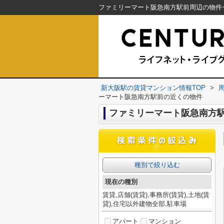
新大阪駅の賃貸マンション情報TOP
>
ーマート阪急南方駅前の近くの物件
ファミリーマート阪急南方
種別で絞り込む
現在の種別
賃貸,店舗(賃貸),事務所(賃貸),土地(賃
貸),住宅以外建物全部,駐車場
アパート
マンション