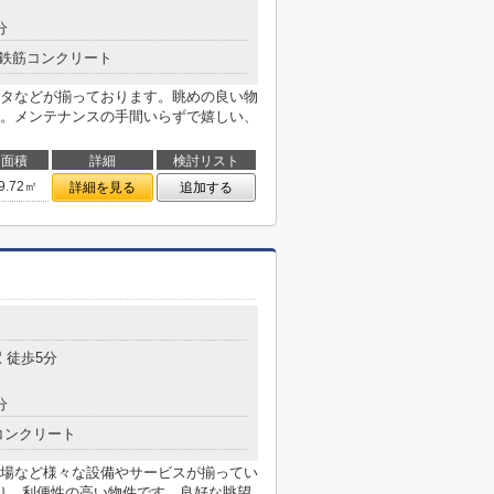
分
鉄筋コンクリート
タなどが揃っております。眺めの良い物
。メンテナンスの手間いらずで嬉しい、
面積
詳細
検討リスト
9.72㎡
詳細を見る
追加する
目
 徒歩5分
分
コンクリート
場など様々な設備やサービスが揃ってい
り、利便性の高い物件です。良好な眺望