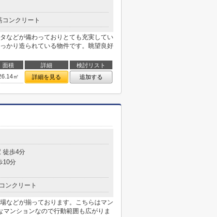
筋コンクリート
タなどが備わっておりとても充実してい
っかり造られている物件です。眺望良好
面積
詳細
検討リスト
26.14㎡
詳細を見る
追加する
目
 徒歩4分
歩10分
コンクリート
場などが揃っております。こちらはマン
なマンションなので行動範囲も広がりま