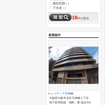
個別空調
(-)
下水道
(-)
16
件が該当
新着物件
レジディア天神橋
大阪府大阪市北区天神橋３丁目
地下鉄堺筋線「扇町」駅 徒歩3分