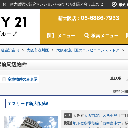
ファミリーマート阪急南方駅前周辺の物件一覧｜新大阪駅で賃貸マンションを探すなら創業20年以上のセンチュリー21ライフネット・ライブグループ
最近
06-6886-7933
新大阪店：
周辺施設案内
>
大阪市淀川区
>
大阪市淀川区のコンビニエンスストア
>
駅前周辺物件
並び順：
空室物件のみ表示
該当公開
エスリード新大阪第6
大阪府
大阪市淀川区
西中島
１丁
住所
交通
地下鉄御堂筋線
「
西中島南方
」駅