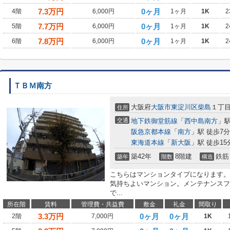
7.3
万円
0ヶ月
4階
6,000円
1ヶ月
1K
2
7.7
万円
0ヶ月
5階
6,000円
1ヶ月
1K
2
7.8
万円
0ヶ月
6階
6,000円
1ヶ月
1K
2
ＴＢＭ南方
大阪府
大阪市東淀川区
柴島
１丁
住所
交通
地下鉄御堂筋線
「
西中島南方
」駅
阪急京都本線
「
南方
」駅 徒歩7分
東海道本線
「
新大阪
」駅 徒歩15
築42年
8階建
鉄筋
築年
階数
構造
こちらはマンションタイプになります。
気持ちよいマンション。メンテナンスフ
で...
所在階
賃料
管理費・共益費
敷金
礼金
間取り
3.3
万円
0ヶ月
0ヶ月
2階
7,000円
1K