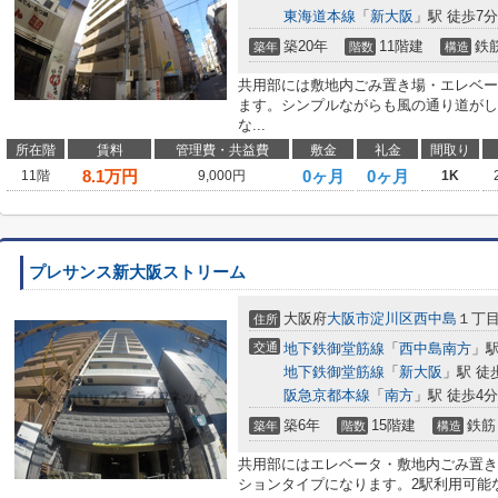
東海道本線
「
新大阪
」駅 徒歩7分
築20年
11階建
鉄
築年
階数
構造
共用部には敷地内ごみ置き場・エレベー
ます。シンプルながらも風の通り道がし
な...
所在階
賃料
管理費・共益費
敷金
礼金
間取り
8.1
万円
0ヶ月
0ヶ月
11階
9,000円
1K
プレサンス新大阪ストリーム
大阪府
大阪市淀川区
西中島
１丁
住所
交通
地下鉄御堂筋線
「
西中島南方
」駅
地下鉄御堂筋線
「
新大阪
」駅 徒
阪急京都本線
「
南方
」駅 徒歩4分
築6年
15階建
鉄筋
築年
階数
構造
共用部にはエレベータ・敷地内ごみ置き
ションタイプになります。2駅利用可能