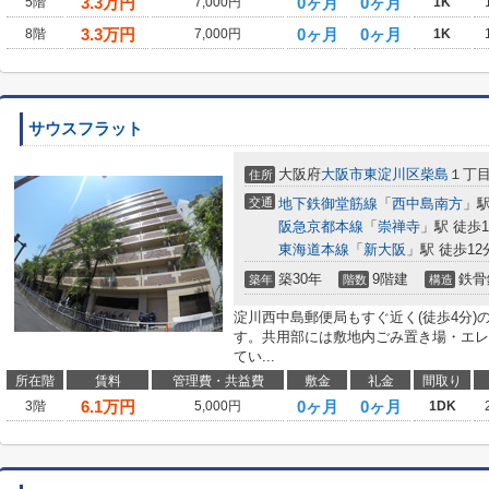
3.3
万円
0ヶ月
0ヶ月
5階
7,000円
1K
3.3
万円
0ヶ月
0ヶ月
8階
7,000円
1K
サウスフラット
大阪府
大阪市東淀川区
柴島
１丁
住所
交通
地下鉄御堂筋線
「
西中島南方
」駅
阪急京都本線
「
崇禅寺
」駅 徒歩1
東海道本線
「
新大阪
」駅 徒歩12
築30年
9階建
鉄骨
築年
階数
構造
淀川西中島郵便局もすぐ近く(徒歩4分
す。共用部には敷地内ごみ置き場・エレ
てい...
所在階
賃料
管理費・共益費
敷金
礼金
間取り
6.1
万円
0ヶ月
0ヶ月
3階
5,000円
1DK