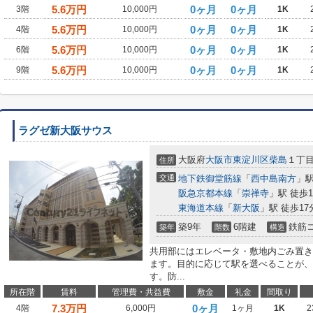
5.6
万円
0ヶ月
0ヶ月
3階
10,000円
1K
5.6
万円
0ヶ月
0ヶ月
4階
10,000円
1K
5.6
万円
0ヶ月
0ヶ月
6階
10,000円
1K
5.6
万円
0ヶ月
0ヶ月
9階
10,000円
1K
ラグゼ新大阪サウス
大阪府
大阪市東淀川区
柴島
１丁
住所
交通
地下鉄御堂筋線
「
西中島南方
」駅
阪急京都本線
「
崇禅寺
」駅 徒歩1
東海道本線
「
新大阪
」駅 徒歩17
築9年
6階建
鉄筋
築年
階数
構造
共用部にはエレベータ・敷地内ごみ置き
ます。目的に応じて駅を選べることが、
す。防...
所在階
賃料
管理費・共益費
敷金
礼金
間取り
7.3
万円
0ヶ月
4階
6,000円
1ヶ月
1K
2