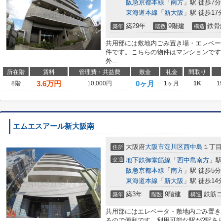
阪急京都本線
「
南方
」駅 徒歩7分
東海道本線
「
新大阪
」駅 徒歩17
築29年
9階建
鉄骨
築年
階数
構造
共用部には敷地内ごみ置き場・エレベー
件です。こちらの物件はマンションです
外...
所在階
賃料
管理費・共益費
敷金
礼金
間取り
3.6
万円
0ヶ月
8階
10,000円
1ヶ月
1K
1
エムエスアール新大阪南
大阪府
大阪市淀川区
西中島
１丁
住所
交通
地下鉄御堂筋線
「
西中島南方
」駅
阪急京都本線
「
南方
」駅 徒歩5分
東海道本線
「
新大阪
」駅 徒歩14
築3年
9階建
鉄筋
築年
階数
構造
共用部にはエレベータ・敷地内ごみ置き
るので便利です。利用可能な駅が2駅あ