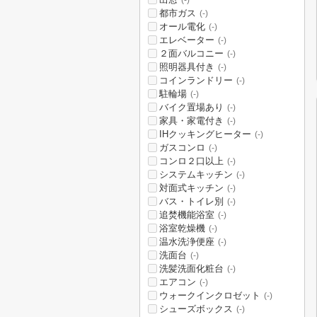
(-)
都市ガス
(-)
オール電化
(-)
エレベーター
(-)
２面バルコニー
(-)
照明器具付き
(-)
コインランドリー
(-)
駐輪場
(-)
バイク置場あり
(-)
家具・家電付き
(-)
IHクッキングヒーター
(-)
ガスコンロ
(-)
コンロ２口以上
(-)
システムキッチン
(-)
対面式キッチン
(-)
バス・トイレ別
(-)
追焚機能浴室
(-)
浴室乾燥機
(-)
温水洗浄便座
(-)
洗面台
(-)
洗髪洗面化粧台
(-)
エアコン
(-)
ウォークインクロゼット
(-)
シューズボックス
(-)