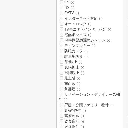
CS
(-)
BS
(-)
CATV
(-)
インターネット対応
(-)
オートロック
(-)
TVモニタ付インターホン
(-)
宅配ボックス
(-)
24時間緊急通報システム
(-)
ディンプルキー
(-)
防犯カメラ
(-)
駐車場あり
(-)
2階以上
(-)
10階以上
(-)
20階以上
(-)
最上階
(-)
南向き
(-)
角部屋
(-)
リノベーション・デザイナーズ物
件
(-)
戸建・分譲ファミリー物件
(-)
1階の物件
(-)
高層ビル
(-)
飲食店可
(-)
居抜物件
(-)