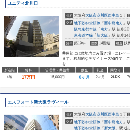
ユニティ北川口
大阪府
大阪市淀川区
西中島
１丁
住所
交通
地下鉄御堂筋線
「
西中島南方
」駅
阪急京都本線
「
南方
」駅 徒歩2分
東海道本線
「
新大阪
」駅 徒歩14
築19年
14階建
鉄
築年
階数
構造
共用部には敷地内ごみ置き場・エレベー
ます。独創的なデザイナーズ物件で、ご
を...
所在階
賃料
管理費・共益費
敷金
礼金
間取り
17
万円
0ヶ月
4階
15,000円
2ヶ月
2LDK
7
エスフォート新大阪ラヴィール
大阪府
大阪市淀川区
西中島
３丁
住所
交通
地下鉄御堂筋線
「
西中島南方
」駅
地下鉄御堂筋線
「
新大阪
」駅 徒