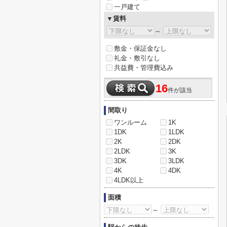
一戸建て
▼賃料
～
敷金・保証金なし
礼金・敷引なし
共益費・管理費込み
16
件が該当
間取り
ワンルーム
1K
1DK
1LDK
2K
2DK
2LDK
3K
3DK
3LDK
4K
4DK
4LDK以上
面積
～