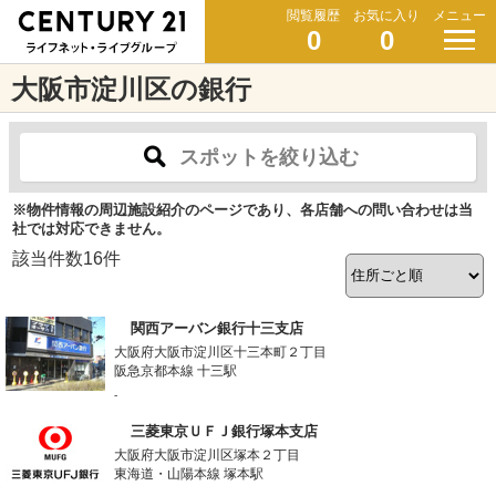
閲覧履歴
お気に入り
メニュー
0
0
大阪市淀川区の銀行
スポットを絞り込む
※物件情報の周辺施設紹介のページであり、各店舗への問い合わせは当
社では対応できません。
該当件数
16
件
関西アーバン銀行十三支店
大阪府大阪市淀川区十三本町２丁目
阪急京都本線 十三駅
-
三菱東京ＵＦＪ銀行塚本支店
大阪府大阪市淀川区塚本２丁目
東海道・山陽本線 塚本駅