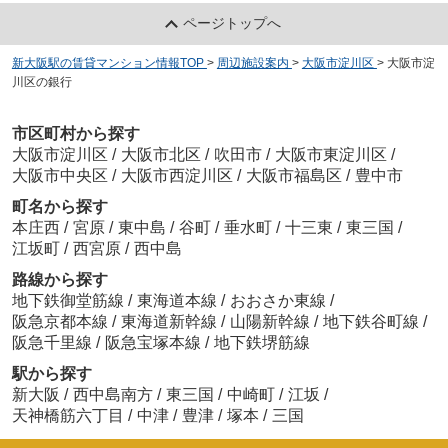
ページトップへ
新大阪駅の賃貸マンション情報TOP
>
周辺施設案内
>
大阪市淀川区
>
大阪市淀
川区の銀行
市区町村から探す
大阪市淀川区
/
大阪市北区
/
吹田市
/
大阪市東淀川区
/
大阪市中央区
/
大阪市西淀川区
/
大阪市福島区
/
豊中市
町名から探す
本庄西
/
宮原
/
東中島
/
谷町
/
垂水町
/
十三東
/
東三国
/
江坂町
/
西宮原
/
西中島
路線から探す
地下鉄御堂筋線
/
東海道本線
/
おおさか東線
/
阪急京都本線
/
東海道新幹線
/
山陽新幹線
/
地下鉄谷町線
/
阪急千里線
/
阪急宝塚本線
/
地下鉄堺筋線
駅から探す
新大阪
/
西中島南方
/
東三国
/
中崎町
/
江坂
/
天神橋筋六丁目
/
中津
/
豊津
/
塚本
/
三国