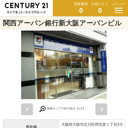
閲覧履歴
お気に入り
メニュー
0
0
関西アーバン銀行新大阪アーバンビル
前
次
画像タップで拡大表示【
1
/1】
大阪府大阪市淀川区西宮原１丁目3-5
所在地