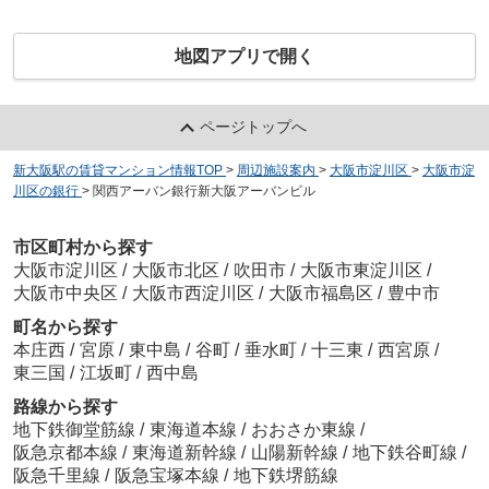
地図アプリで開く
ページトップへ
新大阪駅の賃貸マンション情報TOP
>
周辺施設案内
>
大阪市淀川区
>
大阪市淀
川区の銀行
>
関西アーバン銀行新大阪アーバンビル
市区町村から探す
大阪市淀川区
/
大阪市北区
/
吹田市
/
大阪市東淀川区
/
大阪市中央区
/
大阪市西淀川区
/
大阪市福島区
/
豊中市
町名から探す
本庄西
/
宮原
/
東中島
/
谷町
/
垂水町
/
十三東
/
西宮原
/
東三国
/
江坂町
/
西中島
路線から探す
地下鉄御堂筋線
/
東海道本線
/
おおさか東線
/
阪急京都本線
/
東海道新幹線
/
山陽新幹線
/
地下鉄谷町線
/
阪急千里線
/
阪急宝塚本線
/
地下鉄堺筋線