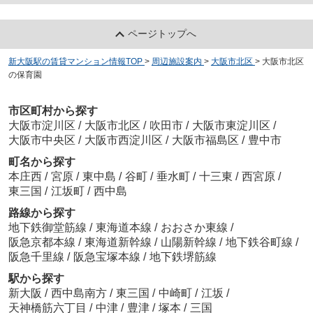
ページトップへ
新大阪駅の賃貸マンション情報TOP
>
周辺施設案内
>
大阪市北区
>
大阪市北区
の保育園
市区町村から探す
大阪市淀川区
/
大阪市北区
/
吹田市
/
大阪市東淀川区
/
大阪市中央区
/
大阪市西淀川区
/
大阪市福島区
/
豊中市
町名から探す
本庄西
/
宮原
/
東中島
/
谷町
/
垂水町
/
十三東
/
西宮原
/
東三国
/
江坂町
/
西中島
路線から探す
地下鉄御堂筋線
/
東海道本線
/
おおさか東線
/
阪急京都本線
/
東海道新幹線
/
山陽新幹線
/
地下鉄谷町線
/
阪急千里線
/
阪急宝塚本線
/
地下鉄堺筋線
駅から探す
新大阪
/
西中島南方
/
東三国
/
中崎町
/
江坂
/
天神橋筋六丁目
/
中津
/
豊津
/
塚本
/
三国