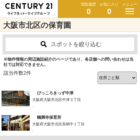
閲覧履歴
お気に入り
メニュー
0
0
大阪市北区の保育園
スポットを絞り込む
※物件情報の周辺施設紹介のページであり、各店舗への問い合わせは当
社では対応できません。
該当件数
2
件
ぴっころきっず中津
大阪府大阪市北区中津３丁目
-
鶴満寺保育所
大阪府大阪市北区長柄中１丁目
-