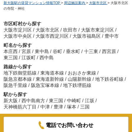
新大阪駅の賃貸マンション情報TOP
>
周辺施設案内
>
大阪市北区
>
大阪市北区
の寺院・神社
市区町村から探す
大阪市淀川区
/
大阪市北区
/
吹田市
/
大阪市東淀川区
/
大阪市中央区
/
大阪市西淀川区
/
大阪市福島区
/
豊中市
町名から探す
本庄西
/
宮原
/
東中島
/
谷町
/
垂水町
/
十三東
/
西宮原
/
東三国
/
江坂町
/
西中島
路線から探す
地下鉄御堂筋線
/
東海道本線
/
おおさか東線
/
阪急京都本線
/
東海道新幹線
/
山陽新幹線
/
地下鉄谷町線
/
阪急千里線
/
阪急宝塚本線
/
地下鉄堺筋線
駅から探す
新大阪
/
西中島南方
/
東三国
/
中崎町
/
江坂
/
天神橋筋六丁目
/
中津
/
豊津
/
塚本
/
三国
電話でお問い合わせ