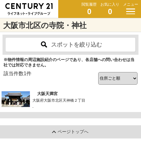
閲覧履歴
お気に入り
メニュー
0
0
大阪市北区の寺院・神社
スポットを絞り込む
※物件情報の周辺施設紹介のページであり、各店舗への問い合わせは当
社では対応できません。
該当件数
1
件
大阪天満宮
大阪府大阪市北区天神橋２丁目
-
ページトップへ